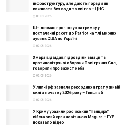
інфраструктуру, але дають поради як
виживати без води та світла – ЦНС
08.08.2026
Штілерман прогнозує затримку у
постачанні ракет до Patriot на тлі мирних
зусиль США по Україні
02.08.2026
Хмара відвідав підрозділи авіації та
протиповітряної оборони Повітряних Сил,
говорили про захист неба
02.08.2026
У липні рф зазнала рекордних втрат у живій
силі з початку 2026 року – Генштаб
02.08.2026
У Криму уразили російський "Панцирь" і
військовий кран новітньою Magura – ГУР
показало відео