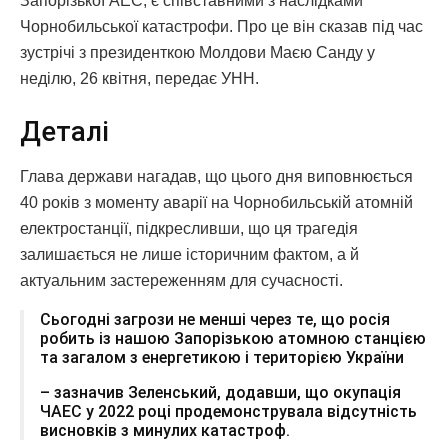
Запорізької АЕС, є співставними з наслідками
Чорнобильської катастрофи. Про це він сказав під час
зустрічі з президенткою Молдови Маєю Санду у
неділю, 26 квітня, передає УНН.
Деталі
Глава держави нагадав, що цього дня виповнюється
40 років з моменту аварії на Чорнобильській атомній
електростанції, підкресливши, що ця трагедія
залишається не лише історичним фактом, а й
актуальним застереженням для сучасності.
Сьогодні загрози не менші через те, що росія
робить із нашою Запорізькою атомною станцією
та загалом з енергетикою і територією України
– зазначив Зеленський, додавши, що окупація
ЧАЕС у 2022 році продемонструвала відсутність
висновків з минулих катастроф.