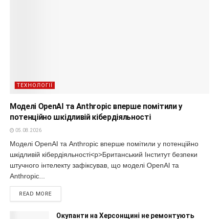
ТЕХНОЛОГІЇ
Моделі OpenAI та Anthropic вперше помітили у
потенційно шкідливій кібердіяльності
05.08.2026
Моделі OpenAI та Anthropic вперше помітили у потенційно
шкідливій кібердіяльності<p>Британський Інститут безпеки
штучного інтелекту зафіксував, що моделі OpenAI та
Anthropic...
READ MORE
Окупанти на Херсонщині не ремонтують