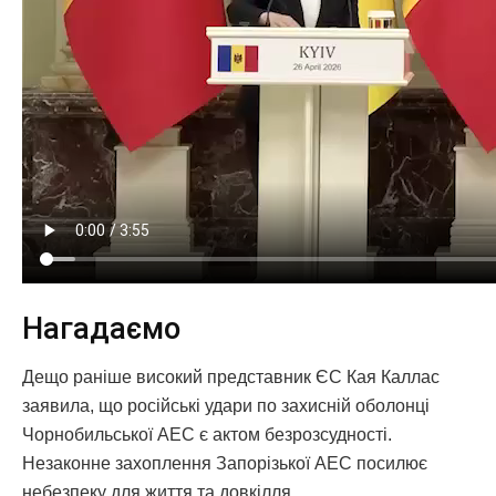
Нагадаємо
Дещо раніше високий представник ЄС Кая Каллас
заявила, що російські удари по захисній оболонці
Чорнобильської АЕС є актом безрозсудності.
Незаконне захоплення Запорізької АЕС посилює
небезпеку для життя та довкілля.