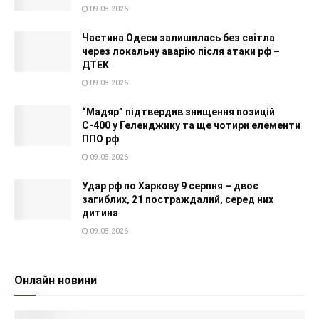
09.08.2026
Частина Одеси залишилась без світла
через локальну аварію після атаки рф –
ДТЕК
09.08.2026
“Мадяр” підтвердив знищення позицій
С-400 у Геленджику та ще чотири елементи
ППО рф
09.08.2026
Удар рф по Харкову 9 серпня – двоє
загиблих, 21 постраждалий, серед них
дитина
09.08.2026
Онлайн новини