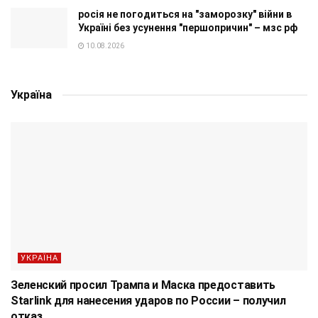
росія не погодиться на "заморозку" війни в
Україні без усунення "першопричин" – мзс рф
10.08.2026
Україна
УКРАЇНА
Зеленский просил Трампа и Маска предоставить
Starlink для нанесения ударов по России – получил
отказ