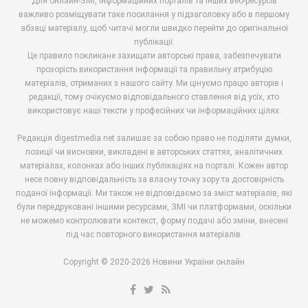
Для онлайн-ЗМІ, інформаційних порталів та інших веб-ресурсів
важливо розміщувати таке посилання у підзаголовку або в першому
абзаці матеріалу, щоб читачі могли швидко перейти до оригінальної
публікації.
Це правило покликане захищати авторські права, забезпечувати
прозорість використання інформації та правильну атрибуцію
матеріалів, отриманих з нашого сайту. Ми цінуємо працю авторів і
редакції, тому очікуємо відповідального ставлення від усіх, хто
використовує наші тексти у професійних чи інформаційних цілях.
Редакція digestmedia.net залишає за собою право не поділяти думки,
позиції чи висновки, викладені в авторських статтях, аналітичних
матеріалах, колонках або інших публікаціях на порталі. Кожен автор
несе повну відповідальність за власну точку зору та достовірність
поданої інформації. Ми також не відповідаємо за зміст матеріалів, які
були передруковані іншими ресурсами, ЗМІ чи платформами, оскільки
не можемо контролювати контекст, форму подачі або зміни, внесені
під час повторного використання матеріалів.
Copyright © 2020-2026 Новини України онлайн