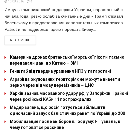
10.08.2026
0
Импульс американской поддержки Украины, нараставший с
начала года, резко ослаб за считанные дни - Трамп отказал
Зеленскому в предоставлении дополнительных комплексов
Patriot и не поддержал идею передать Киеву...
READ MORE
Камери на дронах британської морської піхоти таємно
передавали дані до Китаю – ЗМІ
Генштаб підтвердив ураження НПЗ у татарстані
Аграрії на окупованих територіях не можуть вивезти
зерно через відмову перевізників – ЦНС
Харків зазнав масованого удару рф, у Запоріжжі і районі
через російські КАБи 11 постраждалих
Мадяр заявив, що росія готується збільшити
одночасний запуск балістичних ракет по Україні до 200
Мобилизация после выборов в Госдуму: FT узнала, к
чему готовятся россияне