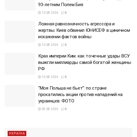
93-летним Полем Бия
10.08.2026
0
Ложная равнозначность агрессора и
жертвы: Киев обвинил ЮНИСЕФ в циничном
искажении фактов войны
10.08.2026
0
Крах империи Ким: как точечные удары ВСУ
выжгли миллиарды самой богатой женщины
РФ
10.08.2026
0
“Моя Польша не бьет”: по стране
прокатились акции против нападений на
украинцев. ФОТО
09.08.2026
0
УКРАЇНА