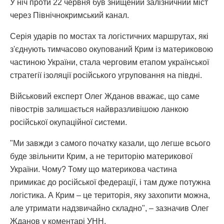
У ніч проти 22 червня був знищений залізничний міст
через Північнокримський канал.
Серія ударів по мостах та логістичних маршрутах, які
з'єднують тимчасово окупований Крим із материковою
частиною України, стала черговим етапом української
стратегії ізоляції російського угруповання на півдні.
Військовий експерт Олег Жданов вважає, що саме
півострів залишається найвразливішою ланкою
російської окупаційної системи.
"Ми завжди з самого початку казали, що легше всього
буде звільнити Крим, а не територію материкової
України. Чому? Тому що материкова частина
примикає до російської федерації, і там дуже потужна
логістика. А Крим – це територія, яку захопити можна,
але утримати надзвичайно складно", – зазначив Олег
Жданов у коментарі УНН.