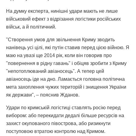
На думку експерта, нинішні удари мають не лише
військовий ефект з відрізання логістики російських
військ, а й політичний.
"Створення умов для звільнення Криму зводить
нанівець усі цілі, які путін ставив перед цією війною. Я
маю на увазі ще 2014 рік, коли він говорив про
"повернення в рідну гавань" і обіцяв зробити з Криму
"непотоплюваний авіаносець". А тепер цей
авіаносець іде на дно. Ламається головна політична
мета захоплення чужих територій і знищення України
як держави", – пояснив Жданов.
Удари по кримській логістиці ставлять росію перед
вибором: або перекидати дедалі більше ресурсів на
захист окупованого півострова, або ризикнути
поступовою втратою контролю над Кримом.