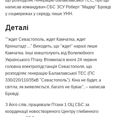
що розподіляє генерацію Балаклавської ТЕС, про що
написав командувач СБС ЗСУ Роберт "Мадяр" Бровді
у соцмережах у середу, пише УНН.
Деталі
""ждет Севастополь, ждет Камчатка, ждет
Кронштадт…" Виходить, що "ждет" наразі лише
Камчатка. Інші ковштолують від Волелюбного
Українського Птаху. Втомилася вночі 24 червня
головна електропідстанція Севастополя, що
розподіляє генерацію Балаклавської ТЕС (ПС
330/220/110/35кВ "Севастополь"). Кіна не будет, а
світла, як виявляється, багато не буває", – написав
Бровді.
З його слів, працювали Птахи 1 ОЦ СБС за
координації новоствореного Центру глибинного