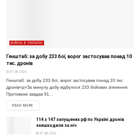
ВІЙНА В УКРАЇНІ
Генштаб: за добу 233 бої, ворог застосував понад 10
тис. дронів
07.08.2026
Генштаб: за добу 233 бої, ворог застосував понад 10 тис.
дронів<p>За минулу добу відбулося 233 бойових зіткнення.
Противник завдав 91...
READ MORE
114 з 147 запущених рф по Україні дронів
знешкодили за ніч
07.08.2026