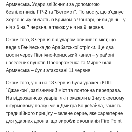
Армянська. Удари здійснили за допомогою
безпілотників FP-2 та "Бегемот". По мосту, що з’єднує
Херсонську область із Кримом в Чонгарі, били двічі – у
ніч з 6 на 7 червня, а також у ніч на 9 червня.
Окрім того, 8 червня під ударом опинився міст, що
веде з Генічеська до Арабатської стрілки. Ще два
мости через Північно-Кримський канал – у районі
населених пунктів Преображенка та Мирне біля
Армянська – були атаковані 11 червня.
Окрім того, у ніч на 13 червня були уражені КПП
"Джанкой", залізничний міст та понтонна переправа.
На відеозаписах ударів, які показали в 1-му окремому
штурмовому полку імені Дмитра Коцюбайла, замість
традиційного прицілу – зелене серце, яке характерне
для ударних дронів, що виробляє компанія Fire Point.