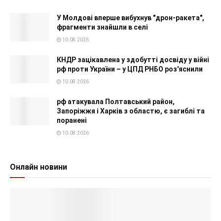
У Молдові вперше вибухнув "дрон-ракета",
фрагменти знайшли в селі
10.08.2026
КНДР зацікавлена у здобутті досвіду у війні
рф проти України – у ЦПД РНБО роз'яснили
10.08.2026
рф атакувала Полтавський район,
Запоріжжя і Харків з областю, є загиблі та
поранені
10.08.2026
Онлайн новини