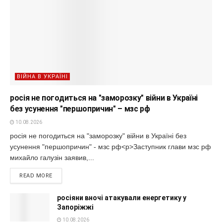
ВІЙНА В УКРАЇНІ
росія не погодиться на "заморозку" війни в Україні
без усунення "першопричин" – мзс рф
10.08.2026
росія не погодиться на "заморозку" війни в Україні без
усунення "першопричин" - мзс рф<p>Заступник глави мзс рф
михайло галузін заявив,...
READ MORE
росіяни вночі атакували енергетику у
Запоріжжі
10.08.2026