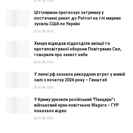
08.08.2026
Штілерман прогнозує затримку у
постачанні ракет до Patriot на тлі мирних
зусиль США по Україні
02.08.2026
Хмара відвідав підрозділи авіації та
протиповітряної оборони Повітряних Сил,
говорили про захист неба
02.08.2026
У липні рф зазнала рекордних втрат у живій
силі з початку 2026 року – Генштаб
02.08.2026
У Криму уразили російський "Панцирь" і
військовий кран новітньою Magura – ГУР
показало відео
07.08.2026