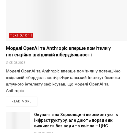
ТЕХНОЛОГІЇ
Моделі OpenAI та Anthropic вперше помітили у
потенційно шкідливій кібердіяльності
05.08.2026
Моделі OpenAI та Anthropic вперше помітили у потенційно
шкідливій кібердіяльності<p>Британський Інститут безпеки
штучного інтелекту зафіксував, що моделі OpenAI та
Anthropic...
READ MORE
Окупанти на Херсонщині не ремонтують
інфраструктуру, але дають поради як
виживати без води та світла – ЦНС