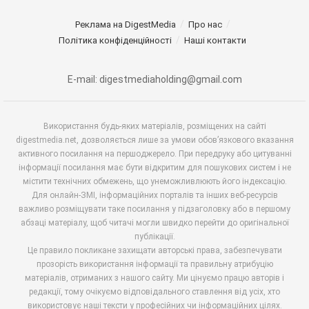
Реклама на DigestMedia
Про нас
Політика конфіденційності
Наші контакти
E-mail: digestmediaholding@gmail.com
Використання будь-яких матеріалів, розміщених на сайті
digestmedia.net, дозволяється лише за умови обов’язкового вказання
активного посилання на першоджерело. При передруку або цитуванні
інформації посилання має бути відкритим для пошукових систем і не
містити технічних обмежень, що унеможливлюють його індексацію.
Для онлайн-ЗМІ, інформаційних порталів та інших веб-ресурсів
важливо розміщувати таке посилання у підзаголовку або в першому
абзаці матеріалу, щоб читачі могли швидко перейти до оригінальної
публікації.
Це правило покликане захищати авторські права, забезпечувати
прозорість використання інформації та правильну атрибуцію
матеріалів, отриманих з нашого сайту. Ми цінуємо працю авторів і
редакції, тому очікуємо відповідального ставлення від усіх, хто
використовує наші тексти у професійних чи інформаційних цілях.