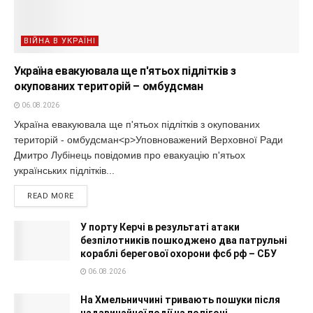
ВІЙНА В УКРАЇНІ
Україна евакуювала ще п'ятьох підлітків з
окупованих територій – омбудсман
06.08.2026
Україна евакуювала ще п'ятьох підлітків з окупованих
територій - омбудсман<p>Уповноважений Верховної Ради
Дмитро Лубінець повідомив про евакуацію п'ятьох
українських підлітків...
READ MORE
У порту Керчі в результаті атаки
безпілотників пошкоджено два патрульні
кораблі берегової охорони фсб рф – СБУ
06.08.2026
На Хмельниччині тривають пошуки після
надзвичайної події на полігоні