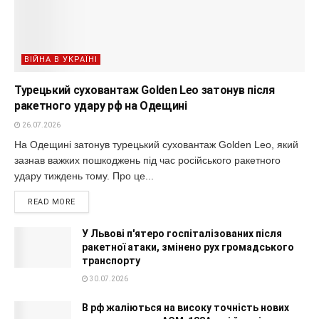
ВІЙНА В УКРАЇНІ
Турецький суховантаж Golden Leo затонув після
ракетного удару рф на Одещині
26.07.2026
На Одещині затонув турецький суховантаж Golden Leo, який
зазнав важких пошкоджень під час російського ракетного
удару тиждень тому. Про це...
READ MORE
У Львові п'ятеро госпіталізованих після
ракетної атаки, змінено рух громадського
транспорту
30.07.2026
В рф жаліються на високу точність нових