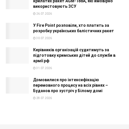
крилатих ракет AGM-188A, які ймовірно
використовують ЗСУ
26.07.2026
У Fire Point розповіли, хто платить за
розробку українських балістичних ракет
30.07.2026
Керівників організацій судитимуть за
підготовку кримських дітей до служби в
армії рф
31.07.2026
Домовилися про інтенсифікацію
перемовного процесу на всіх рівнях –
Буданов про зустріч у Білому домі
28.07.2026