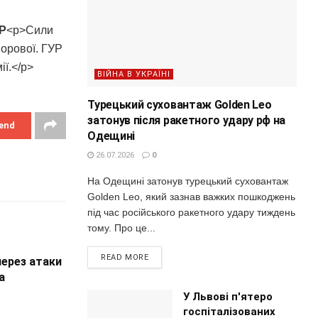
УР
<p>Сили
Борової. ГУР
ії.</p>
ВІЙНА В УКРАЇНІ
Турецький суховантаж Golden Leo
затонув після ракетного удару рф на
end
Одещині
26.07.2026
0
На Одещині затонув турецький суховантаж
Golden Leo, який зазнав важких пошкоджень
під час російського ракетного удару тиждень
тому. Про це...
READ MORE
через атаки
а
У Львові п'ятеро
госпіталізованих