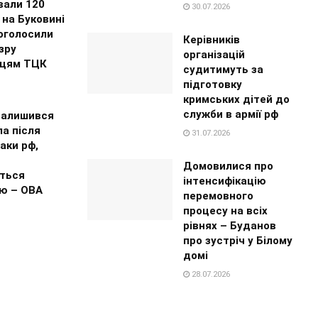
вали 120
30.07.2026
на Буковині
 оголосили
Керівників
зру
організацій
цям ТЦК
судитимуть за
підготовку
кримських дітей до
служби в армії рф
залишився
ла після
31.07.2026
таки рф,
я
Домовилися про
ться
інтенсифікацію
ю – ОВА
перемовного
процесу на всіх
рівнях – Буданов
про зустріч у Білому
домі
28.07.2026