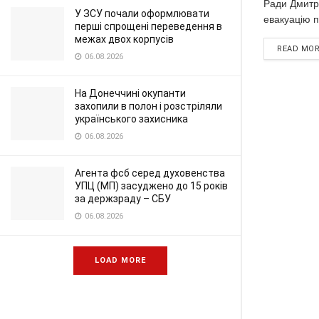
Ради Дмитр
У ЗСУ почали оформлювати
евакуацію п'
перші спрощені переведення в
межах двох корпусів
READ MO
06.08.2026
На Донеччині окупанти
захопили в полон і розстріляли
українського захисника
06.08.2026
Агента фсб серед духовенства
УПЦ (МП) засуджено до 15 років
за держзраду – СБУ
06.08.2026
LOAD MORE