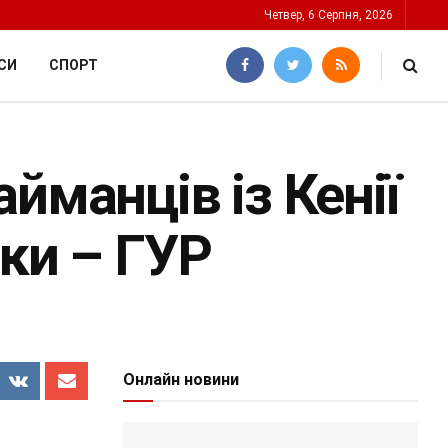
Четвер, 6 Серпня, 2026
СИ
СПОРТ
йманців із Кенії
ки – ГУР
Онлайн новини