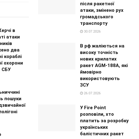
після ракетної
атаки, змінено рух
громадського
транспорту
Керчі в
30.07.2026
ті атаки
ників
В рф жаліються на
ено два
високу точність
і кораблі
нових крилатих
ї охорони
ракет AGM-188A, які
– СБУ
ймовірно
використовують
ЗСУ
ьниччині
26.07.2026
ь пошуки
дзвичайної
У Fire Point
полігоні
розповіли, хто
платить за розробку
українських
балістичних ракет
о