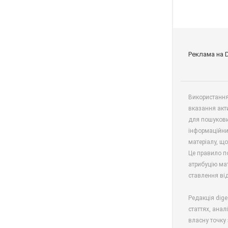
Реклама на 
Використання 
вказання акт
для пошукови
інформаційни
матеріалу, що
Це правило п
атрибуцію мат
ставлення від
Редакція dige
статтях, анал
власну точку 