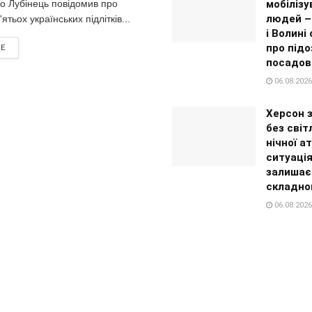
о Лубінець повідомив про
мобілізу
людей – 
ятьох українських підлітків...
і Волині
про підо
RE
посадов
06.08.2026
Херсон 
без світ
нічної а
ситуаці
залишає
складно
06.08.2026