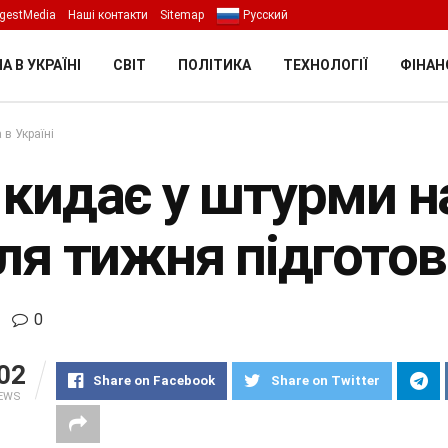
gestMedia
Наші контакти
Sitemap
Русский
А В УКРАЇНІ
СВІТ
ПОЛІТИКА
ТЕХНОЛОГІЇ
ФІНАН
 в Україні
кидає у штурми на
сля тижня підготов
0
02
Share on Facebook
Share on Twitter
IEWS