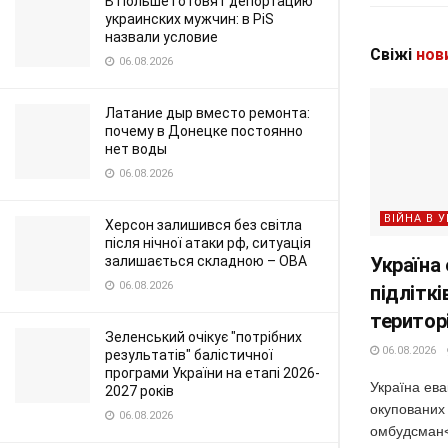
В Польше готовят депортацию
украинских мужчин: в PiS
назвали условие
Свіжі
нов
06.08.2026
Латание дыр вместо ремонта:
почему в Донецке постоянно
нет воды
06.08.2026
ВІЙНА В У
Херсон залишився без світла
після нічної атаки рф, ситуація
Україна
залишається складною – ОВА
06.08.2026
підліткі
територ
Зеленський очікує "потрібних
06.08.2026
результатів" балістичної
програми України на етапі 2026-
Україна ева
2027 років
окупованих 
06.08.2026
омбудсман<