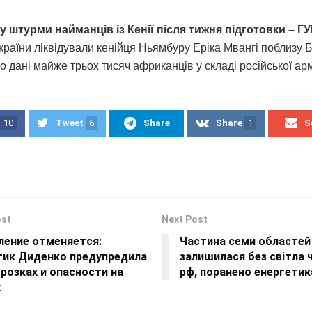
у штурми найманців із Кенії після тижня підготовки – Г
країни ліквідували кенійця Ньямбуру Еріка Мвангі поблизу 
 дані майже трьох тисяч африканців у складі російської арм
10
Tweet
6
Share
Share
1
S
ost
Next Post
ление отменяется:
Частина семи областей
тик Диденко предупредила
залишилася без світла 
розках и опасности на
рф, поранено енергетик
х