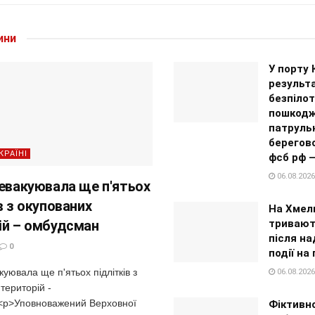
ини
У порту 
результа
безпілот
пошкодж
патрульн
берегово
КРАЇНІ
фсб рф 
06.08.2026
 евакуювала ще п'ятьох
в з окупованих
На Хмел
ій – омбудсман
тривают
після на
0
події на 
куювала ще п'ятьох підлітків з
06.08.2026
територій -
p>Уповноважений Верховної
Фіктивн