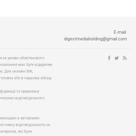
E-mail:
digestmediaholding@gmail.com
ше за умови обов’язкового
посилання має бути відкритим
ю. Для онлайн-ЗМІ,
аголовку або в першому абзаці
нформації та правильну
 очікуємо відповідального
викладені в авторських
есе повну відповідальність за
атеріалів, які були