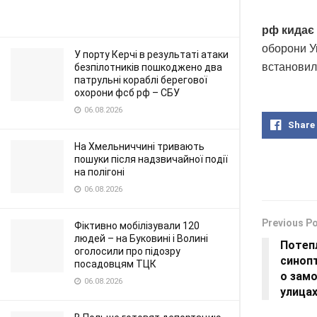
рф кидає 
оборони У
У порту Керчі в результаті атаки
встановило
безпілотників пошкоджено два
патрульні кораблі берегової
охорони фсб рф – СБУ
06.08.2026
Share
На Хмельниччині тривають
пошуки після надзвичайної події
на полігоні
06.08.2026
Previous P
Фіктивно мобілізували 120
людей – на Буковині і Волині
Потеп
оголосили про підозру
синоп
посадовцям ТЦК
о замо
06.08.2026
улица