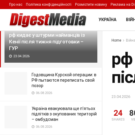
Про нас
Політика конфіденційності
Розмістити новину
Реклама на Di
LATEST
TRENDING
Filter
УКРАЇНА
ВІЙН
рф кидає у штурми найманців із
Home
Війна
Кенії після тижня підготовки –
ГУР
рф 
23.04.2026
пі
Годовщина Курской операции: в
РФ пытаются переписать свой
позор
06.08.2026
23.04.2026
Україна евакуювала ще п'ятьох
24
8
підлітків з окупованих територій
– омбудсман
SHARES
V
06.08.2026