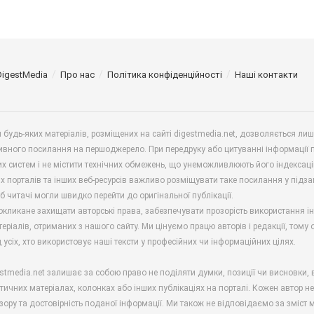
DigestMedia
Про нас
Політика конфіденційності
Наші контакти
будь-яких матеріалів, розміщених на сайті digestmedia.net, дозволяється ли
ивного посилання на першоджерело. При передруку або цитуванні інформації 
х систем і не містити технічних обмежень, що унеможливлюють його індексаці
х порталів та інших веб-ресурсів важливо розміщувати таке посилання у підз
б читачі могли швидко перейти до оригінальної публікації.
окликане захищати авторські права, забезпечувати прозорість використання і
еріалів, отриманих з нашого сайту. Ми цінуємо працю авторів і редакції, тому
 усіх, хто використовує наші тексти у професійних чи інформаційних цілях.
stmedia.net залишає за собою право не поділяти думки, позиції чи висновки, 
ітичних матеріалах, колонках або інших публікаціях на порталі. Кожен автор н
зору та достовірність поданої інформації. Ми також не відповідаємо за зміст м