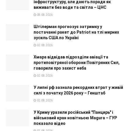
інфраструктуру, але дають поради як
виживати без води та світла – ЦНС
08.08.2026
Штілерман прогнозує затримку у
постачанні ракет до Patriot на тлі мирних
зусиль США по Україні
02.08.2026
Хмара відвідав підрозділи авіації та
протиповітряної оборони Повітряних Сил,
говорили про захист неба
02.08.2026
У липні рф зазнала рекордних втрат у живій
силі з початку 2026 року – Генштаб
02.08.2026
У Криму уразили російський "Панцирь" і
військовий кран новітньою Magura – ГУР
показало відео
07.08.2026