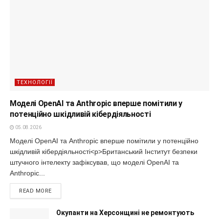
ТЕХНОЛОГІЇ
Моделі OpenAI та Anthropic вперше помітили у
потенційно шкідливій кібердіяльності
05.08.2026
Моделі OpenAI та Anthropic вперше помітили у потенційно
шкідливій кібердіяльності<p>Британський Інститут безпеки
штучного інтелекту зафіксував, що моделі OpenAI та
Anthropic...
READ MORE
Окупанти на Херсонщині не ремонтують