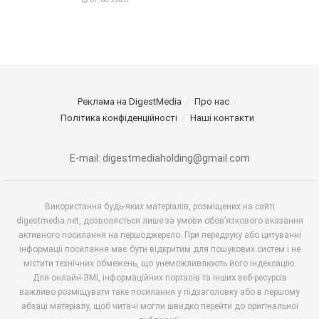
Реклама на DigestMedia
Про нас
Політика конфіденційності
Наші контакти
E-mail: digestmediaholding@gmail.com
Використання будь-яких матеріалів, розміщених на сайті
digestmedia.net, дозволяється лише за умови обов’язкового вказання
активного посилання на першоджерело. При передруку або цитуванні
інформації посилання має бути відкритим для пошукових систем і не
містити технічних обмежень, що унеможливлюють його індексацію.
Для онлайн-ЗМІ, інформаційних порталів та інших веб-ресурсів
важливо розміщувати таке посилання у підзаголовку або в першому
абзаці матеріалу, щоб читачі могли швидко перейти до оригінальної