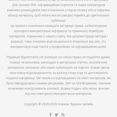
Для онлайн-ЗМІ, інформаційних порталів та інших веб-ресурсів
важливо розміщувати таке посилання у підзаголовку або в першому
абзаці матеріалу, щоб читачі могли швидко перейти до оригінальної
публікації.
Це правило покликане захищати авторські права, забезпечувати
прозорість використання інформації та правильну атрибуцію
матеріалів, отриманих з нашого сайту. Ми цінуємо працю авторів і
редакції, тому очікуємо відповідального ставлення від усіх, хто
використовує наші тексти у професійних чи інформаційних цілях.
Редакція digestmedia.net залишає за собою право не поділяти думки,
позиції чи висновки, викладені в авторських статтях, аналітичних
матеріалах, колонках або інших публікаціях на порталі. Кожен автор
несе повну відповідальність за власну точку зору та достовірність
поданої інформації. Ми також не відповідаємо за зміст матеріалів, які
були передруковані іншими ресурсами, ЗМІ чи платформами, оскільки
не можемо контролювати контекст, форму подачі або зміни, внесені
під час повторного використання матеріалів.
Copyright © 2020-2026 Новини України онлайн