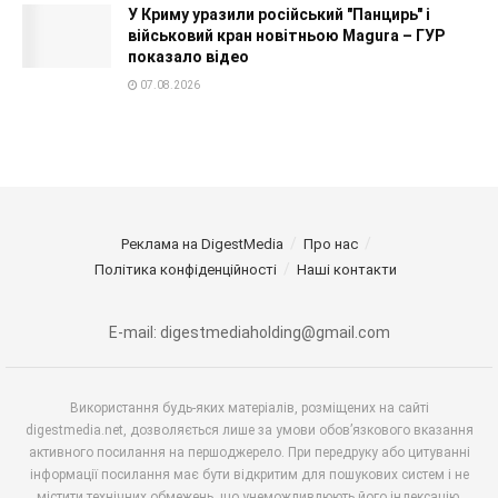
У Криму уразили російський "Панцирь" і
військовий кран новітньою Magura – ГУР
показало відео
07.08.2026
Реклама на DigestMedia
Про нас
Політика конфіденційності
Наші контакти
E-mail: digestmediaholding@gmail.com
Використання будь-яких матеріалів, розміщених на сайті
digestmedia.net, дозволяється лише за умови обов’язкового вказання
активного посилання на першоджерело. При передруку або цитуванні
інформації посилання має бути відкритим для пошукових систем і не
містити технічних обмежень, що унеможливлюють його індексацію.