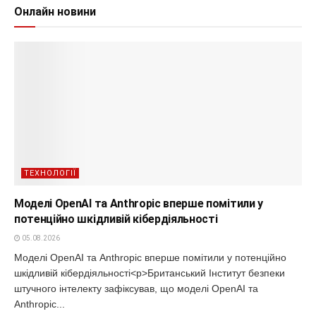
Онлайн новини
ТЕХНОЛОГІЇ
Моделі OpenAI та Anthropic вперше помітили у
потенційно шкідливій кібердіяльності
05.08.2026
Моделі OpenAI та Anthropic вперше помітили у потенційно
шкідливій кібердіяльності<p>Британський Інститут безпеки
штучного інтелекту зафіксував, що моделі OpenAI та
Anthropic...