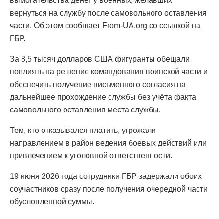
вымогательства денег у военных, желавших
вернуться на службу после самовольного оставления
части. Об этом сообщает From-UA.org со ссылкой на
ГБР.
За 8,5 тысяч долларов США фигуранты обещали
повлиять на решение командования воинской части и
обеспечить получение письменного согласия на
дальнейшее прохождение службы без учёта факта
самовольного оставления места службы.
Тем, кто отказывался платить, угрожали
направлением в район ведения боевых действий или
привлечением к уголовной ответственности.
19 июня 2026 года сотрудники ГБР задержали обоих
соучастников сразу после получения очередной части
обусловленной суммы.