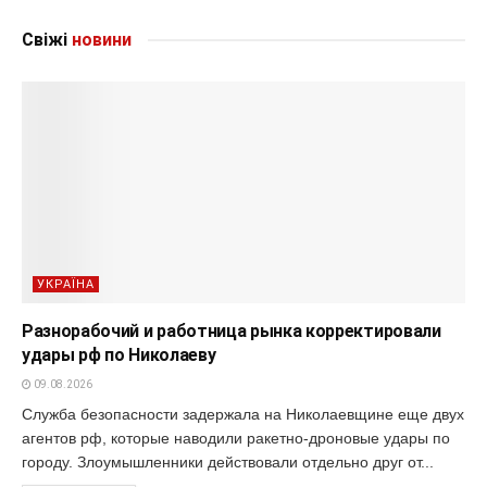
Свіжі
новини
УКРАЇНА
Разнорабочий и работница рынка корректировали
удары рф по Николаеву
09.08.2026
Служба безопасности задержала на Николаевщине еще двух
агентов рф, которые наводили ракетно-дроновые удары по
городу. Злоумышленники действовали отдельно друг от...