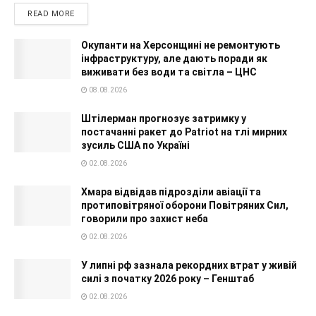
READ MORE
Окупанти на Херсонщині не ремонтують
інфраструктуру, але дають поради як
виживати без води та світла – ЦНС
08.08.2026
Штілерман прогнозує затримку у
постачанні ракет до Patriot на тлі мирних
зусиль США по Україні
02.08.2026
Хмара відвідав підрозділи авіації та
протиповітряної оборони Повітряних Сил,
говорили про захист неба
02.08.2026
У липні рф зазнала рекордних втрат у живій
силі з початку 2026 року – Генштаб
02.08.2026