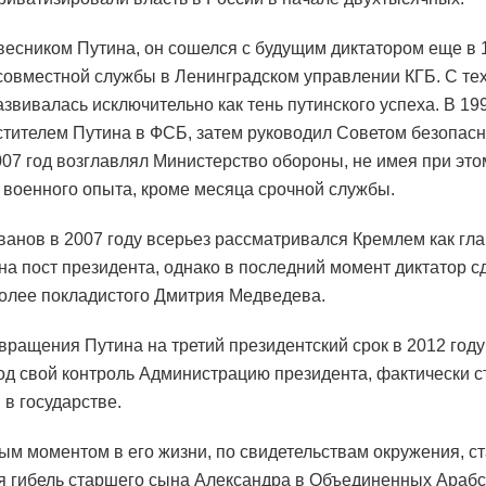
весником Путина, он сошелся с будущим диктатором еще в 1
совместной службы в Ленинградском управлении КГБ. С тех
азвивалась исключительно как тень путинского успеха. В 199
стителем Путина в ФСБ, затем руководил Советом безопасно
007 год возглавлял Министерство обороны, не имея при это
 военного опыта, кроме месяца срочной службы.
анов в 2007 году всерьез рассматривался Кремлем как гл
на пост президента, однако в последний момент диктатор 
более покладистого Дмитрия Медведева.
вращения Путина на третий президентский срок в 2012 год
од свой контроль Администрацию президента, фактически 
 в государстве.
м моментом в его жизни, по свидетельствам окружения, с
я гибель старшего сына Александра в Объединенных Арабс