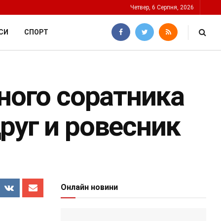
Четвер, 6 Серпня, 2026
СИ
СПОРТ
дного соратника
руг и ровесник
Онлайн новини