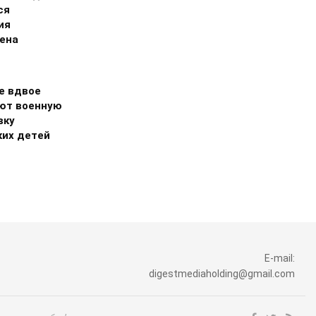
ся
ия
ена
е вдвое
ют военную
вку
ких детей
E-mail:
digestmediaholding@gmail.com