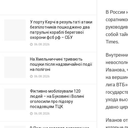
В России 
соратнико
У порту Керчі в результаті атаки
руководив
безпілотників пошкоджено два
патрульні кораблі берегової
собой тай
охорони фсб рф – СБУ
Times.
06.08.2026
Внутренни
На Хмельниччині тривають
невосполн
пошуки після надзвичайної події
на полігоні
Иванова, 
06.08.2026
на вершин
лига ВТБ»
Фіктивно мобілізували 120
государст
людей – на Буковині і Волині
ухода выс
оголосили про підозру
посадовцям ТЦК
давно цир
06.08.2026
Иванов от
которые п