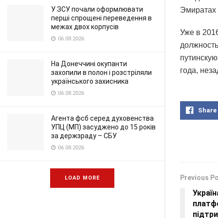
У ЗСУ почали оформлювати
Эмиратах 
перші спрощені переведення в
межах двох корпусів
Уже в 201
06.08.2026
должность
путинскую
На Донеччині окупанти
года, нез
захопили в полон і розстріляли
українського захисника
06.08.2026
Share
Агента фсб серед духовенства
УПЦ (МП) засуджено до 15 років
за держзраду – СБУ
06.08.2026
Previous P
LOAD MORE
Україн
платф
підтри