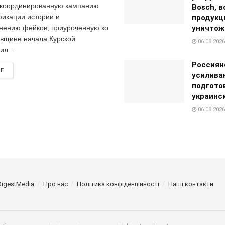
скоординированную кампанию
Bosch, в
икации истории и
продукц
нению фейков, приуроченную ко
уничтож
овщине начала Курской
06.08.2026
л...
Россиян
RE
усилива
подгото
украинс
06.08.2026
DigestMedia
Про нас
Політика конфіденційності
Наші контакти