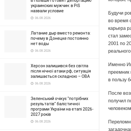
В Польше готовят депортацию
украинских мужчин: в PiS
назвали условие
Будучи ро
06.08.2026
во время 
карьера р
Латание дыр вместо ремонта:
стал заме
почему в Донецке постоянно
2001 по 2
нет воды
реального
06.08.2026
Именно Ив
Херсон залишився без світла
після нічної атаки рф, ситуація
преемник 
залишається складною – ОВА
в пользу 
06.08.2026
После воз
Зеленський очікує "потрібних
получил п
результатів" балістичної
человеком
програми України на етапі 2026-
2027 років
Переломны
06.08.2026
загадочна