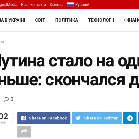
gestMedia
Наші контакти
Sitemap
Русский
А В УКРАЇНІ
СВІТ
ПОЛІТИКА
ТЕХНОЛОГІЇ
ФІНАН
їна
Путина стало на о
ньше: скончался д
0
02
Share on Facebook
Share on Twitter
IEWS