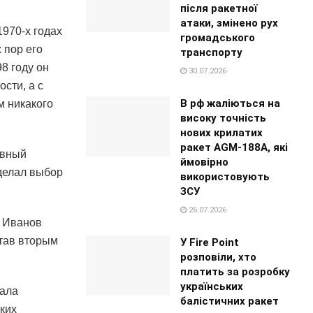
після ракетної
атаки, змінено рух
970-х годах
громадського
 пор его
транспорту
8 году он
30.07.2026
сти, а с
В рф жаліються на
м никакого
високу точність
нових крилатих
ракет AGM-188A, які
авный
ймовірно
сделал выбор
використовують
ЗСУ
26.07.2026
у Иванов
став вторым
У Fire Point
розповіли, хто
платить за розробку
українських
тала
балістичних ракет
ких