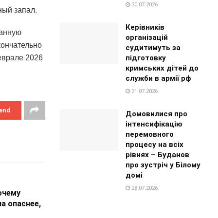
30.07.2026
ный запал.
Керівників
данную
організацій
кончательно
судитимуть за
підготовку
еврале 2026
кримських дітей до
служби в армії рф
31.07.2026
end
Домовилися про
інтенсифікацію
перемовного
процесу на всіх
рівнях – Буданов
про зустріч у Білому
домі
28.07.2026
очему
а опаснее,