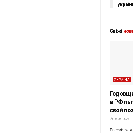
україн
Свіжі
нов
УКРАЇНА
Годовщи
в РФ пы
свой по
06.08.2026
Российская