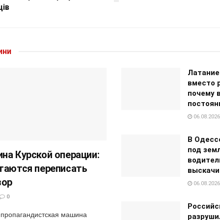
ців
ини
Латание
вместо 
почему 
постоян
06.08.2026
В Одесс
под зем
на Курской операции:
водител
таются переписать
выскачи
зор
06.08.2026
0
Российс
 пропагандистская машина
разруши