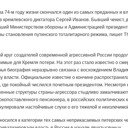
на 74-м году жизни скончался один из самых преданных и в
в кремлевского диктатора Сергей Иванов. Бывший чекист, 
ший Министерством обороны и Администрацией президента
ны становления путинского тоталитарного режима, пишет 
й круг создателей современной агрессивной России продо
имые для Кремля потери. На этот раз стало известно о сме
чья биография неразрывно связана с восхождением Влади
у власти. Официальное известие о кончине распространил
, где покойный числился почетным президентом. Несмотря н
венные структуры страны-агрессора стыдливо замалчиваю
окопоставленного пенсионера, в российских политических к
кулировали настойчивые слухи о его тяжелой и неизлечимо
носился к категории тех самых неприкасаемых питерских че
риватизировали власть в России в начале двухтысячных.