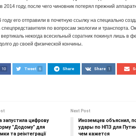
в 2014 году, после чего чиновник потерял прежний аппарат
6 году его отправили в почетную ссылку на специально соз
 спецпредставителя по вопросам экологии и транспорта. О
 вертикаль некогда всесильный соратник покинул лишь в ф
адолго до своей физической кончины.
10
Tweet
6
Share
Share
1
S
ost
Next Post
а запустила цифрову
Иноземцев объяснил, п
орму "Додому" для
удары по НПЗ для Путин
мки та реінтеграції
чем кажется