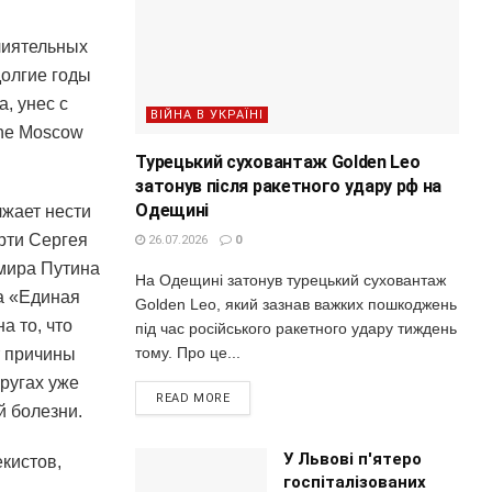
лиятельных
долгие годы
, унес с
ВІЙНА В УКРАЇНІ
The Moscow
Турецький суховантаж Golden Leo
затонув після ракетного удару рф на
Одещині
лжает нести
рти Сергея
26.07.2026
0
мира Путина
На Одещині затонув турецький суховантаж
а «Единая
Golden Leo, який зазнав важких пошкоджень
а то, что
під час російського ракетного удару тиждень
тому. Про це...
т причины
ругах уже
READ MORE
й болезни.
У Львові п'ятеро
кистов,
госпіталізованих