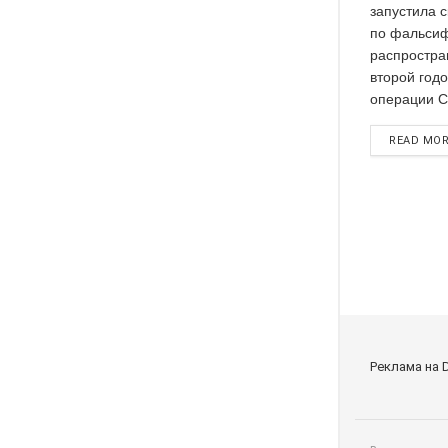
запустила 
по фальсиф
распростра
второй год
операции Си
READ MO
Реклама на 