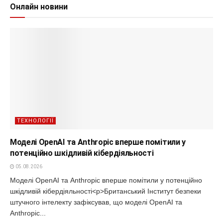
Онлайн новини
ТЕХНОЛОГІЇ
Моделі OpenAI та Anthropic вперше помітили у
потенційно шкідливій кібердіяльності
05.08.2026
Моделі OpenAI та Anthropic вперше помітили у потенційно
шкідливій кібердіяльності<p>Британський Інститут безпеки
штучного інтелекту зафіксував, що моделі OpenAI та
Anthropic...