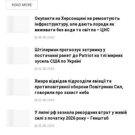
READ MORE
Окупанти на Херсонщині не ремонтують
інфраструктуру, але дають поради як
виживати без води та світла – ЦНС
08.08.2026
Штілерман прогнозує затримку у
постачанні ракет до Patriot на тлі мирних
зусиль США по Україні
02.08.2026
Хмара відвідав підрозділи авіації та
протиповітряної оборони Повітряних Сил,
говорили про захист неба
02.08.2026
У липні рф зазнала рекордних втрат у живій
силі з початку 2026 року – Генштаб
02.08.2026