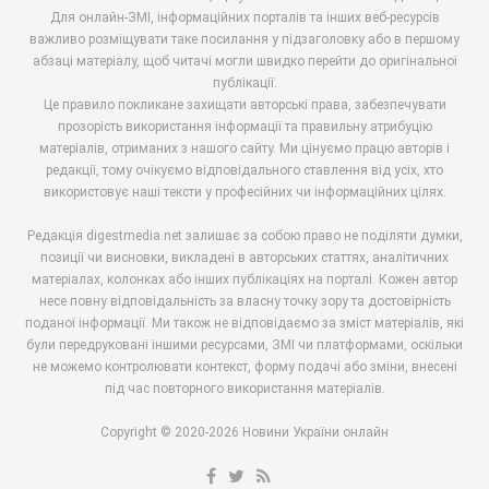
Для онлайн-ЗМІ, інформаційних порталів та інших веб-ресурсів
важливо розміщувати таке посилання у підзаголовку або в першому
абзаці матеріалу, щоб читачі могли швидко перейти до оригінальної
публікації.
Це правило покликане захищати авторські права, забезпечувати
прозорість використання інформації та правильну атрибуцію
матеріалів, отриманих з нашого сайту. Ми цінуємо працю авторів і
редакції, тому очікуємо відповідального ставлення від усіх, хто
використовує наші тексти у професійних чи інформаційних цілях.
Редакція digestmedia.net залишає за собою право не поділяти думки,
позиції чи висновки, викладені в авторських статтях, аналітичних
матеріалах, колонках або інших публікаціях на порталі. Кожен автор
несе повну відповідальність за власну точку зору та достовірність
поданої інформації. Ми також не відповідаємо за зміст матеріалів, які
були передруковані іншими ресурсами, ЗМІ чи платформами, оскільки
не можемо контролювати контекст, форму подачі або зміни, внесені
під час повторного використання матеріалів.
Copyright © 2020-2026 Новини України онлайн