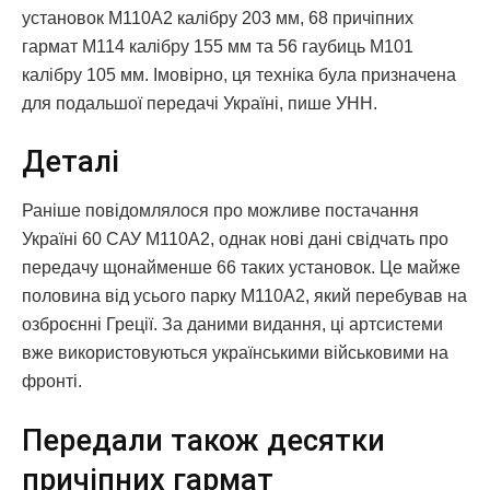
установок M110A2 калібру 203 мм, 68 причіпних
гармат M114 калібру 155 мм та 56 гаубиць M101
калібру 105 мм. Імовірно, ця техніка була призначена
для подальшої передачі Україні, пише УНН.
Деталі
Раніше повідомлялося про можливе постачання
Україні 60 САУ M110A2, однак нові дані свідчать про
передачу щонайменше 66 таких установок. Це майже
половина від усього парку M110A2, який перебував на
озброєнні Греції. За даними видання, ці артсистеми
вже використовуються українськими військовими на
фронті.
Передали також десятки
причіпних гармат