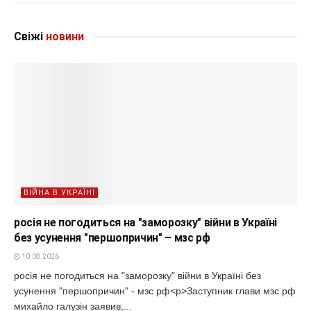
Свіжі
новини
ВІЙНА В УКРАЇНІ
росія не погодиться на "заморозку" війни в Україні
без усунення "першопричин" – мзс рф
10.08.2026
росія не погодиться на "заморозку" війни в Україні без
усунення "першопричин" - мзс рф<p>Заступник глави мзс рф
михайло галузін заявив,...