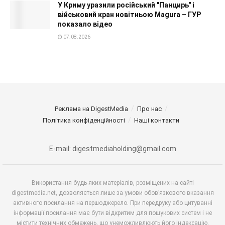
У Криму уразили російський "Панцирь" і
військовий кран новітньою Magura – ГУР
показало відео
07.08.2026
Реклама на DigestMedia
Про нас
Політика конфіденційності
Наші контакти
E-mail: digestmediaholding@gmail.com
Використання будь-яких матеріалів, розміщених на сайті
digestmedia.net, дозволяється лише за умови обов’язкового вказання
активного посилання на першоджерело. При передруку або цитуванні
інформації посилання має бути відкритим для пошукових систем і не
містити технічних обмежень, що унеможливлюють його індексацію.