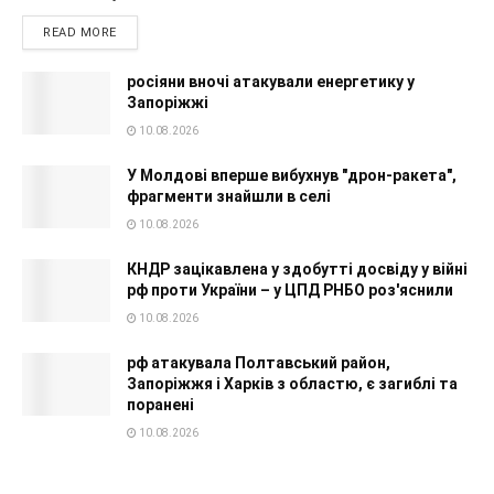
READ MORE
росіяни вночі атакували енергетику у
Запоріжжі
10.08.2026
У Молдові вперше вибухнув "дрон-ракета",
фрагменти знайшли в селі
10.08.2026
КНДР зацікавлена у здобутті досвіду у війні
рф проти України – у ЦПД РНБО роз'яснили
10.08.2026
рф атакувала Полтавський район,
Запоріжжя і Харків з областю, є загиблі та
поранені
10.08.2026