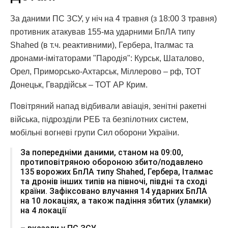
За даними ПС ЗСУ, у ніч на 4 травня (з 18:00 3 травня)
противник атакував 155-ма ударними БпЛА типу
Shahed (в т.ч. реактивними), Гербера, Італмас та
дронами-імітаторами "Пародія": Курськ, Шаталово,
Орел, Приморсько-Ахтарськ, Міллерово – рф, ТОТ
Донецьк, Гвардійськ – ТОТ АР Крим.
Повітряний напад відбивали авіація, зенітні ракетні
війська, підрозділи РЕБ та безпілотних систем,
мобільні вогневі групи Сил оборони України.
За попередніми даними, станом на 09:00,
протиповітряною обороною збито/подавлено
135 ворожих БпЛА типу Shahed, Гербера, Італмас
та дронів інших типів на півночі, півдні та сході
країни. Зафіксовано влучання 14 ударних БпЛА
на 10 локаціях, а також падіння збитих (уламки)
на 4 локації