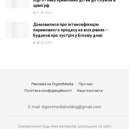
підготовку кримських дітей до служби в
армії рф
31.07.2026
Домовилися про інтенсифікацію
перемовного процесу на всіх рівнях –
Буданов про зустріч у Білому домі
28.07.2026
Реклама на DigestMedia
Про нас
Політика конфіденційності
Наші контакти
E-mail: digestmediaholding@gmail.com
Використання будь-яких матеріалів, розміщених на сайті