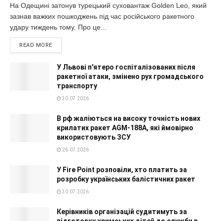
На Одещині затонув турецький суховантаж Golden Leo, який
зазнав важких пошкоджень під час російського ракетного
удару тиждень тому. Про це...
READ MORE
У Львові п'ятеро госпіталізованих після
ракетної атаки, змінено рух громадського
транспорту
30.07.2026
В рф жаліються на високу точність нових
крилатих ракет AGM-188A, які ймовірно
використовують ЗСУ
26.07.2026
У Fire Point розповіли, хто платить за
розробку українських балістичних ракет
30.07.2026
Керівників організацій судитимуть за