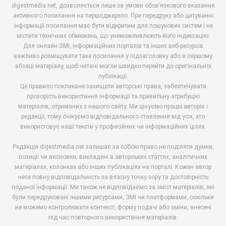
digestmedia.net, дозволяється лише за умови обов’язкового вказання
активного посилання на першоджерело. При передруку або цитуванні
інформації посилання має бути відкритим для пошукових систем і не
містити технічних обмежень, що унеможливлюють його індексацію.
Для онлайн-ЗМІ, інформаційних порталів та інших веб-ресурсів
важливо розміщувати таке посилання у підзаголовку або в першому
абзаці матеріалу, щоб читачі могли швидко перейти до оригінальної
публікації.
Це правило покликане захищати авторські права, забезпечувати
прозорість використання інформації та правильну атрибуцію
матеріалів, отриманих з нашого сайту. Ми цінуємо працю авторів і
редакції, тому очікуємо відповідального ставлення від усіх, хто
використовує наші тексти у професійних чи інформаційних цілях.
Редакція digestmedia.net залишає за собою право не поділяти думки,
позиції чи висновки, викладені в авторських статтях, аналітичних
матеріалах, колонках або інших публікаціях на порталі. Кожен автор
несе повну відповідальність за власну точку зору та достовірність
поданої інформації. Ми також не відповідаємо за зміст матеріалів, які
були передруковані іншими ресурсами, ЗМІ чи платформами, оскільки
не можемо контролювати контекст, форму подачі або зміни, внесені
під час повторного використання матеріалів.