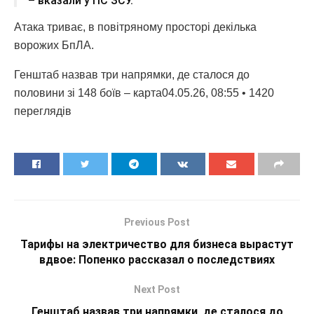
– вказали у ПС ЗСУ.
Атака триває, в повітряному просторі декілька
ворожих БпЛА.
Генштаб назвав три напрямки, де сталося до
половини зі 148 боїв – карта04.05.26, 08:55 • 1420
переглядiв
Previous Post
Тарифы на электричество для бизнеса вырастут
вдвое: Попенко рассказал о последствиях
Next Post
Генштаб назвав три напрямки, де сталося до