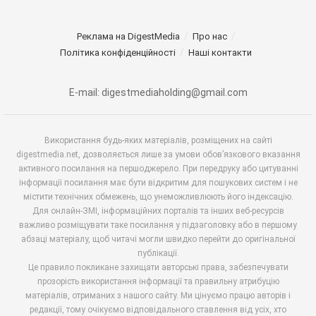
Реклама на DigestMedia
Про нас
Політика конфіденційності
Наші контакти
E-mail: digestmediaholding@gmail.com
Використання будь-яких матеріалів, розміщених на сайті
digestmedia.net, дозволяється лише за умови обов’язкового вказання
активного посилання на першоджерело. При передруку або цитуванні
інформації посилання має бути відкритим для пошукових систем і не
містити технічних обмежень, що унеможливлюють його індексацію.
Для онлайн-ЗМІ, інформаційних порталів та інших веб-ресурсів
важливо розміщувати таке посилання у підзаголовку або в першому
абзаці матеріалу, щоб читачі могли швидко перейти до оригінальної
публікації.
Це правило покликане захищати авторські права, забезпечувати
прозорість використання інформації та правильну атрибуцію
матеріалів, отриманих з нашого сайту. Ми цінуємо працю авторів і
редакції, тому очікуємо відповідального ставлення від усіх, хто