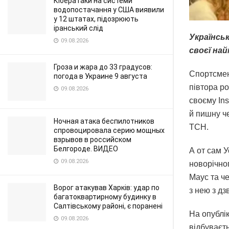
Кібератаки на системи
водопостачання у США виявили
у 12 штатах, підозрюють
іранський слід
Українсь
09.08.2026
своєї най
Гроза и жара до 33 градусов:
Спортсмен
погода в Украине 9 августа
півтора р
09.08.2026
своєму Ins
й пишну ч
Ночная атака беспилотников
ТСН.
спровоцировала серию мощных
взрывов в российском
Белгороде. ВИДЕО
А от сам 
09.08.2026
новорічно
Маус та ч
Ворог атакував Харків: удар по
з нею з дз
багатоквартирному будинку в
Салтівському районі, є поранені
На опублі
09.08.2026
відбуваєть