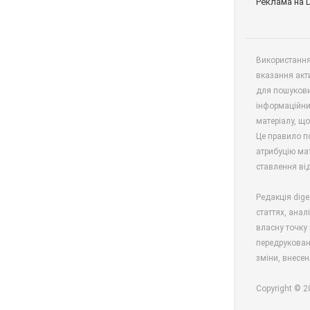
Реклама на 
Використання 
вказання акт
для пошукови
інформаційни
матеріалу, що
Це правило п
атрибуцію мат
ставлення від
Редакція dige
статтях, анал
власну точку 
передрукован
зміни, внесен
Copyright © 