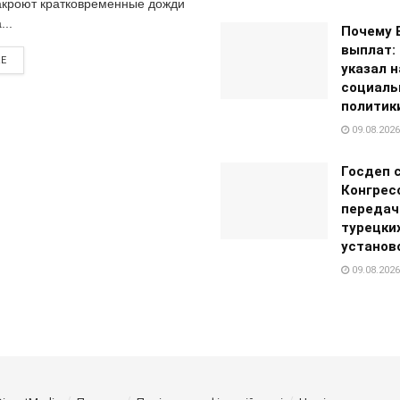
акроют кратковременные дожди
...
Почему 
выплат:
RE
указал 
социаль
политик
09.08.2026
Госдеп 
Конгрес
передач
турецки
установ
09.08.2026