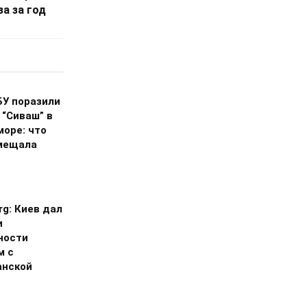
за за год
БУ поразили
 “Сиваш” в
море: что
мещала
g: Киев дал
и
ности
м с
анской