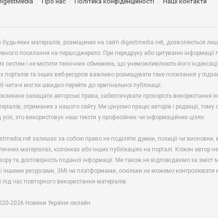
DigestMedia
Про нас
Політика конфіденційності
Наші контакти
будь-яких матеріалів, розміщених на сайті digestmedia.net, дозволяється ли
ивного посилання на першоджерело. При передруку або цитуванні інформації 
х систем і не містити технічних обмежень, що унеможливлюють його індексаці
х порталів та інших веб-ресурсів важливо розміщувати таке посилання у підз
б читачі могли швидко перейти до оригінальної публікації.
окликане захищати авторські права, забезпечувати прозорість використання і
еріалів, отриманих з нашого сайту. Ми цінуємо працю авторів і редакції, тому
 усіх, хто використовує наші тексти у професійних чи інформаційних цілях.
stmedia.net залишає за собою право не поділяти думки, позиції чи висновки, 
ітичних матеріалах, колонках або інших публікаціях на порталі. Кожен автор н
зору та достовірність поданої інформації. Ми також не відповідаємо за зміст м
і іншими ресурсами, ЗМІ чи платформами, оскільки не можемо контролювати к
і під час повторного використання матеріалів.
2020-2026 Новини України онлайн