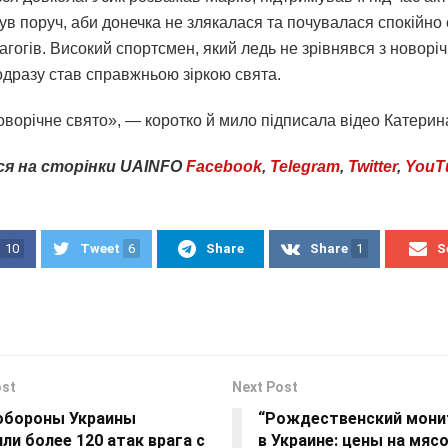
ув поруч, аби донечка не злякалася та почувалася спокійно
дагогів. Високий спортсмен, який ледь не зрівнявся з новорі
одразу став справжньою зіркою свята.
ворічне свято», — коротко й мило підписала відео Катерина
ся
на
сторінки
UAINFO
Facebook
,
Telegram
,
Twitter
,
YouT
10
Tweet
6
Share
Share
1
S
ost
Next Post
обороны Украины
“Рождественский мони
ли более 120 атак врага с
в Украине: цены на мясо