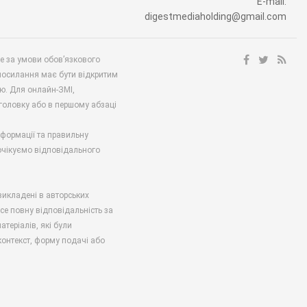
E-mail:
digestmediaholding@gmail.com
ше за умови обов’язкового
посилання має бути відкритим
ю. Для онлайн-ЗМІ,
аголовку або в першому абзаці
нформації та правильну
 очікуємо відповідального
викладені в авторських
есе повну відповідальність за
атеріалів, які були
онтекст, форму подачі або