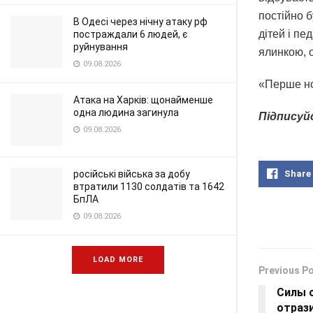
постійно б
В Одесі через нічну атаку рф
дітей і пе
постраждали 6 людей, є
руйнування
ялинкою, 
09.08.2026
«Перше но
Атака на Харків: щонайменше
одна людина загинула
Підписуй
09.08.2026
російські війська за добу
Share
втратили 1130 солдатів та 1642
БпЛА
09.08.2026
LOAD MORE
Previous P
Силы 
отрази