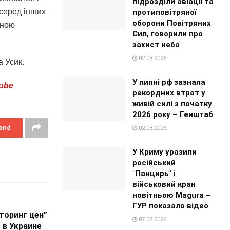
підрозділи авіації та
 серед інших
протиповітряної
оборони Повітряних
чною
Сил, говорили про
захист неба
02.08.2026
 Усик.
У липні рф зазнала
ube
рекордних втрат у
живій силі з початку
2026 року – Генштаб
end
02.08.2026
У Криму уразили
російський
"Панцирь" і
військовий кран
новітньою Magura –
ГУР показало відео
торинг цен”
07.08.2026
 в Украине