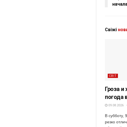
начала
Свіжі
нов
СВІТ
Гроза и 
погода в
09.08.2026
В субботу, 
резко отлич