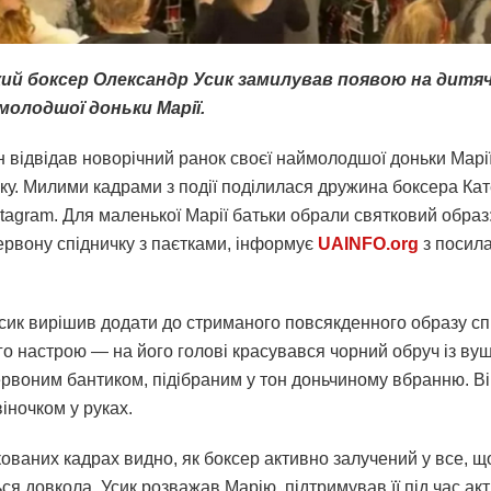
кий боксер Олександр Усик замилував появою на дитя
молодшої доньки Марії.
 відвідав новорічний ранок своєї наймолодшої доньки Марії
оку. Милими кадрами з події поділилася дружина боксера Кат
tagram. Для маленької Марії батьки обрали святковий образ:
ервону спідничку з паєтками, інформує
UAINFO.org
з посил
Усик вирішив додати до стриманого повсякденного образу с
го настрою — на його голові красувався чорний обруч із ву
ервоним бантиком, підібраним у тон доньчиному вбранню. В
віночком у руках.
кованих кадрах видно, як боксер активно залучений у все, щ
ся довкола. Усик розважав Марію, підтримував її під час акт