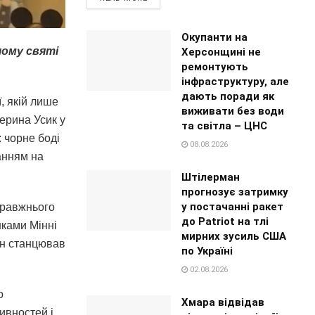
Окупанти на
чому святі
Херсонщині не
ремонтують
інфраструктуру, але
дають поради як
, якій лише
виживати без води
ерина Усик у
та світла – ЦНС
 чорне боді
08.08.2026
анням на
Штілерман
прогнозує затримку
у постачанні ракет
правжнього
до Patriot на тлі
шками Мінні
мирних зусиль США
ін станцював
по Україні
02.08.2026
о
Хмара відвідав
ивностей і