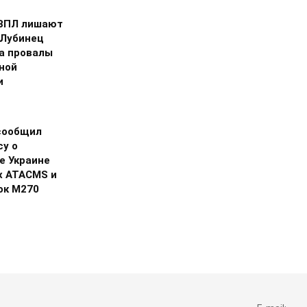
ВПЛ лишают
 Лубинец
на провалы
ной
и
сообщил
су о
е Украине
х ATACMS и
ок M270