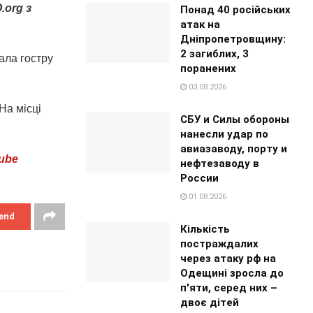
.org з
Понад 40 російських
атак на
Дніпропетровщину:
2 загиблих, 3
тала гостру
поранених
03.08.2026
На місці
СБУ и Силы обороны
нанесли удар по
авиазаводу, порту и
ube
нефтезаводу в
России
01.08.2026
end
Кількість
постраждалих
через атаку рф на
Одещині зросла до
п'яти, серед них –
двоє дітей