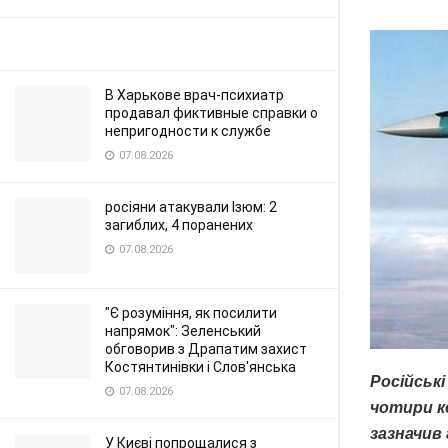
В Харькове врач-психиатр
продавал фиктивные справки о
непригодности к службе
07.08.2026
росіяни атакували Ізюм: 2
загиблих, 4 поранених
07.08.2026
"Є розуміння, як посилити
напрямок": Зеленський
обговорив з Драпатим захист
Костянтинівки і Слов'янська
Російські
07.08.2026
чотири ке
зазначив 
У Києві попрощалися з