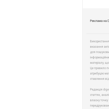
Реклама на 
Використання 
вказання акт
для пошукови
інформаційни
матеріалу, що
Це правило п
атрибуцію мат
ставлення від
Редакція dige
статтях, анал
власну точку 
передрукован