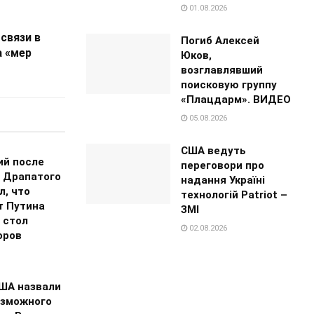
01.08.2026
связи в
Погиб Алексей
а «мер
Юков,
возглавлявший
поисковую группу
«Плацдарм». ВИДЕО
05.08.2026
США ведуть
ий после
переговори про
 Драпатого
надання Україні
л, что
технологій Patriot –
т Путина
ЗМІ
 стол
02.08.2026
оров
США назвали
озможного