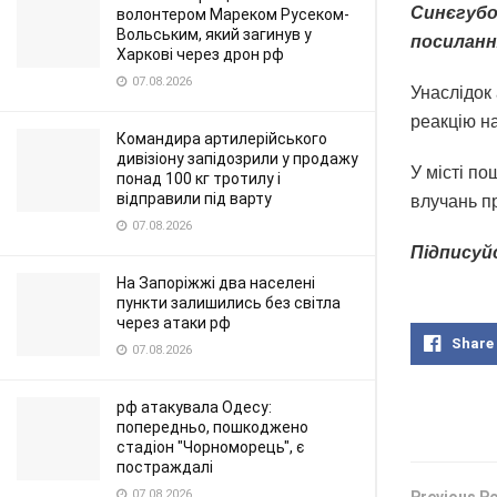
Синєгубов
волонтером Мареком Русеком-
Вольським, який загинув у
посиланн
Харкові через дрон рф
07.08.2026
Унаслідок 
реакцію н
Командира артилерійського
дивізіону запідозрили у продажу
У місті п
понад 100 кг тротилу і
відправили під варту
влучань п
07.08.2026
Підписуй
На Запоріжжі два населені
пункти залишились без світла
через атаки рф
Share
07.08.2026
рф атакувала Одесу:
попередньо, пошкоджено
стадіон "Чорноморець", є
постраждалі
07.08.2026