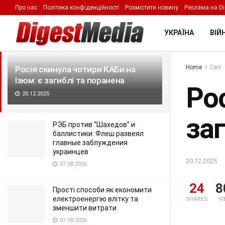
Про нас
Політика конфіденційності
Розмістити новину
Реклама на Di
LATEST
TRENDING
Filter
УКРАЇНА
ВІЙН
Home
Світ
Росія скинула чотири КАБи на
Ізюм: є загиблі та поранена
Рос
20.12.2025
заг
РЭБ против “Шахедов” и
баллистики: Флеш развеял
главные заблуждения
украинцев
20.12.2025
07.08.2026
24
8
Прості способи як економити
електроенергію влітку та
SHARES
V
зменшити витрати
07.08.2026