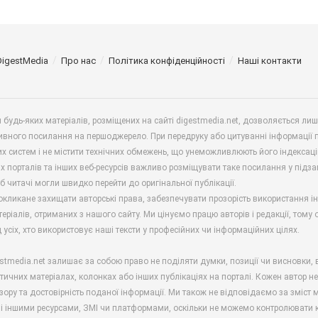
DigestMedia
Про нас
Політика конфіденційності
Наші контакти
будь-яких матеріалів, розміщених на сайті digestmedia.net, дозволяється ли
ивного посилання на першоджерело. При передруку або цитуванні інформації 
х систем і не містити технічних обмежень, що унеможливлюють його індексаці
х порталів та інших веб-ресурсів важливо розміщувати таке посилання у підз
б читачі могли швидко перейти до оригінальної публікації.
окликане захищати авторські права, забезпечувати прозорість використання і
еріалів, отриманих з нашого сайту. Ми цінуємо працю авторів і редакції, тому
 усіх, хто використовує наші тексти у професійних чи інформаційних цілях.
stmedia.net залишає за собою право не поділяти думки, позиції чи висновки, 
ітичних матеріалах, колонках або інших публікаціях на порталі. Кожен автор н
зору та достовірність поданої інформації. Ми також не відповідаємо за зміст м
і іншими ресурсами, ЗМІ чи платформами, оскільки не можемо контролювати к