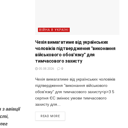
ВІЙНА В УКРАЇНІ
Чехія вимагатиме від українських
чоловіків підтвердження "виконання
військового обов'язку" для
тимчасового захисту
05.08.2026
0
Чехія вимагатиме від українських чоловіків
підтвердження "виконання військового
обов'язку" для тимчасового захисту<p>З 5
серпня ЄС змінює умови тимчасового
захисту для...
з авіації
сті,
READ MORE
Олег