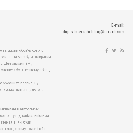
E-mail:
digestmediaholding@gmail.com
ше за умови обов’язкового
посилання має бути відкритим
ю. Для онлайн-ЗМІ,
аголовку або в першому абзаці
нформації та правильну
 очікуємо відповідального
викладені в авторських
есе повну відповідальність за
атеріалів, які були
онтекст, форму подачі або