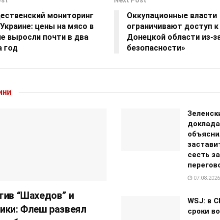
ost
Next Post
ественский мониторинг
Оккупационные власти
 Украине: цены на мясо в
ограничивают доступ к 
е выросли почти в два
Донецкой области из-з
а год
безопасности»
ини
Зеленск
доклада
объясни
застави
сесть за
перегов
07.08.2026
тив “Шахедов” и
WSJ: в 
ики: Флеш развеял
сроки в