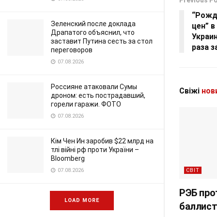
Previous P
“Рожд
Зеленский после доклада
цен” в
Драпатого объяснил, что
Украин
заставит Путина сесть за стол
раза з
переговоров
07.08.2026
Россияне атаковали Сумы
Свіжі
нов
дроном: есть пострадавший,
горели гаражи. ФОТО
07.08.2026
Кім Чен Ин заробив $22 млрд на
тлі війні рф проти України –
Bloomberg
СВІТ
07.08.2026
РЭБ про
LOAD MORE
баллист