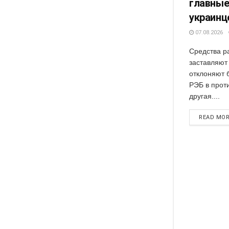
главные
украинц
07.08.2026
Средства р
заставляют
отклоняют 
РЭБ в прот
другая....
READ MO