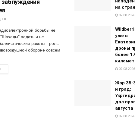
 заблуждения
нападен
на стра
ев
07.08.2026
0
Wildberr
адиоэлектронной борьбы не
уже в
 "Шахеды" падать и не
Екатери
баллистические ракеты - роль
дроны п
ивовоздушной обороне совсем
более 1
километ
07.08.2026
RE
Жар 35-
и град:
Укргидр
дал прог
августа
07.08.2026