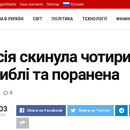
gestMedia
Наші контакти
Sitemap
Русский
А В УКРАЇНІ
СВІТ
ПОЛІТИКА
ТЕХНОЛОГІЇ
ФІНАН
ія скинула чотири
иблі та поранена
0
03
Share on Facebook
Share on Twitter
IEWS