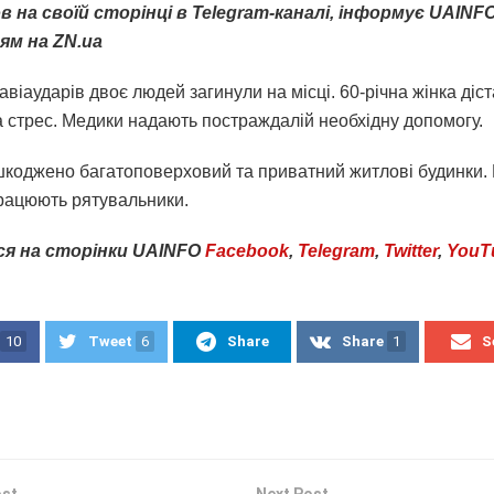
 на своїй сторінці в Telegram-каналі, інформує UAINFO
ям на ZN.ua
авіаударів двоє людей загинули на місці. 60-річна жінка діс
а стрес. Медики надають постраждалій необхідну допомогу.
ошкоджено багатоповерховий та приватний житлові будинки. 
рацюють рятувальники.
ся
на
сторінки
UAINFO
Facebook
,
Telegram
,
Twitter
,
YouT
10
Tweet
6
Share
Share
1
S