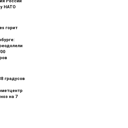
ия России
ну НАТО
ies горит
нбурге:
реодолели
700
ров
38 градусов
ометцентр
ноз на 7