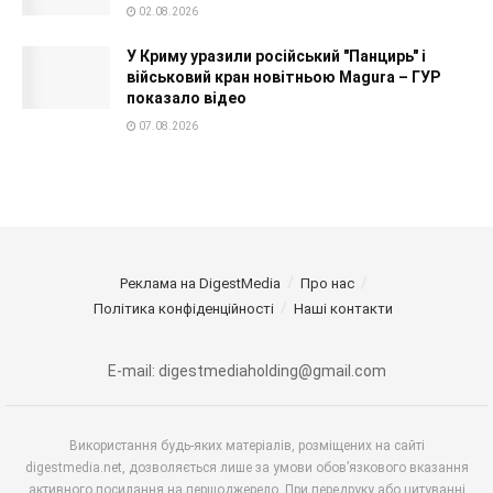
02.08.2026
У Криму уразили російський "Панцирь" і
військовий кран новітньою Magura – ГУР
показало відео
07.08.2026
Реклама на DigestMedia
Про нас
Політика конфіденційності
Наші контакти
E-mail: digestmediaholding@gmail.com
Використання будь-яких матеріалів, розміщених на сайті
digestmedia.net, дозволяється лише за умови обов’язкового вказання
активного посилання на першоджерело. При передруку або цитуванні