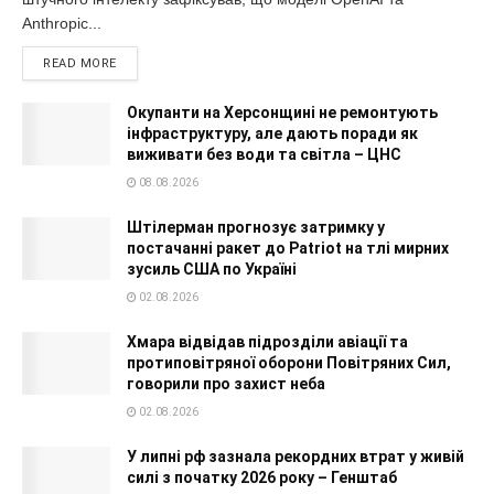
Anthropic...
READ MORE
Окупанти на Херсонщині не ремонтують
інфраструктуру, але дають поради як
виживати без води та світла – ЦНС
08.08.2026
Штілерман прогнозує затримку у
постачанні ракет до Patriot на тлі мирних
зусиль США по Україні
02.08.2026
Хмара відвідав підрозділи авіації та
протиповітряної оборони Повітряних Сил,
говорили про захист неба
02.08.2026
У липні рф зазнала рекордних втрат у живій
силі з початку 2026 року – Генштаб