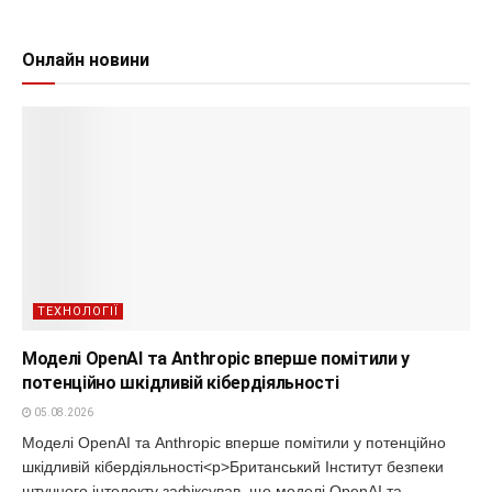
Онлайн новини
ТЕХНОЛОГІЇ
Моделі OpenAI та Anthropic вперше помітили у
потенційно шкідливій кібердіяльності
05.08.2026
Моделі OpenAI та Anthropic вперше помітили у потенційно
шкідливій кібердіяльності<p>Британський Інститут безпеки
штучного інтелекту зафіксував, що моделі OpenAI та