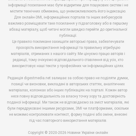
інформації посилання має бути відкритим для пошукових систем і не
містити технічних обмежень, що унеможливлюють його індексацію.
Для онлайн-ЗМІ, інформаційних порталів та інших веб-ресурсів
важливо розміщувати таке посилання у підзаголовку або в першому
абзаці матеріалу, щоб читачі могли швидко перейти до оригінальної
публікації.
Це правило покликане захищати авторські права, забезпечувати
прозорість використання інформації та правильну атрибуцію
матеріалів, отриманих з нашого сайту. Ми цінуємо працю авторів і
редакції, тому очікуємо відповідального ставлення від усіх, хто
використовує наші тексти у професійних чи інформаційних цілях.
Редакція digestmedia.net залишає за собою право не поділяти думки,
позиції чи висновки, викладені в авторських статтях, аналітичних
матеріалах, колонках або інших публікаціях на порталі. Кожен автор
несе повну відповідальність за власну точку зору та достовірність
поданої інформації. Ми також не відповідаємо за зміст матеріалів, які
були передруковані іншими ресурсами, ЗМІ чи платформами, оскільки
не можемо контролювати контекст, форму подачі або зміни, внесені
під час повторного використання матеріалів.
Copyright © 2020-2026 Новини України онлайн