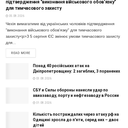
підтвердження "виконання військового обов'язку"
для тимчасового захисту
05.08.2026
Чехія вимагатиме від українських чоловіків підтвердження
"виконання військового обов'язку" для тимчасового
захисту<p>З 5 серпня ЄС змінює умови тимчасового захисту
для...
READ MORE
Понад 40 російських атак на
Дніпропетровщину: 2 загиблих, 3 поранених
03.08.2026
СБУ и Силы обороны нанесли удар по
авиазаводу, порту и нефтезаводу в России
01.08.2026
Кількість постраждалих через атаку рф на
Одещині зросла до п'яти, серед них – двоє
дітей