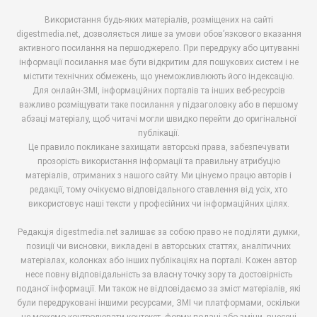
Використання будь-яких матеріалів, розміщених на сайті
digestmedia.net, дозволяється лише за умови обов’язкового вказання
активного посилання на першоджерело. При передруку або цитуванні
інформації посилання має бути відкритим для пошукових систем і не
містити технічних обмежень, що унеможливлюють його індексацію.
Для онлайн-ЗМІ, інформаційних порталів та інших веб-ресурсів
важливо розміщувати таке посилання у підзаголовку або в першому
абзаці матеріалу, щоб читачі могли швидко перейти до оригінальної
публікації.
Це правило покликане захищати авторські права, забезпечувати
прозорість використання інформації та правильну атрибуцію
матеріалів, отриманих з нашого сайту. Ми цінуємо працю авторів і
редакції, тому очікуємо відповідального ставлення від усіх, хто
використовує наші тексти у професійних чи інформаційних цілях.
Редакція digestmedia.net залишає за собою право не поділяти думки,
позиції чи висновки, викладені в авторських статтях, аналітичних
матеріалах, колонках або інших публікаціях на порталі. Кожен автор
несе повну відповідальність за власну точку зору та достовірність
поданої інформації. Ми також не відповідаємо за зміст матеріалів, які
були передруковані іншими ресурсами, ЗМІ чи платформами, оскільки