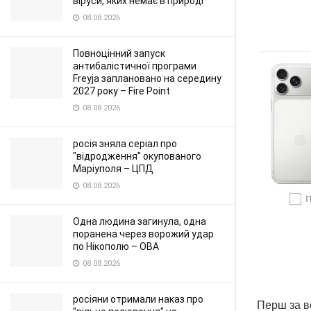
віруси, яких немає в природі
08.08.2026
Повноцінний запуск
антибалістичної програми
Freyja заплановано на середину
2027 року – Fire Point
08.08.2026
росія зняла серіал про
"відродження" окупованого
Маріуполя – ЦПД
08.08.2026
Одна людина загинула, одна
поранена через ворожий удар
по Нікополю – ОВА
08.08.2026
росіяни отримали наказ про
Перш за в