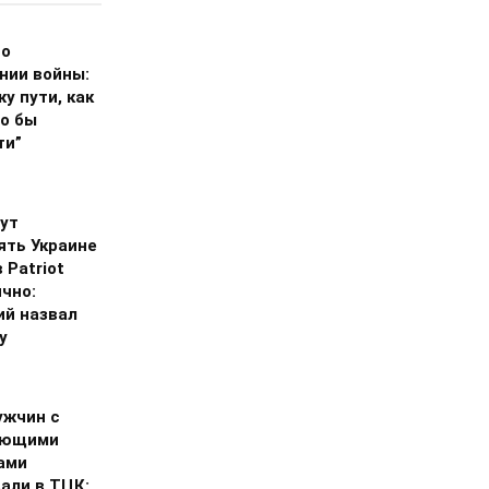
 о
нии войны:
жу пути, как
ло бы
ти”
ут
ять Украине
 Patriot
чно:
ий назвал
у
ужчин с
ующими
ами
али в ТЦК: