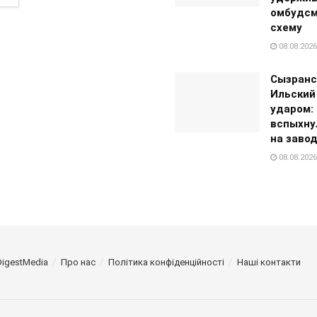
омбудсм
схему
08.08.2026
Сызранс
Ильский
ударом:
вспыхну
на заво
08.08.2026
DigestMedia
Про нас
Політика конфіденційності
Наші контакти