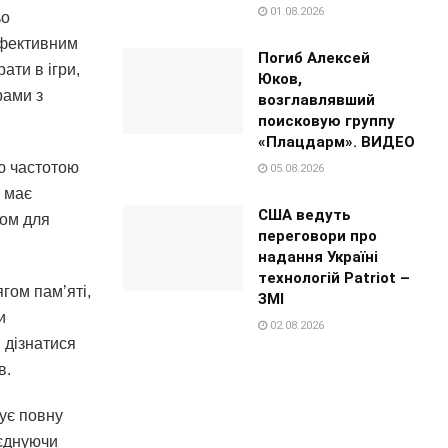
01.08.2026
ьо
ефективним
Погиб Алексей
ати в ігри,
Юков,
рами з
возглавлявший
поисковую группу
«Плацдарм». ВИДЕО
ю частотою
05.08.2026
 має
США ведуть
том для
переговори про
надання Україні
технологій Patriot –
гом пам’яті,
ЗМІ
и
02.08.2026
 дізнатися
в.
мує повну
оєднуючи