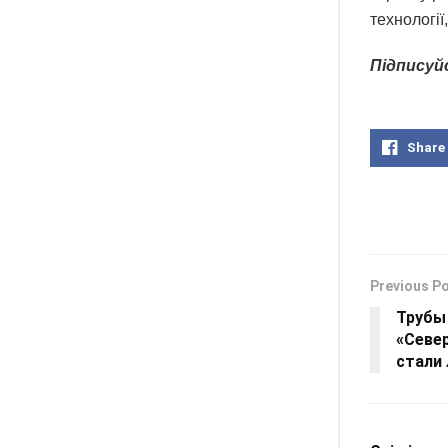
технології
Підписуй
Share
Previous P
Трубы
«Севе
стали 