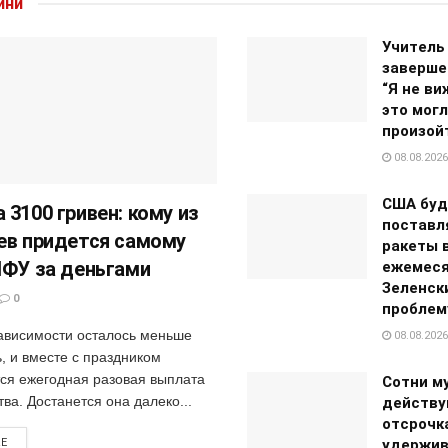
ини
Учитель
заверше
“Я не ви
это мог
произой
08.08.2026
США буд
 3100 гривен: кому из
поставл
ев придется самому
ракеты в
ПФУ за деньгами
ежемеся
Зеленск
0
проблем
ависимости осталось меньше
08.08.2026
, и вместе с праздником
ся ежегодная разовая выплата
Сотни м
тва. Достанется она далеко...
действ
отсрочк
удержив
RE