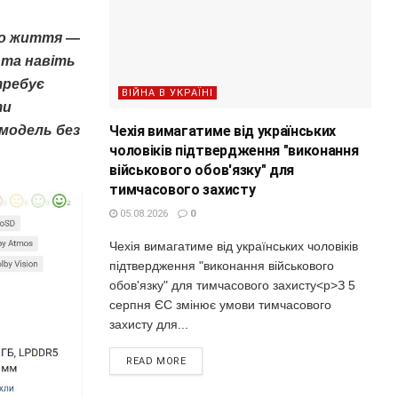
го життя —
 та навіть
требує
ВІЙНА В УКРАЇНІ
ти
Чехія вимагатиме від українських
модель без
чоловіків підтвердження "виконання
військового обов'язку" для
тимчасового захисту
05.08.2026
0
Чехія вимагатиме від українських чоловіків
підтвердження "виконання військового
обов'язку" для тимчасового захисту<p>З 5
серпня ЄС змінює умови тимчасового
захисту для...
READ MORE