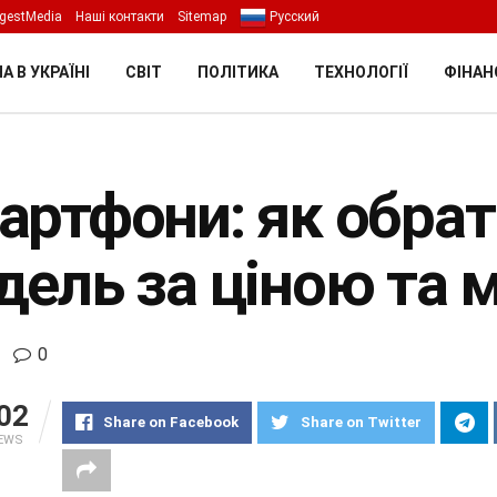
gestMedia
Наші контакти
Sitemap
Русский
А В УКРАЇНІ
СВІТ
ПОЛІТИКА
ТЕХНОЛОГІЇ
ФІНАН
артфони: як обра
дель за ціною та
0
02
Share on Facebook
Share on Twitter
IEWS