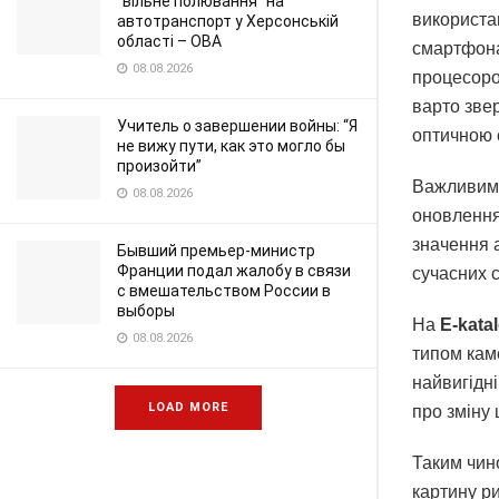
"вільне полювання" на
використа
автотранспорт у Херсонській
області – ОВА
смартфона
08.08.2026
процесоро
варто зве
Учитель о завершении войны: “Я
оптичною с
не вижу пути, как это могло бы
произойти”
Важливим 
08.08.2026
оновлення
значення 
Бывший премьер-министр
Франции подал жалобу в связи
сучасних 
с вмешательством России в
выборы
На
E-kata
08.08.2026
типом кам
найвигідні
LOAD MORE
про зміну 
Таким чин
картину р