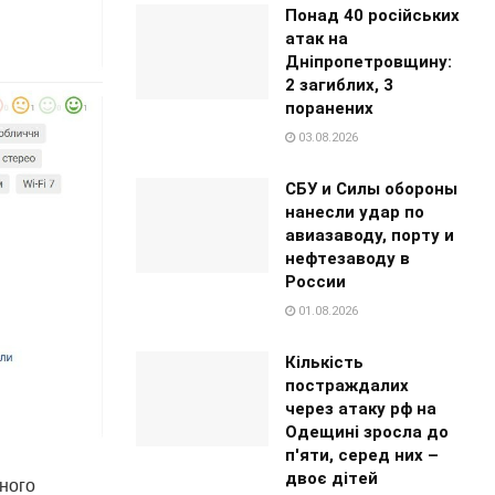
Понад 40 російських
атак на
Дніпропетровщину:
2 загиблих, 3
поранених
03.08.2026
СБУ и Силы обороны
нанесли удар по
авиазаводу, порту и
нефтезаводу в
России
01.08.2026
Кількість
постраждалих
через атаку рф на
Одещині зросла до
п'яти, серед них –
двоє дітей
ного