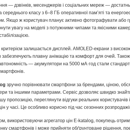
ння — дзвінків, месенджерів і соціальних мереж — достатн
 середнього класу з 6–8 ГБ оперативної пам’яті та енерго
м. Якщо ж користувач планує активно фотографувати або гр
рнути увагу на моделі з потужними чипами та якісними каме
табілізацією.
критерієм залишається дисплей. AMOLED-екрани з високо
 забезпечують плавну анімацію та комфорт для очей. Також
автономність — акумулятори на 5000 мА·год стали стандар
смартфонів.
log
зручно порівнювати смартфони за брендами, ціною, обся
ери та іншими параметрами. Сервіс дозволяє швидко знайт
шу пропозицію, переглянути відгуки реальних користувачів і
цін у часі. Це особливо корисно під час сезонних розпродажі
ом, використовуючи агрегатор цін E-katalog, покупець отри
инку смартфонів і може прийняти обґрунтоване рішення, п