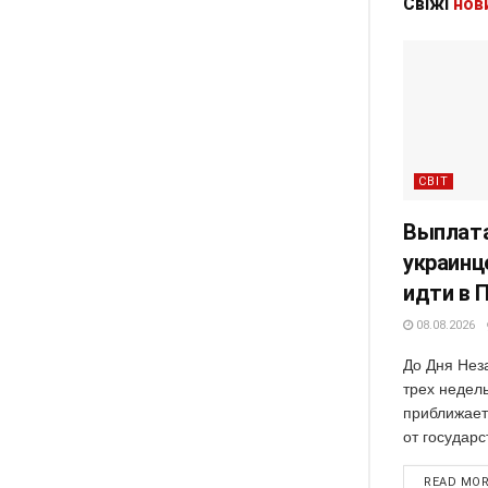
Свіжі
нов
СВІТ
Выплата
украинц
идти в 
08.08.2026
До Дня Нез
трех недель
приближает
от государс
READ MO