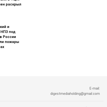
ен раскрыл
кий и
 НПЗ под
 в России
ли пожары
дах
E-mail:
digestmediaholding@gmail.com