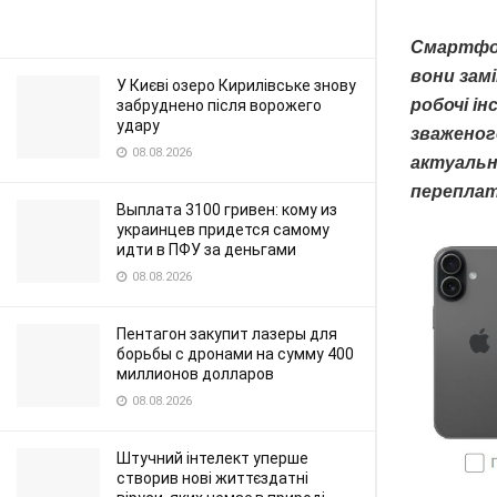
Смартфон
вони зам
У Києві озеро Кирилівське знову
робочі і
забруднено після ворожего
удару
зваженог
08.08.2026
актуальн
переплат
Выплата 3100 гривен: кому из
украинцев придется самому
идти в ПФУ за деньгами
08.08.2026
Пентагон закупит лазеры для
борьбы с дронами на сумму 400
миллионов долларов
08.08.2026
Штучний інтелект уперше
створив нові життєздатні