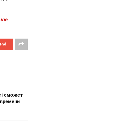
ube
end
ini сможет
 времени