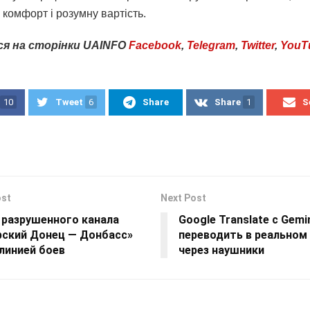
, комфорт і розумну вартість.
ся
на
сторінки
UAINFO
Facebook
,
Telegram
,
Twitter
,
YouT
10
Tweet
6
Share
Share
1
S
ost
Next Post
 разрушенного канала
Google Translate с Gem
рский Донец — Донбасс»
переводить в реальном
линией боев
через наушники