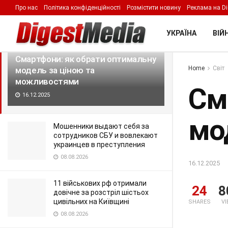
Про нас
Політика конфіденційності
Розмістити новину
Реклама на Di
LATEST
TRENDING
Filter
УКРАЇНА
ВІЙН
Смартфони: як обрати оптимальну
Home
Світ
модель за ціною та
можливостями
См
16.12.2025
мо
Мошенники выдают себя за
сотрудников СБУ и вовлекают
украинцев в преступления
08.08.2026
16.12.2025
11 військових рф отримали
24
8
довічне за розстріл шістьох
цивільних на Київщині
SHARES
V
08.08.2026