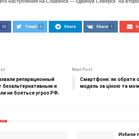
его наступления на Славянск — сдвинув Северск "на второ
10
Tweet
6
Share
Share
1
S
ost
Next Post
назвали репарационный
Смартфони: як обрати 
т безальтернативным и
модель за ціною та мо
ли не бояться угроз РФ.
ини
Избили 