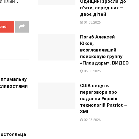
Одещині зросла до
й план".
п'яти, серед них –
двоє дітей
01.08.2026
end
Погиб Алексей
Юков,
возглавлявший
поисковую группу
«Плацдарм». ВИДЕО
05.08.2026
оптимальну
США ведуть
жливостями
переговори про
надання Україні
технологій Patriot –
ЗМІ
02.08.2026
постояльца