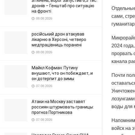
зіткнень, ворог запустив 6,5 тис.
дронів – Генштаб про ситуацію
Отдельные
на фронті
сами, стр
08.08.2026
гуманитар
російський дрон атакував
Микрорайо
лікарню в Херсоні, четверо
медпрацівниць поранені
2024 года
08.08.2026
прорвать 
канала ра
Майкл Кофман: Путину
внушают, что он побеждает, и
Почти пол
он дотерпит до зимы
оставатьс
07.08.2026
Уничтожен
лозунгами
Атаки на Москву заставят
воды для 
россиян штурмовать границы:
прогноз Портникова
07.08.2026
Напомним,
войск на 