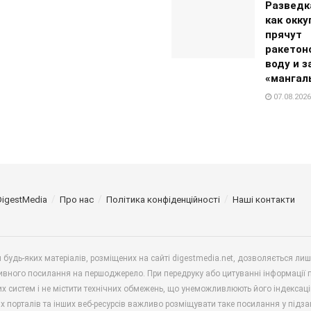
Разведк
как окк
прячут
ракетон
воду и 
«мангал
07.08.2026
DigestMedia
Про нас
Політика конфіденційності
Наші контакти
будь-яких матеріалів, розміщених на сайті digestmedia.net, дозволяється ли
ивного посилання на першоджерело. При передруку або цитуванні інформації 
х систем і не містити технічних обмежень, що унеможливлюють його індексаці
х порталів та інших веб-ресурсів важливо розміщувати таке посилання у підз