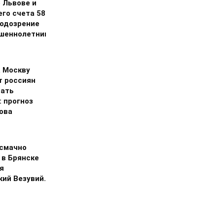
 Львове и
его счета 58
подозрение
шеннолетним
а Москву
т россиян
ать
: прогноз
ова
 смачно
 в Брянске
я
кий Везувий.