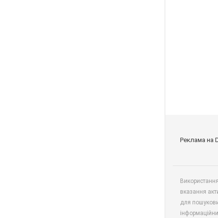
Реклама на 
Використання 
вказання акт
для пошукови
інформаційни