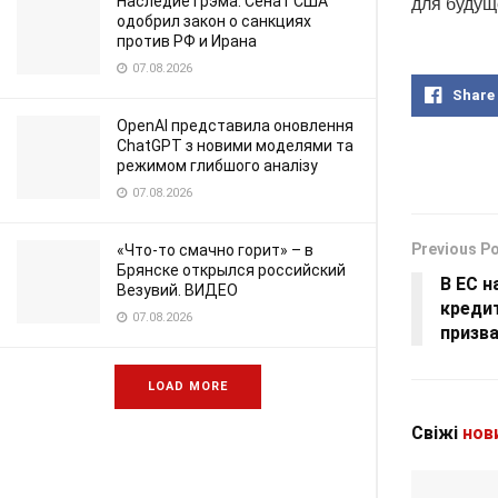
Наследие Грэма: Сенат США
для будущ
одобрил закон о санкциях
против РФ и Ирана
07.08.2026
Share
OpenAI представила оновлення
ChatGPT з новими моделями та
режимом глибшого аналізу
07.08.2026
Previous P
«Что-то смачно горит» – в
Брянске открылся российский
В ЕС 
Везувий. ВИДЕО
креди
07.08.2026
призва
LOAD MORE
Свіжі
нов