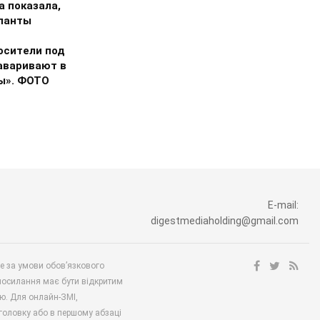
а показала,
упанты
осители под
заваривают в
ы». ФОТО
E-mail:
digestmediaholding@gmail.com
ше за умови обов’язкового
посилання має бути відкритим
ю. Для онлайн-ЗМІ,
аголовку або в першому абзаці