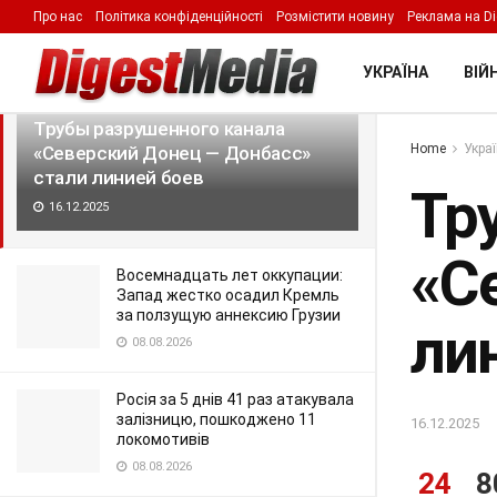
Про нас
Політика конфіденційності
Розмістити новину
Реклама на Di
LATEST
TRENDING
Filter
УКРАЇНА
ВІЙН
Трубы разрушенного канала
Home
Укра
«Северский Донец — Донбасс»
стали линией боев
Тр
16.12.2025
«С
Восемнадцать лет оккупации:
Запад жестко осадил Кремль
за ползущую аннексию Грузии
ли
08.08.2026
Росія за 5 днів 41 раз атакувала
залізницю, пошкоджено 11
16.12.2025
локомотивів
08.08.2026
24
8