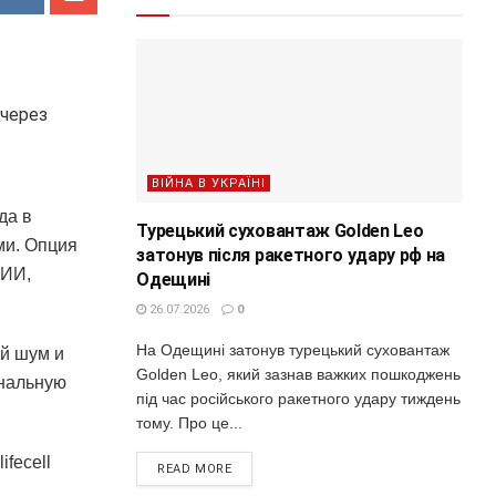
ВІЙНА В УКРАЇНІ
да в
Турецький суховантаж Golden Leo
ми. Опция
затонув після ракетного удару рф на
 ИИ,
Одещині
26.07.2026
0
На Одещині затонув турецький суховантаж
ый шум и
Golden Leo, який зазнав важких пошкоджень
ональную
під час російського ракетного удару тиждень
тому. Про це...
fecell
READ MORE