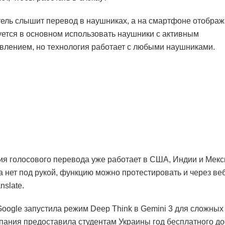
ель слышит перевод в наушниках, а на смартфоне отобража
ется в основном использовать наушники с активным
лением, но технология работает с любыми наушниками.
ия голосового перевода уже работает в США, Индии и Мекс
 нет под рукой, функцию можно протестировать и через ве
nslate.
oogle запустила режим Deep Think в Gemini 3 для сложных 
пания предоставила студентам Украины год бесплатного дос