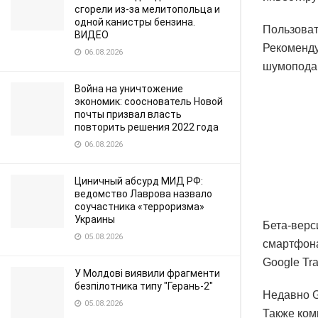
сгорели из-за мелитопольца и
одной канистры бензина.
Пользоват
ВИДЕО
Рекоменду
06.08.2026
шумоподав
Война на уничтожение
экономик: сооснователь Новой
почты призвал власть
повторить решения 2022 года
06.08.2026
Циничный абсурд МИД РФ:
ведомство Лаврова назвало
соучастника «терроризма»
Украины
Бета-верс
05.08.2026
смартфона
Google Tra
У Молдові виявили фрагменти
безпілотника типу "Герань-2"
Недавно G
05.08.2026
Также ком