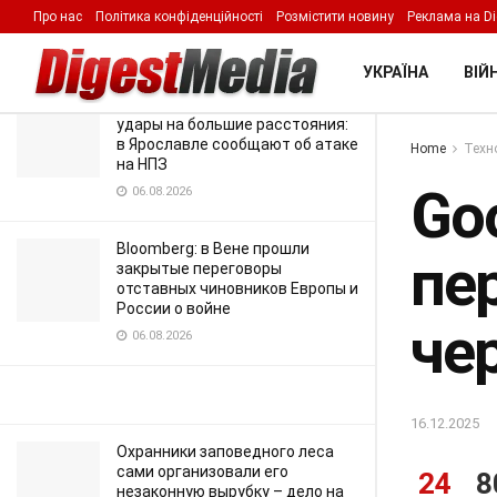
через наушники
Про нас
Політика конфіденційності
Розмістити новину
Реклама на Di
LATEST
TRENDING
Filter
16.12.2025
УКРАЇНА
ВІЙН
Украина продолжает наносить
удары на большие расстояния:
в Ярославле сообщают об атаке
Home
Техно
на НПЗ
Goo
06.08.2026
Bloomberg: в Вене прошли
пе
закрытые переговоры
отставных чиновников Европы и
России о войне
че
06.08.2026
16.12.2025
Охранники заповедного леса
сами организовали его
24
8
незаконную вырубку – дело на