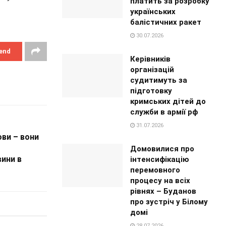
платить за розробку
українських
балістичних ракет
30.07.2026
end
Керівників
організацій
судитимуть за
підготовку
кримських дітей до
служби в армії рф
31.07.2026
ови – вони
Домовилися про
ини в
інтенсифікацію
перемовного
процесу на всіх
рівнях – Буданов
про зустріч у Білому
домі
28.07.2026