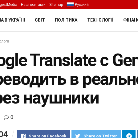
gestMedia
Наші контакти
Sitemap
Русский
А В УКРАЇНІ
СВІТ
ПОЛІТИКА
ТЕХНОЛОГІЇ
ФІНАН
логії
gle Translate с G
реводить в реаль
рез наушники
0
04
Share on Facebook
Share on Twitter