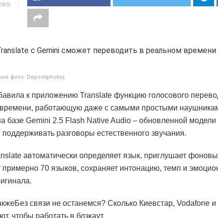
IEWS
ое фото: Depositphotos
бавила к приложению Translate функцию голосового перево
времени, работающую даже с самыми простыми наушника
на базе Gemini 2.5 Flash Native Audio – обновленной модели
 поддерживать разговоры естественного звучания.
anslate автоматически определяет язык, приглушает фонов
 примерно 70 языков, сохраняет интонацию, темп и эмоци
ригинала.
кжеБез связи не останемся? Сколько Киевстар, Vodafone и li
ют, чтобы работать в блэкаут