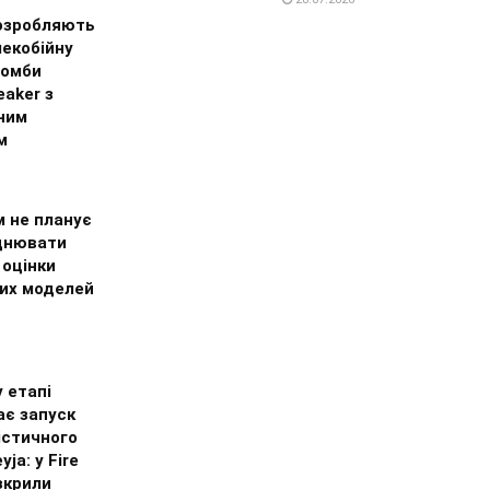
озробляють
лекобійну
бомби
aker з
ним
м
м не планує
днювати
 оцінки
их моделей
 етапі
ає запуск
істичного
ja: у Fire
зкрили