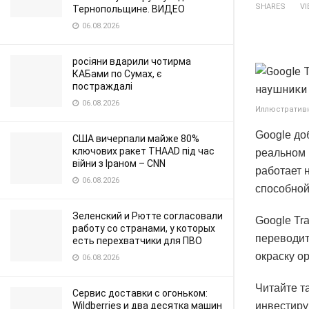
SHARES
V
Тернопольщине. ВИДЕО
06.08.2026
росіяни вдарили чотирма
КАБами по Сумах, є
постраждалі
06.08.2026
Иллюстративн
Google до
США вичерпали майже 80%
ключових ракет THAAD під час
реальном 
війни з Іраном – CNN
работает 
06.08.2026
способной
Зеленский и Рютте согласовали
Google Tr
работу со странами, у которых
переводит
есть перехватчики для ПВО
окраску о
06.08.2026
Читайте та
Сервис доставки с огоньком:
Wildberries и два десятка машин
инвестиру