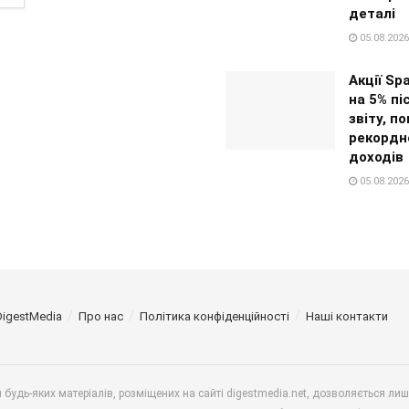
деталі
05.08.2026
Акції Sp
на 5% пі
звіту, п
рекордн
доходів
05.08.2026
DigestMedia
Про нас
Політика конфіденційності
Наші контакти
будь-яких матеріалів, розміщених на сайті digestmedia.net, дозволяється ли