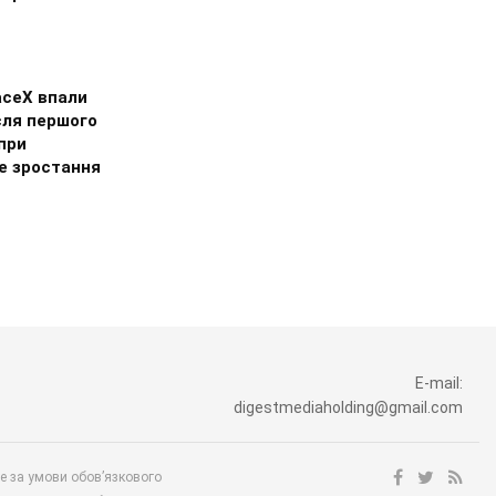
aceX впали
сля першого
опри
е зростання
E-mail:
digestmediaholding@gmail.com
ше за умови обов’язкового