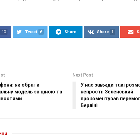
10
Tweet
6
Share
Share
1
S
ost
Next Post
фони: як обрати
У нас завжди такі розм
льну модель за ціною та
непрості: Зеленський
востями
прокоментував перемов
Берліні
ини