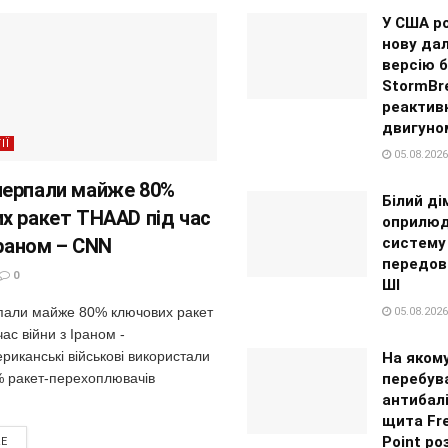
У США р
нову да
версію 
StormBre
реактив
двигуно
ІЇ
05.08.2026
ерпали майже 80%
Білий ді
х ракет THAAD під час
оприлю
Іраном – CNN
систему
передов
0
ШІ
али майже 80% ключових ракет
05.08.2026
ас війни з Іраном -
иканські військові використали
На якому
% ракет-перехоплювачів
перебув
антибал
щита Frey
Point ро
RE