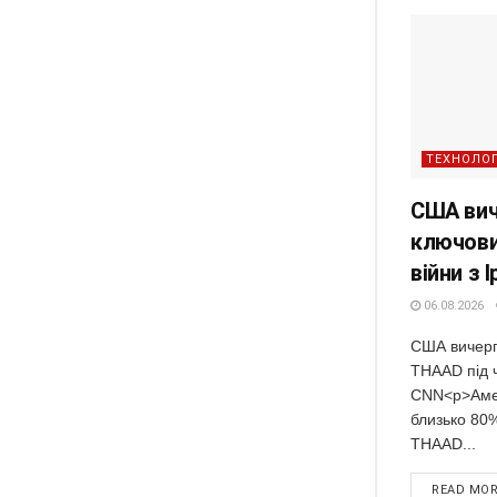
ТЕХНОЛОГ
США вич
ключови
війни з 
06.08.2026
США вичерп
THAAD під ч
CNN<p>Амер
близько 80
THAAD...
READ MO