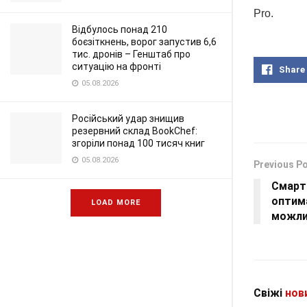
Pro.
Відбулось понад 210
боєзіткнень, ворог запустив 6,6
тис. дронів – Генштаб про
ситуацію на фронті
Share
05.08.2026
Російський удар знищив
резервний склад BookChef:
згоріли понад 100 тисяч книг
05.08.2026
Previous P
Смарт
оптима
LOAD MORE
можли
Свіжі
нов