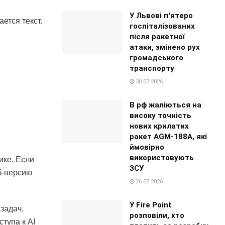
У Львові п'ятеро
ется текст.
госпіталізованих
після ракетної
атаки, змінено рух
громадського
транспорту
30.07.2026
В рф жаліються на
високу точність
нових крилатих
ракет AGM-188A, які
ймовірно
використовують
ике. Если
ЗСУ
б-версию
26.07.2026
У Fire Point
задач.
розповіли, хто
тупа к AI