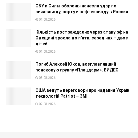
СБУ и Силы обороны нанесли удар по
авиазаводу, порту и нефтезаводу в России
01.08.2026
Кількість постраждалих через атаку рф на
Одещині зросла до п'яти, серед них – двоє
дітей
01.08.2026
Погиб Алексей Юков, возглавлявший
поисковую группу «Плацдарм». ВИДЕО
05.08.2026
США ведуть переговори про надання Україні
технологій Patriot – ЗМІ
02.08.2026