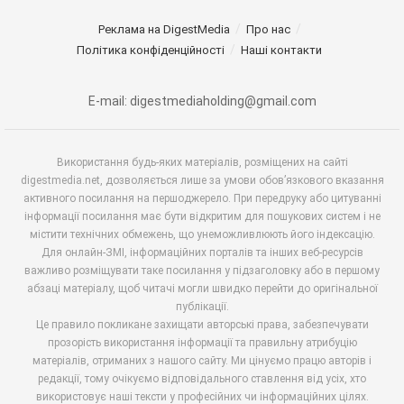
Реклама на DigestMedia
Про нас
Політика конфіденційності
Наші контакти
E-mail: digestmediaholding@gmail.com
Використання будь-яких матеріалів, розміщених на сайті
digestmedia.net, дозволяється лише за умови обов’язкового вказання
активного посилання на першоджерело. При передруку або цитуванні
інформації посилання має бути відкритим для пошукових систем і не
містити технічних обмежень, що унеможливлюють його індексацію.
Для онлайн-ЗМІ, інформаційних порталів та інших веб-ресурсів
важливо розміщувати таке посилання у підзаголовку або в першому
абзаці матеріалу, щоб читачі могли швидко перейти до оригінальної
публікації.
Це правило покликане захищати авторські права, забезпечувати
прозорість використання інформації та правильну атрибуцію
матеріалів, отриманих з нашого сайту. Ми цінуємо працю авторів і
редакції, тому очікуємо відповідального ставлення від усіх, хто
використовує наші тексти у професійних чи інформаційних цілях.