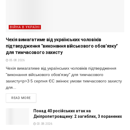
ВІЙНА В УКРАЇНІ
Чехія вимагатиме від українських чоловіків
підтвердження "виконання військового обов'язку"
для тимчасового захисту
05.08.2026
Чехія вимагатиме від українських чоловіків підтвердження
"виконання військового обов'язку" для тимчасового
захисту<p>З 5 серпня ЄС змінює умови тимчасового захисту
для...
READ MORE
Понад 40 російських атак на
Дніпропетровщину: 2 загиблих, 3 поранених
03.08.2026