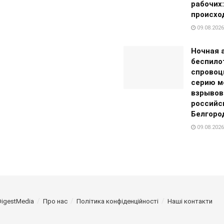
рабочих:
происхо
09.08.2026
Ночная 
беспило
спровоц
серию 
взрывов
российс
Белгоро
09.08.2026
DigestMedia
Про нас
Політика конфіденційності
Наші контакти