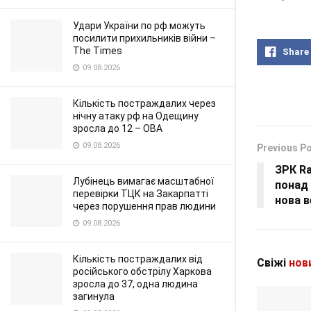
Удари України по рф можуть
посилити прихильників війни –
The Times
Share
09.08.2026
Кількість постраждалих через
нічну атаку рф на Одещину
зросла до 12 – ОВА
09.08.2026
Previous P
ЗРК Ra
Лубінець вимагає масштабної
понад 
перевірки ТЦК на Закарпатті
нова в
через порушення прав людини
09.08.2026
Кількість постраждалих від
Свіжі
нов
російського обстрілу Харкова
зросла до 37, одна людина
загинула