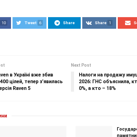
10
Tweet
6
Share
Share
1
S
ost
Next Post
ven в Україні вже збив
Налоги на продажу им
400 цілей, тепер з’явилась
2026: ГНС объяснила, к
ерсія Raven 5
0%, а кто – 18%
ини
Государ
памятни