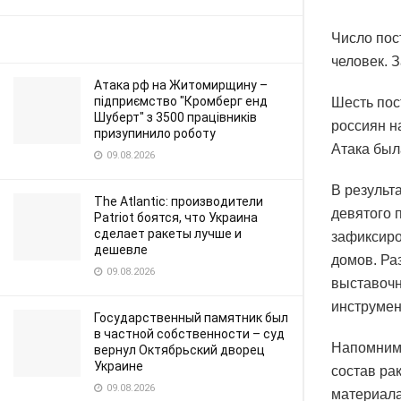
Число пос
человек. 
Атака рф на Житомирщину –
підприємство "Кромберг енд
Шесть пос
Шуберт" з 3500 працівників
россиян н
призупинило роботу
Атака был
09.08.2026
В результ
The Atlantic: производители
девятого п
Patriot боятся, что Украина
сделает ракеты лучше и
зафиксиро
дешевле
домов. Ра
09.08.2026
выставочн
инструмен
Государственный памятник был
в частной собственности – суд
Напомним,
вернул Октябрьский дворец
Украине
состав ра
09.08.2026
материала