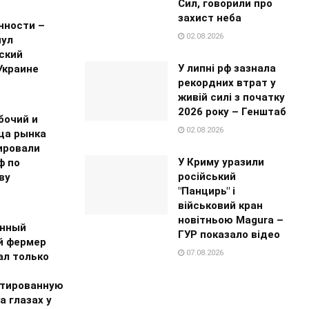
Сил, говорили про
захист неба
нности –
02.08.2026
нул
ский
У липні рф зазнала
Украине
рекордних втрат у
живій силі з початку
2026 року – Генштаб
бочий и
02.08.2026
ца рынка
ировали
У Криму уразили
ф по
російський
ву
"Панцирь" і
військовий кран
новітньою Magura –
нный
ГУР показало відео
й фермер
07.08.2026
ал только
тированную
а глазах у