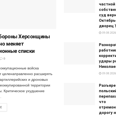
частной
собстве
суд вер
Октябрь
дворец 
09.08.2026
обороны Херсонщины
но меняет
Разнора
ионные списки
работни
коррект
0
удары р
Николае
 оккупационные войска
 целенаправленно расширять
09.08.2026
артиллерийских и дроновых
деоккупированной территории
Разъяре
польски
ы. Критическое ухудшение
перепах
.
что
отремон
RE
дорогу н