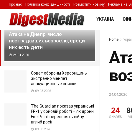
Про нас
Політика конфіденційності
Розмістити новину
Реклама на Di
LATEST
TRENDING
Filter
УКРАЇНА
ВІЙН
Атака на Днепр: число
Home
Укра
пострадавших возросло, среди
них есть дети
Ат
24.04.2026
во
Совет обороны Херсонщины
экстренно меняет
эвакуационные списки
09.08.2026
24.04.2026
The Guardian показав українські
24
8
FP-1 у бойовій роботі – як дрони
Fire Point переносять війну
SHARES
V
вглиб росії
09.08.2026