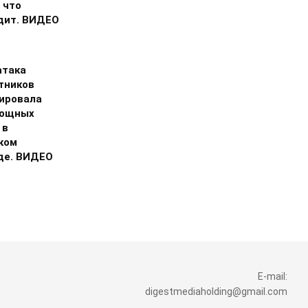
 что
дит. ВИДЕО
атака
тников
ировала
мощных
 в
ком
де. ВИДЕО
E-mail:
digestmediaholding@gmail.com