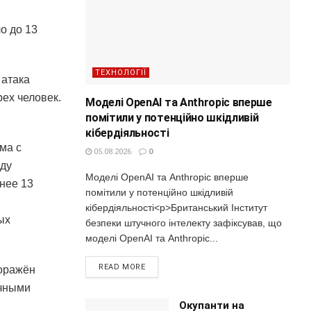
о до 13
ТЕХНОЛОГІЇ
 атака
рех человек.
Моделі OpenAI та Anthropic вперше
помітили у потенційно шкідливій
кібердіяльності
ма с
05.08.2026
0
оду
Моделі OpenAI та Anthropic вперше
нее 13
помітили у потенційно шкідливій
кібердіяльності<p>Британський Інститут
ых
безпеки штучного інтелекту зафіксував, що
моделі OpenAI та Anthropic...
READ MORE
Поражён
очными
Окупанти на