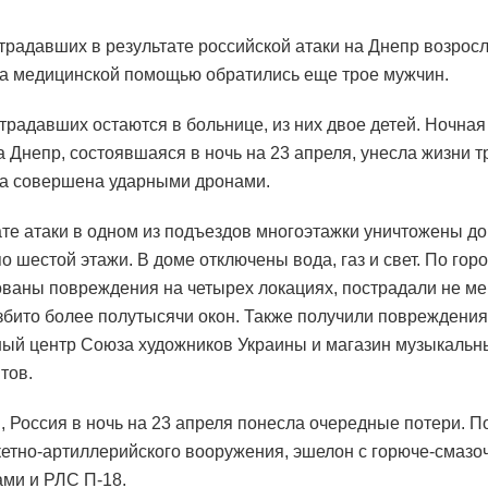
традавших в результате российской атаки на Днепр возросл
За медицинской помощью обратились еще трое мужчин.
традавших остаются в больнице, из них двое детей. Ночная
а Днепр, состоявшаяся в ночь на 23 апреля, унесла жизни т
а совершена ударными дронами.
ате атаки в одном из подъездов многоэтажки уничтожены до
о шестой этажи. В доме отключены вода, газ и свет. По гор
ваны повреждения на четырех локациях, пострадали не ме
збито более полутысячи окон. Также получили повреждения
ый центр Союза художников Украины и магазин музыкальн
тов.
 Россия в ночь на 23 апреля понесла очередные потери. 
кетно-артиллерийского вооружения, эшелон с горюче-смаз
ми и РЛС П-18.