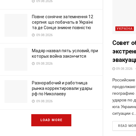
09.08.2026
Повне сонячне затемнення 12
серпня: що побачать в Україні
та де Сонце зникне повністю
УКРАЇНА
09.08.2026
Совет 
экстрен
Мадяр назвал пять условий, при
которых война закончится
эвакуац
09.08.2026
09.08.2026
Российские
Разнорабочий и работница
продолжают
рынка корректировали удары
географию 
рф по Николаеву
ударов по 
09.08.2026
юга Украин
ситуации с..
LOAD MORE
READ MO