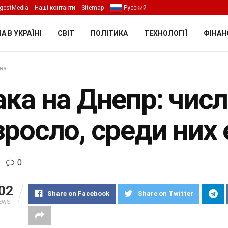
gestMedia
Наші контакти
Sitemap
Русский
А В УКРАЇНІ
СВІТ
ПОЛІТИКА
ТЕХНОЛОГІЇ
ФІНАН
їна
ака на Днепр: чис
зросло, среди них 
0
02
Share on Facebook
Share on Twitter
IEWS