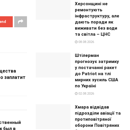
Херсонщині не
ремонтують
інфраструктуру, але
дають поради як
end
виживати без води
та світла – ЦНС
08.08.2026
Штілерман
прогнозує затримку
у постачанні ракет
ущества
до Patriot на тлі
то заплатит
мирних зусиль США
по Україні
02.08.2026
Хмара відвідав
підрозділи авіації та
протиповітряної
ственный
оборони Повітряних
к был в