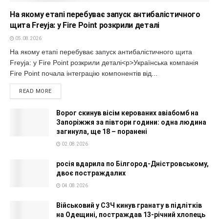
На якому етапі перебуває запуск антибалістичного
щита Freyja: у Fire Point розкрили деталі
05.08.2026
На якому етапі перебуває запуск антибалістичного щита
Freyja: у Fire Point розкрили деталі<p>Українська компанія
Fire Point почала інтеграцію компонентів від...
READ MORE
Ворог скинув вісім керованих авіабомб на
Запоріжжя за півтори години: одна людина
загинула, ще 18 – поранені
02.08.2026
росія вдарила по Білгород-Дністровському,
двоє постраждалих
04.08.2026
Військовий у СЗЧ кинув гранату в підлітків
на Одещині, постраждав 13-річний хлопець