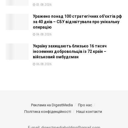
03.08.2026
Уражено понад 100 стратегічних об'єктів рф
за 40 днів – СБУ відзвітувала про унікальну
операцію
04.08.2026
Україну захищають близько 16 тисяч
іноземних добровольців із 72 країн –
військовий омбудсман
06.08.2026
Реклама на DigestMedia
Про нас
Політика конфіденційності
Наші контакти
E-mail: digestmediaholding@gmail.com