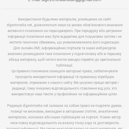
Використання будь-яких матеріалів, розміщених на сайті
digestmedia.net, дозволяється лише за умови обов’язкового вказання
активного посилання на першоджерело. При передруку або цитуванні
інформації посилання має бути відкритим для пошукових систем і не
містити технічних обмежень, що унеможливлюють його індексацію.
Для онлайн-ЗМІ, інформаційних порталів та інших веб-ресурсів
важливо розміщувати таке посилання у підзаголовку або в першому
абзаці матеріалу, щоб читачі могли швидко перейти до оригінальної
публікації.
Це правило покликане захищати авторські права, забезпечувати
прозорість використання інформації та правильну атрибуцію
матеріалів, отриманих з нашого сайту. Ми цінуємо працю авторів і
редакції, тому очікуємо відповідального ставлення від усіх, хто
використовує наші тексти у професійних чи інформаційних цілях.
Редакція digestmedia.net залишає за собою право не поділяти думки,
позиції чи висновки, викладені в авторських статтях, аналітичних
матеріалах, колонках або інших публікаціях на порталі. Кожен автор
несе повну відповідальність за власну точку зору та достовірність
поданої інформації. Ми також не відповідаємо за зміст матеріалів, які