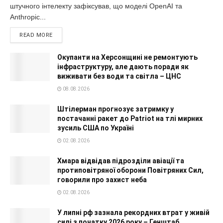
штучного інтелекту зафіксував, що моделі OpenAI та
Anthropic...
READ MORE
Окупанти на Херсонщині не ремонтують
інфраструктуру, але дають поради як
виживати без води та світла – ЦНС
08.08.2026
Штілерман прогнозує затримку у
постачанні ракет до Patriot на тлі мирних
зусиль США по Україні
02.08.2026
Хмара відвідав підрозділи авіації та
протиповітряної оборони Повітряних Сил,
говорили про захист неба
02.08.2026
У липні рф зазнала рекордних втрат у живій
силі з початку 2026 року – Генштаб