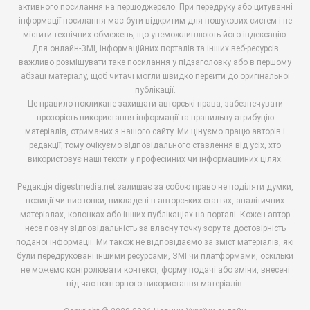
активного посилання на першоджерело. При передруку або цитуванні
інформації посилання має бути відкритим для пошукових систем і не
містити технічних обмежень, що унеможливлюють його індексацію.
Для онлайн-ЗМІ, інформаційних порталів та інших веб-ресурсів
важливо розміщувати таке посилання у підзаголовку або в першому
абзаці матеріалу, щоб читачі могли швидко перейти до оригінальної
публікації.
Це правило покликане захищати авторські права, забезпечувати
прозорість використання інформації та правильну атрибуцію
матеріалів, отриманих з нашого сайту. Ми цінуємо працю авторів і
редакції, тому очікуємо відповідального ставлення від усіх, хто
використовує наші тексти у професійних чи інформаційних цілях.
Редакція digestmedia.net залишає за собою право не поділяти думки,
позиції чи висновки, викладені в авторських статтях, аналітичних
матеріалах, колонках або інших публікаціях на порталі. Кожен автор
несе повну відповідальність за власну точку зору та достовірність
поданої інформації. Ми також не відповідаємо за зміст матеріалів, які
були передруковані іншими ресурсами, ЗМІ чи платформами, оскільки
не можемо контролювати контекст, форму подачі або зміни, внесені
під час повторного використання матеріалів.