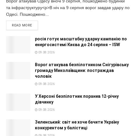
Ворог атакував Одесу вночі 9 серпня, пошкоджено будинки
та інфраструктуру<p>В ніч на 9 серпня ворог завдав удару по
Одесі. Пошкоджено...
READ MORE
росія готує масштабну ударну кампанію по
енергосистемі Києва до 24 серпня – ISW
09.08.2026
Ворог атакував безпілотником Снігурівську
громаду Миколаївщини: постраждав
чоловік
09.08.2026
У Херсоні безпілотник поранив 12-річну
дівчинку
09.08.2026
Зеленський: світ не хоче бачити Україну
конкурентом у балістиці
09.08.2026