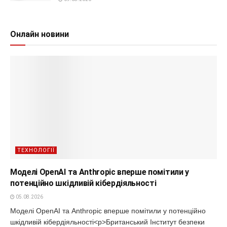
Онлайн новини
ТЕХНОЛОГІЇ
Моделі OpenAI та Anthropic вперше помітили у
потенційно шкідливій кібердіяльності
05.08.2026
Моделі OpenAI та Anthropic вперше помітили у потенційно
шкідливій кібердіяльності<p>Британський Інститут безпеки