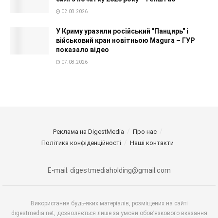
02.08.2026
У Криму уразили російський "Панцирь" і
військовий кран новітньою Magura – ГУР
показало відео
07.08.2026
Реклама на DigestMedia
Про нас
Політика конфіденційності
Наші контакти
E-mail: digestmediaholding@gmail.com
Використання будь-яких матеріалів, розміщених на сайті
digestmedia.net, дозволяється лише за умови обов’язкового вказання