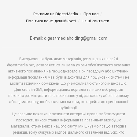
Реклама на DigestMedia
Про нас
Політика конфіденційності
Наші контакти
E-mail: digestmediaholding@gmail.com
Використання будь-яких матеріалів, розміщених на сайті
digestmedia.net, дозволяється лише за умови обов’язкового вказання
активного посилання на першоджерело. При передруку або цитуванні
інформації посилання має бути відкритим для пошукових систем і не
містити технічних обмежень, що унеможливлюють його індексацію.
Для онлайн-ЗМІ, інформаційних порталів та інших веб-ресурсів
важливо розміщувати таке посилання у підзаголовку або в першому
абзаці матеріалу, щоб читачі могли швидко перейти до оригінальної
публікації.
Це правило покликане захищати авторські права, забезпечувати
прозорість використання інформації та правильну атрибуцію
матеріалів, отриманих з нашого сайту. Ми цінуємо працю авторів і
редакції, тому очікуємо відповідального ставлення від усіх, хто