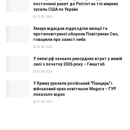
постачанні ракет до Patriot на тлі мирних
зусиль США по Україні
02.08.2026
Хмара відвідав підрозділи авіації та
протиповітряної оборони Повітряних Сил,
говорили про захист неба
02.08.2026
У липні рф зазнала рекордних втрат у живій
силі з початку 2026 року – Генштаб
02.08.2026
У Криму уразили російський "Панцирь" і
військовий кран новітньою Magura – ГУР
показало відео
07.08.2026