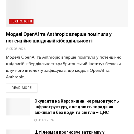
ТЕХНОЛОГІЇ
Моделі OpenAI та Anthropic вперше помітили у
потенційно шкідливій кібердіяльності
05.08.2026
Моделі OpenAI та Anthropic вперше помітили у потенційно
шкідливій кібердіяльності<p>Британський Інститут безпеки
штучного інтелекту зафіксував, що моделі OpenAI та
Anthropic...
READ MORE
Окупанти на Херсонщині не ремонтують
інфраструктуру, але дають поради як
виживати без води та світла – ЦНС
08.08.2026
Штілерман прогнозує затримку у