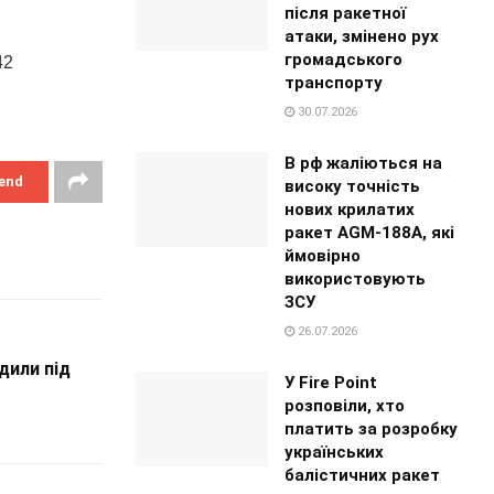
після ракетної
атаки, змінено рух
громадського
42
транспорту
30.07.2026
В рф жаліються на
end
високу точність
нових крилатих
ракет AGM-188A, які
ймовірно
використовують
ЗСУ
26.07.2026
дили під
У Fire Point
розповіли, хто
платить за розробку
українських
балістичних ракет