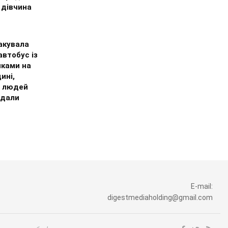
 дівчина
акувала
втобус із
иками на
ині,
 людей
дали
E-mail:
digestmediaholding@gmail.com