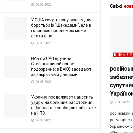
06.08.2026
Свіжі
нов
У США хочуть нову ракету для
боротьби із "Шахедами", але її
головною проблемою може
стати ціна
06.08.2026
ВІЙНА В У
НАБУ и САП вручили
Стефанишиной новое
російськ
подозрение: в ВАКС заседают
за закрытыми дверями
забезпе
06.08.2026
супутни
Україно
Украина продолжает наносить
удары на большие расстояния:
06.08.2026
в Ярославле сообщают об атаке
російський 
на НПЗ
регулярне 
06.08.2026
Україною<p
«Рассвет» в