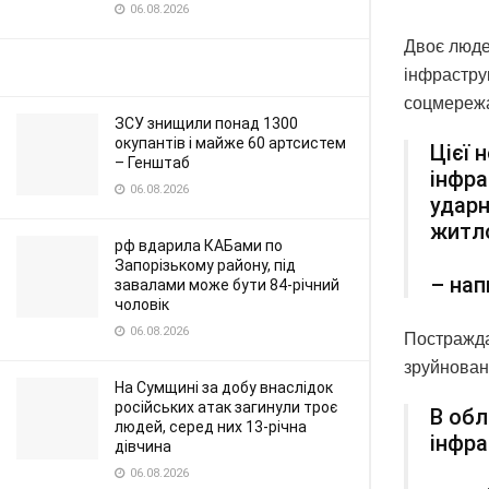
06.08.2026
Двоє люде
інфрастру
соцмережа
ЗСУ знищили понад 1300
окупантів і майже 60 артсистем
Цієї 
– Генштаб
інфра
06.08.2026
удар
житл
рф вдарила КАБами по
Запорізькому району, під
– нап
завалами може бути 84-річний
чоловік
06.08.2026
Постражда
зруйнован
На Сумщині за добу внаслідок
російських атак загинули троє
В обл
людей, серед них 13-річна
інфра
дівчина
06.08.2026