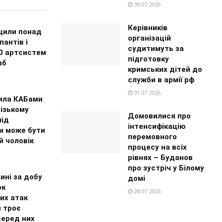
30.07.2026
Керівників
щили понад
організацій
пантів і
судитимуть за
0 артсистем
підготовку
аб
кримських дітей до
служби в армії рф
31.07.2026
ила КАБами
ізькому
Домовилися про
під
інтенсифікацію
и може бути
перемовного
й чоловік
процесу на всіх
рівнях – Буданов
про зустріч у Білому
ині за добу
домі
ок
28.07.2026
их атак
и троє
серед них