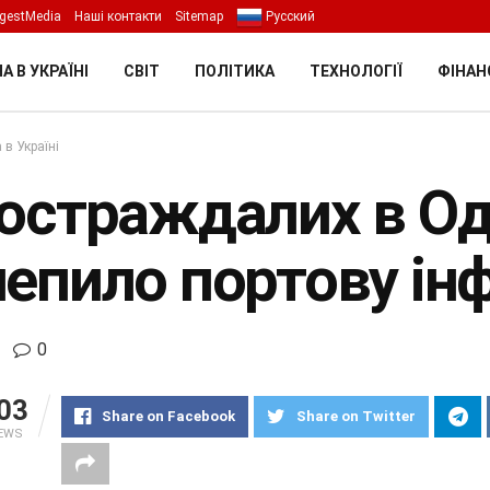
gestMedia
Наші контакти
Sitemap
Русский
А В УКРАЇНІ
СВІТ
ПОЛІТИКА
ТЕХНОЛОГІЇ
ФІНАН
 в Україні
остраждалих в Оде
чепило портову ін
0
03
Share on Facebook
Share on Twitter
IEWS