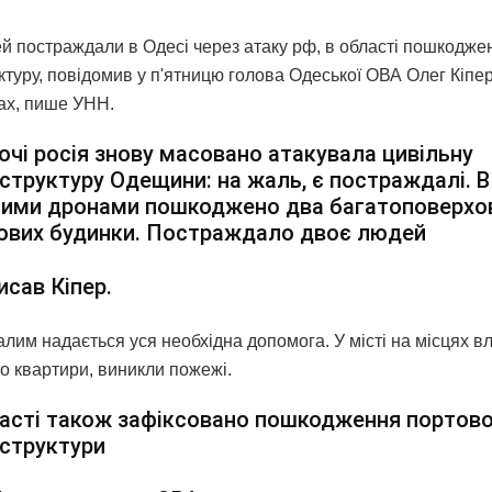
й постраждали в Одесі через атаку рф, в області пошкодже
ктуру, повідомив у п'ятницю голова Одеської ОВА Олег Кіпер
х, пише УНН.
ночі росія знову масовано атакувала цивільну
структуру Одещини: на жаль, є постраждалі. В
ними дронами пошкоджено два багатоповерхо
ових будинки. Постраждало двоє людей
исав Кіпер.
лим надається уся необхідна допомога. У місті на місцях в
о квартири, виникли пожежі.
асті також зафіксовано пошкодження портово
структури