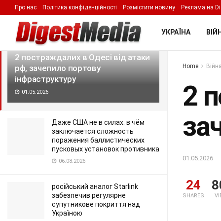
Про нас
Політика конфіденційності
Розмістити новину
Реклама на Di
LATEST
TRENDING
Filter
УКРАЇНА
ВІЙН
2 постраждалих в Одесі від атаки
Home
Війна
рф, зачепило портову
інфраструктуру
2 п
01.05.2026
за
Даже США не в силах: в чём
заключается сложность
поражения баллистических
пусковых установок противника
01.05.2026
06.08.2026
24
8
російський аналог Starlink
забезпечив регулярне
SHARES
V
супутникове покриття над
Україною