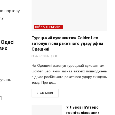
но портову
 у
ВІЙНА В УКРАЇНІ
Турецький суховантаж Golden Leo
 Одесі
затонув після ракетного удару рф на
вих
Одещині
26.07.2026
0
На Одещині затонув турецький суховантаж
Golden Leo, який зазнав важких пошкоджень
під час російського ракетного удару тиждень
лучань
тому. Про це...
READ MORE
ї
У Львові п'ятеро
госпіталізованих