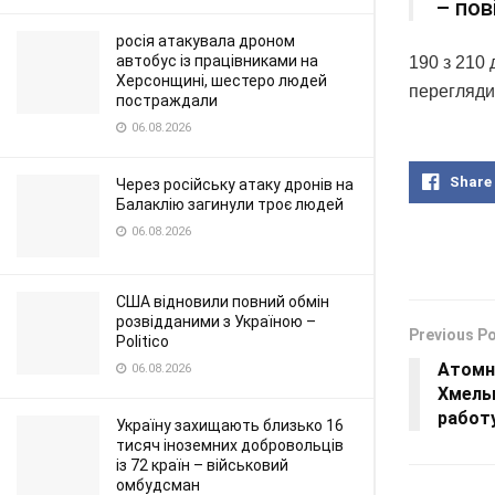
– пов
росія атакувала дроном
автобус із працівниками на
190 з 210 
Херсонщині, шестеро людей
перегляди
постраждали
06.08.2026
Share
Через російську атаку дронів на
Балаклію загинули троє людей
06.08.2026
США відновили повний обмін
розвідданими з Україною –
Previous P
Politico
Атомн
06.08.2026
Хмель
работ
Україну захищають близько 16
тисяч іноземних добровольців
із 72 країн – військовий
омбудсман