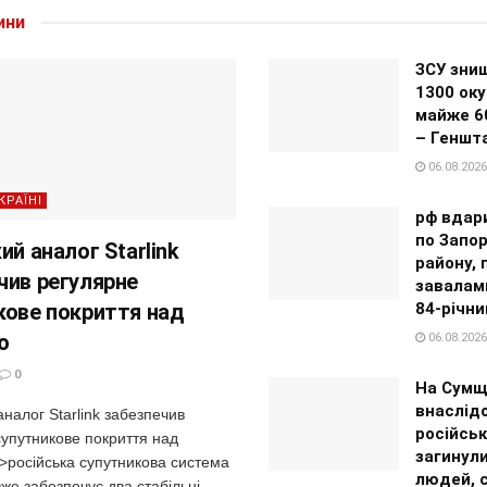
ини
ЗСУ зни
1300 оку
майже 6
– Геншт
06.08.2026
КРАЇНІ
рф вдар
по Запор
ий аналог Starlink
району, 
чив регулярне
завалам
кове покриття над
84-річни
ю
06.08.2026
0
На Сумщ
внаслід
аналог Starlink забезпечив
російськ
супутникове покриття над
загинул
>російська супутникова система
людей, 
же забезпечує два стабільні