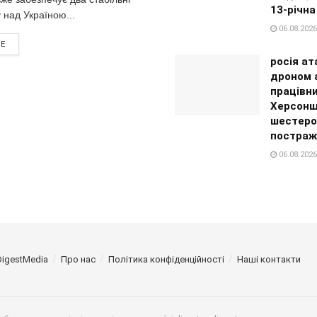
13-річна
у над Україною...
06.08.2026
RE
росія ат
дроном а
працівн
Херсонщ
шестеро
постраж
06.08.2026
DigestMedia
Про нас
Політика конфіденційності
Наші контакти