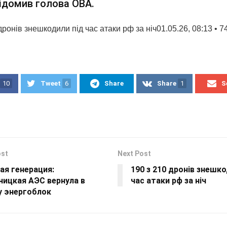
ідомив голова ОВА.
дронів знешкодили під час атаки рф за ніч01.05.26, 08:13 • 7
10
Tweet
6
Share
Share
1
S
ost
Next Post
ая генерация:
190 з 210 дронів знешко
ницкая АЭС вернула в
час атаки рф за ніч
у энергоблок