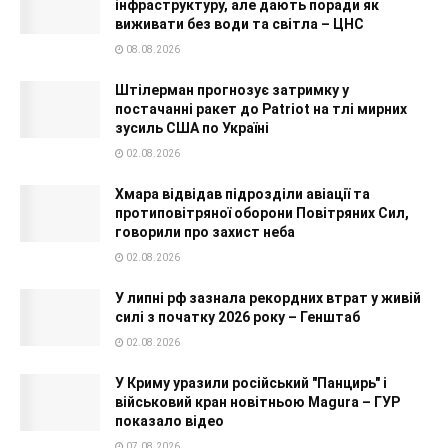
інфраструктуру, але дають поради як
виживати без води та світла – ЦНС
08.08.2026
Штілерман прогнозує затримку у
постачанні ракет до Patriot на тлі мирних
зусиль США по Україні
02.08.2026
Хмара відвідав підрозділи авіації та
протиповітряної оборони Повітряних Сил,
говорили про захист неба
02.08.2026
У липні рф зазнала рекордних втрат у живій
силі з початку 2026 року – Генштаб
02.08.2026
У Криму уразили російський "Панцирь" і
військовий кран новітньою Magura – ГУР
показало відео
07.08.2026