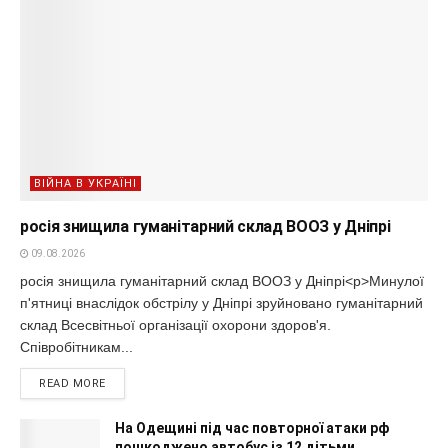
ВІЙНА В УКРАЇНІ
росія знищила гуманітарний склад ВООЗ у Дніпрі
09.08.2026
росія знищила гуманітарний склад ВООЗ у Дніпрі<p>Минулої
п'ятниці внаслідок обстрілу у Дніпрі зруйновано гуманітарний
склад Всесвітньої організації охорони здоров'я.
Співробітникам...
READ MORE
На Одещині під час повторної атаки рф
пошкоджено автобус із 12 дітьми