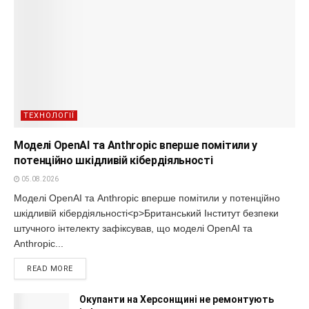
ТЕХНОЛОГІЇ
Моделі OpenAI та Anthropic вперше помітили у
потенційно шкідливій кібердіяльності
05.08.2026
Моделі OpenAI та Anthropic вперше помітили у потенційно
шкідливій кібердіяльності<p>Британський Інститут безпеки
штучного інтелекту зафіксував, що моделі OpenAI та
Anthropic...
READ MORE
Окупанти на Херсонщині не ремонтують