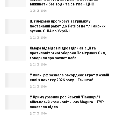
виживати без води та світла – ЦНС
08.08.2026
Штілерман прогнозує затримку у
постачанні ракет до Patriot на тлі мирних
зусиль США по Україні
02.08.2026
Хмара відвідав підрозділи авіації та
протиповітряної оборони Повітряних Сил,
говорили про захист неба
02.08.2026
У липні рф зазнала рекордних втрат у живій
силі з початку 2026 року – Генштаб
02.08.2026
У Криму уразили російський "Панцирь" і
військовий кран новітньою Magura – ГУР
показало відео
07.08.2026