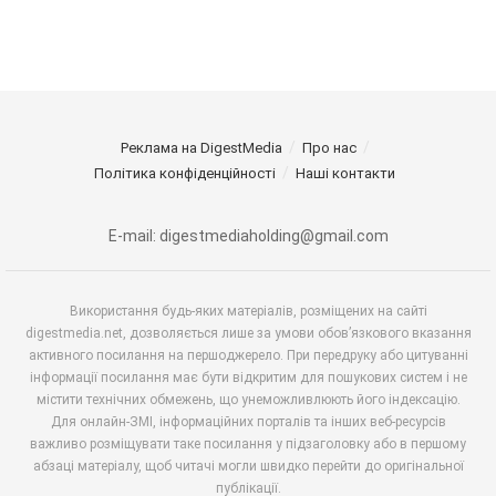
Реклама на DigestMedia
Про нас
Політика конфіденційності
Наші контакти
E-mail: digestmediaholding@gmail.com
Використання будь-яких матеріалів, розміщених на сайті
digestmedia.net, дозволяється лише за умови обов’язкового вказання
активного посилання на першоджерело. При передруку або цитуванні
інформації посилання має бути відкритим для пошукових систем і не
містити технічних обмежень, що унеможливлюють його індексацію.
Для онлайн-ЗМІ, інформаційних порталів та інших веб-ресурсів
важливо розміщувати таке посилання у підзаголовку або в першому
абзаці матеріалу, щоб читачі могли швидко перейти до оригінальної
публікації.