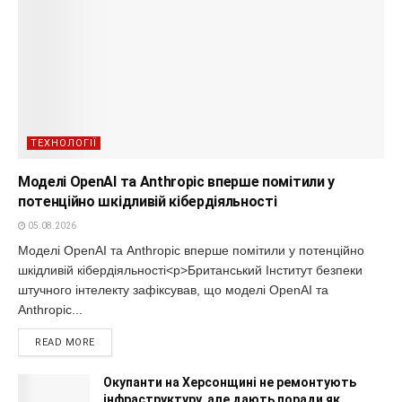
ТЕХНОЛОГІЇ
Моделі OpenAI та Anthropic вперше помітили у
потенційно шкідливій кібердіяльності
05.08.2026
Моделі OpenAI та Anthropic вперше помітили у потенційно
шкідливій кібердіяльності<p>Британський Інститут безпеки
штучного інтелекту зафіксував, що моделі OpenAI та
Anthropic...
READ MORE
Окупанти на Херсонщині не ремонтують
інфраструктуру, але дають поради як