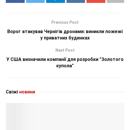
Previous Post
Ворог атакував Чернігів дронами: виникли пожежі
у приватних будинках
Next Post
У США визначили компанії для розробки "Золотого
купола"
Свіжі
новини