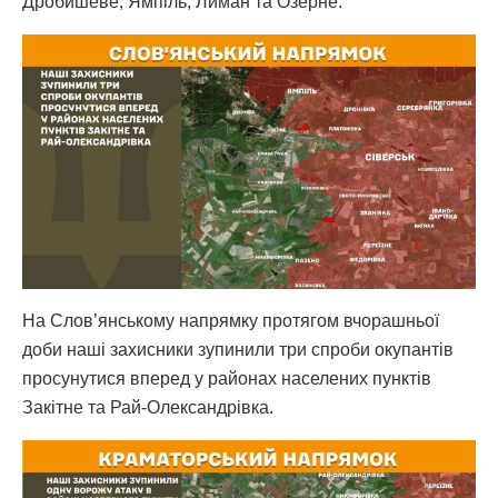
Дробишеве, Ямпіль, Лиман та Озерне.
На Слов’янському напрямку протягом вчорашньої
доби наші захисники зупинили три спроби окупантів
просунутися вперед у районах населених пунктів
Закітне та Рай-Олександрівка.