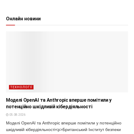
Онлайн новини
ТЕХНОЛОГІЇ
Моделі OpenAI та Anthropic вперше помітили у
потенційно шкідливій кібердіяльності
05.08.2026
Моделі OpenAI та Anthropic вперше помітили у потенційно
шкідливій кібердіяльності<p>Британський Інститут безпеки