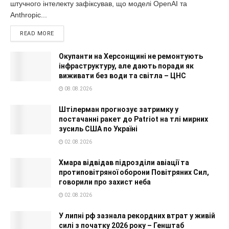
штучного інтелекту зафіксував, що моделі OpenAI та
Anthropic...
READ MORE
Окупанти на Херсонщині не ремонтують
інфраструктуру, але дають поради як
виживати без води та світла – ЦНС
08.08.2026
Штілерман прогнозує затримку у
постачанні ракет до Patriot на тлі мирних
зусиль США по Україні
02.08.2026
Хмара відвідав підрозділи авіації та
протиповітряної оборони Повітряних Сил,
говорили про захист неба
02.08.2026
У липні рф зазнала рекордних втрат у живій
силі з початку 2026 року – Генштаб