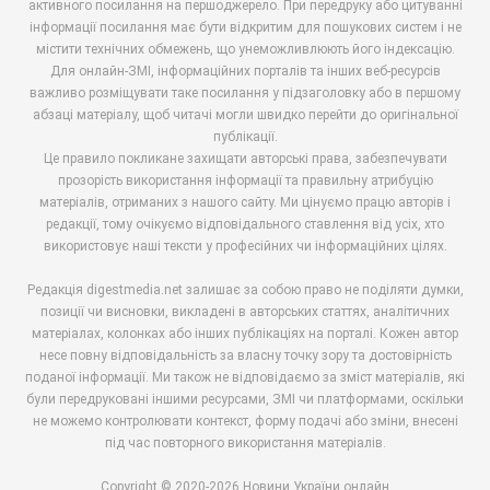
активного посилання на першоджерело. При передруку або цитуванні
інформації посилання має бути відкритим для пошукових систем і не
містити технічних обмежень, що унеможливлюють його індексацію.
Для онлайн-ЗМІ, інформаційних порталів та інших веб-ресурсів
важливо розміщувати таке посилання у підзаголовку або в першому
абзаці матеріалу, щоб читачі могли швидко перейти до оригінальної
публікації.
Це правило покликане захищати авторські права, забезпечувати
прозорість використання інформації та правильну атрибуцію
матеріалів, отриманих з нашого сайту. Ми цінуємо працю авторів і
редакції, тому очікуємо відповідального ставлення від усіх, хто
використовує наші тексти у професійних чи інформаційних цілях.
Редакція digestmedia.net залишає за собою право не поділяти думки,
позиції чи висновки, викладені в авторських статтях, аналітичних
матеріалах, колонках або інших публікаціях на порталі. Кожен автор
несе повну відповідальність за власну точку зору та достовірність
поданої інформації. Ми також не відповідаємо за зміст матеріалів, які
були передруковані іншими ресурсами, ЗМІ чи платформами, оскільки
не можемо контролювати контекст, форму подачі або зміни, внесені
під час повторного використання матеріалів.
Copyright © 2020-2026 Новини України онлайн