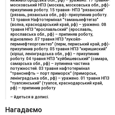
нижньогородська обл., рф) – уражено. 17 травня-
московський НПЗ (москва, московська обл., рф)-
призупинив роботу. 15 травня- НПЗ "рязанский"
(рязань, рязанська обл., рф)- призупинив роботу.
13 травня Нафтотермінал "таманьнефтегаз"
(волна, краснодарський край, рф) – уражено. 08
травня НПЗ "ярославльский" (ярославль,
ярославська обл., рф) – припиняв роботу,
відновлено .07 травня НПЗ "лукойл-
пермнефтеоргсинтез" (перм, пермський край, рф)-
призупинив роботу. 05 травня НПЗ "киришиский"
(кіріші, ленінградська обл., рф) – призупинив
роботу. 04 травня НПЗ "куйбишевський" (самара,
самарська обл., рф) – зупинена частина
потужностей. 03 травня нафтотермінал
"транснефть – порт приморск" (приморськ,
ленінградська обл., рф) – уражено. 01 травня НПЗ
"туапсинський" (туапсе, краснодарський край,
рф) – припинив роботу
– йдеться в дописі.
Нагадаємо