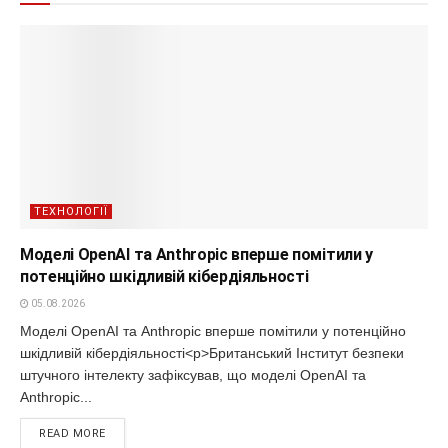
ТЕХНОЛОГІЇ
Моделі OpenAI та Anthropic вперше помітили у
потенційно шкідливій кібердіяльності
05.08.2026
Моделі OpenAI та Anthropic вперше помітили у потенційно
шкідливій кібердіяльності<p>Британський Інститут безпеки
штучного інтелекту зафіксував, що моделі OpenAI та
Anthropic...
READ MORE