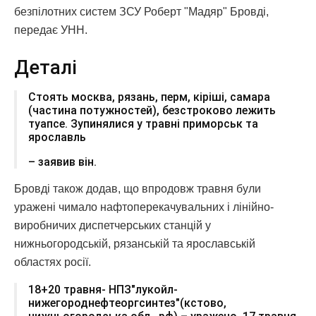
безпілотних систем ЗСУ Роберт "Мадяр" Бровді,
передає УНН.
Деталі
Стоять москва, рязань, перм, кіріші, самара
(частина потужностей), безстроково лежить
туапсе. Зупинялися у травні приморськ та
ярославль
– заявив він.
Бровді також додав, що впродовж травня були
уражені чимало нафтоперекачувальних і лінійно-
виробничих диспетчерських станцій у
нижньогородській, рязанській та ярославській
областях росії.
18+20 травня- НПЗ"лукойл-
нижегороднефтеоргсинтез"(кстово,