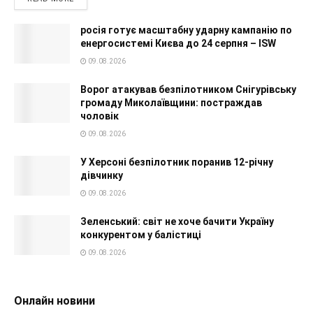
росія готує масштабну ударну кампанію по
енергосистемі Києва до 24 серпня – ISW
09.08.2026
Ворог атакував безпілотником Снігурівську
громаду Миколаївщини: постраждав
чоловік
09.08.2026
У Херсоні безпілотник поранив 12-річну
дівчинку
09.08.2026
Зеленський: світ не хоче бачити Україну
конкурентом у балістиці
09.08.2026
Онлайн новини