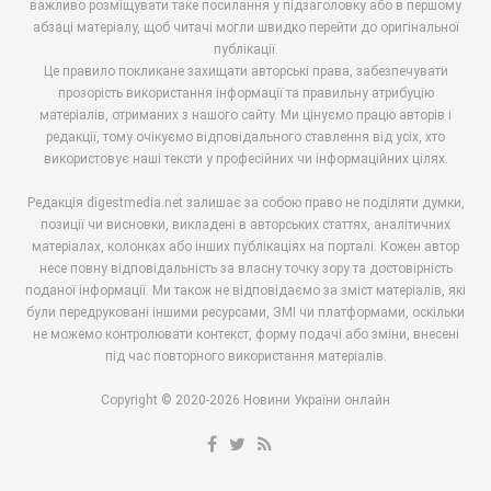
важливо розміщувати таке посилання у підзаголовку або в першому
абзаці матеріалу, щоб читачі могли швидко перейти до оригінальної
публікації.
Це правило покликане захищати авторські права, забезпечувати
прозорість використання інформації та правильну атрибуцію
матеріалів, отриманих з нашого сайту. Ми цінуємо працю авторів і
редакції, тому очікуємо відповідального ставлення від усіх, хто
використовує наші тексти у професійних чи інформаційних цілях.
Редакція digestmedia.net залишає за собою право не поділяти думки,
позиції чи висновки, викладені в авторських статтях, аналітичних
матеріалах, колонках або інших публікаціях на порталі. Кожен автор
несе повну відповідальність за власну точку зору та достовірність
поданої інформації. Ми також не відповідаємо за зміст матеріалів, які
були передруковані іншими ресурсами, ЗМІ чи платформами, оскільки
не можемо контролювати контекст, форму подачі або зміни, внесені
під час повторного використання матеріалів.
Copyright © 2020-2026 Новини України онлайн