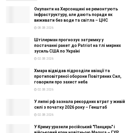
Окупанти на Херсонщині не ремонтують
інфраструктуру, але дають поради як
виживати без води та світла – ЦНС
08.08.2026
Штілерман прогнозує затримку у
постачанні ракет до Patriot на тлі мирних
зусиль США по Україні
02.08.2026
Хмара відвідав підрозділи авіації та
протиповітряної оборони Повітряних Сил,
говорили про захист неба
02.08.2026
У липні рф зазнала рекордних втрат у живій
силі з початку 2026 року – Генштаб
02.08.2026
У Криму уразили російський "Панцирь" і
військовий кран новітньою Magura – ГУР