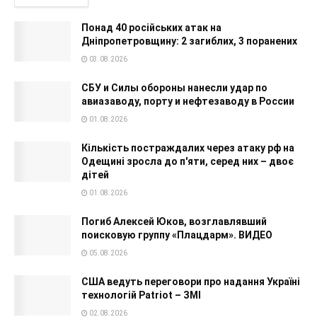
Понад 40 російських атак на
Дніпропетровщину: 2 загиблих, 3 поранених
03.08.2026
СБУ и Силы обороны нанесли удар по
авиазаводу, порту и нефтезаводу в России
01.08.2026
Кількість постраждалих через атаку рф на
Одещині зросла до п'яти, серед них – двоє
дітей
01.08.2026
Погиб Алексей Юков, возглавлявший
поисковую группу «Плацдарм». ВИДЕО
05.08.2026
США ведуть переговори про надання Україні
технологій Patriot – ЗМІ
02.08.2026