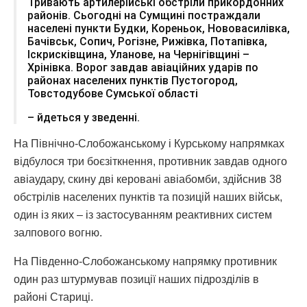
Тривають артилерійські обстріли прикордонних
районів. Сьогодні на Сумщині постраждали
населені пункти Будки, Кореньок, Нововасилівка,
Бачівськ, Сопич, Рогізне, Рижівка, Потапівка,
Іскрисківщина, Уланове, на Чернігівщині –
Хрінівка. Ворог завдав авіаційних ударів по
районах населених пунктів Пустогород,
Товстодубове Сумської області
– йдеться у зведенні.
На Північно-Слобожанському і Курському напрямках
відбулося три боєзіткнення, противник завдав одного
авіаудару, скину дві керовані авіабомби, здійснив 38
обстрілів населених пунктів та позицій наших військ,
один із яких – із застосуванням реактивних систем
залпового вогню.
На Південно-Слобожанському напрямку противник
один раз штурмував позиції наших підрозділів в
районі Стариці.