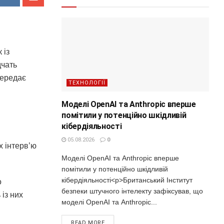
 із
дчать
передає
ТЕХНОЛОГІЇ
Моделі OpenAI та Anthropic вперше
помітили у потенційно шкідливій
кібердіяльності
05.08.2026
0
х інтерв’ю
Моделі OpenAI та Anthropic вперше
помітили у потенційно шкідливій
кібердіяльності<p>Британський Інститут
о
безпеки штучного інтелекту зафіксував, що
із них
моделі OpenAI та Anthropic...
READ MORE