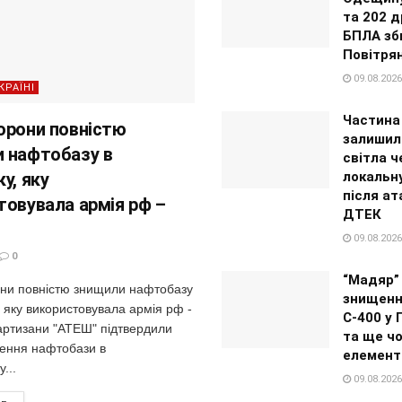
та 202 д
БПЛА зб
Повітрян
09.08.2026
КРАЇНІ
Частина
орони повністю
залишил
 нафтобазу в
світла ч
у, яку
локальн
після ат
товувала армія рф –
ДТЕК
09.08.2026
0
“Мадяр”
ни повністю знищили нафтобазу
знищенн
, яку використовувала армія рф -
С-400 у
тизани "АТЕШ" підтвердили
та ще ч
ення нафтобази в
елемент
...
09.08.2026