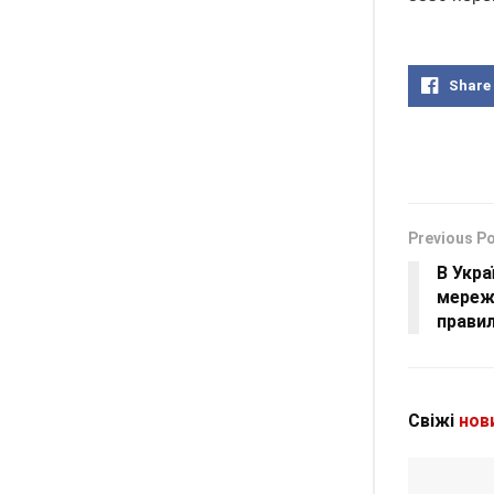
Share
Previous P
В Укра
мережі
правил
Свіжі
нов