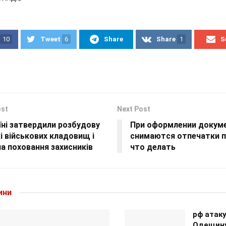
10
Tweet
6
Share
Share
1
S
ost
Next Post
їні затвердили розбудову
При оформлении докуме
 військових кладовищ і
снимаются отпечатки п
а поховання захисників
что делать
ини
рф атак
Одещину