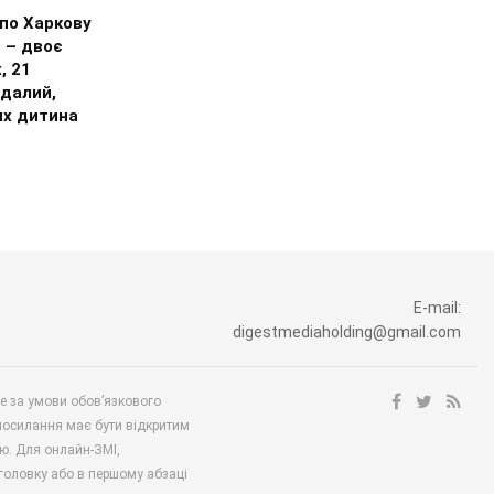
по Харкову
 – двоє
, 21
далий,
их дитина
E-mail:
digestmediaholding@gmail.com
ше за умови обов’язкового
посилання має бути відкритим
ю. Для онлайн-ЗМІ,
аголовку або в першому абзаці