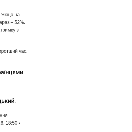
. Якщо на
зараз – 52%.
тримку з
коротший час,
раїнцями
цький.
ання
, 18:50 •