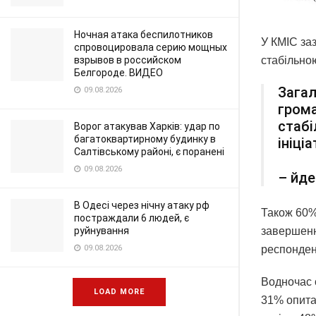
Ночная атака беспилотников
У КМІС за
спровоцировала серию мощных
взрывов в российском
стабільно
Белгороде. ВИДЕО
Загал
09.08.2026
грома
стабі
Ворог атакував Харків: удар по
багатоквартирному будинку в
ініці
Салтівському районі, є поранені
09.08.2026
– йде
В Одесі через нічну атаку рф
Також 60%
постраждали 6 людей, є
руйнування
завершенн
09.08.2026
респондент
Водночас 
LOAD MORE
31% опита