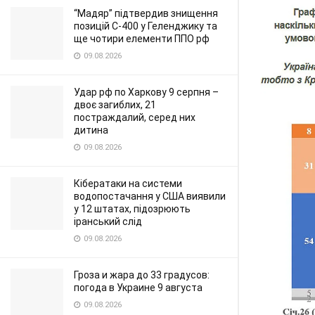
“Мадяр” підтвердив знищення
позицій С-400 у Геленджику та
ще чотири елементи ППО рф
09.08.2026
Удар рф по Харкову 9 серпня –
двоє загиблих, 21
постраждалий, серед них
дитина
09.08.2026
Кібератаки на системи
водопостачання у США виявили
у 12 штатах, підозрюють
іранський слід
09.08.2026
Гроза и жара до 33 градусов:
погода в Украине 9 августа
09.08.2026