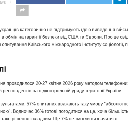
IEWS
українців категорично не підтримують ідею виведення військ
в обмін на гарантії безпеки від США та Європи. Про це сві
 опитування Київського міжнародного інституту соціології, 
лі
ня проводилося 20-27 квітня 2026 року методом телефонни
 респондентів на підконтрольній уряду території України.
результатами, 57% опитаних вважають таку умову "абсолютн
ою". Водночас 36% готові погодитися на це, хоча більшість 
 таке рішення складним. Ще 7% не змогли визначитися.