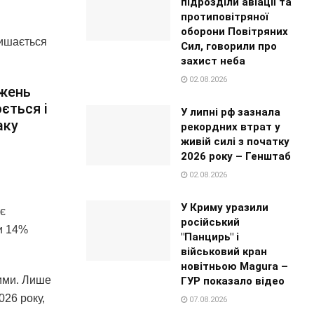
підрозділи авіації та
протиповітряної
оборони Повітряних
лишається
Сил, говорили про
захист неба
02.08.2026
ежень
ється і
У липні рф зазнала
аку
рекордних втрат у
живій силі з початку
2026 року – Генштаб
02.08.2026
У Криму уразили
є
російський
и 14%
"Панцирь" і
військовий кран
новітньою Magura –
ими. Лише
ГУР показало відео
026 року,
07.08.2026