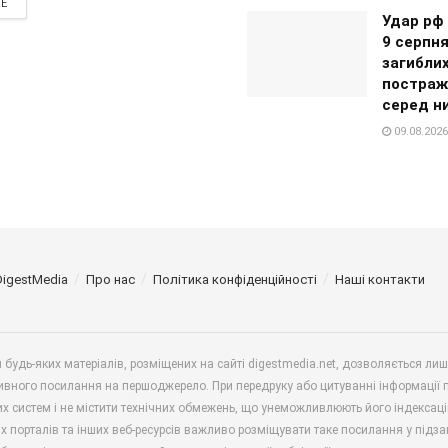
RE
Удар рф 
9 серпня
загиблих
постраж
серед н
09.08.2026
DigestMedia
Про нас
Політика конфіденційності
Наші контакти
будь-яких матеріалів, розміщених на сайті digestmedia.net, дозволяється ли
ивного посилання на першоджерело. При передруку або цитуванні інформації 
х систем і не містити технічних обмежень, що унеможливлюють його індексаці
х порталів та інших веб-ресурсів важливо розміщувати таке посилання у підз