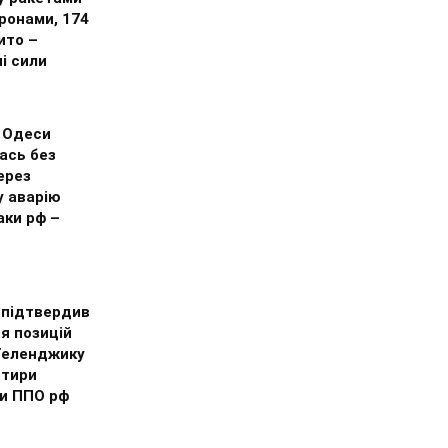
ронами, 174
ито –
і сили
 Одеси
ась без
ерез
у аварію
аки рф –
 підтвердив
я позицій
 Геленджику
отири
и ППО рф