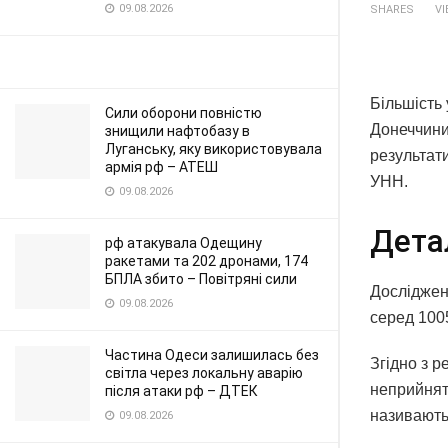
09.08.2026
SHARES
V
Більшість 
Сили оборони повністю
Донеччини 
знищили нафтобазу в
Луганську, яку використовувала
результати
армія рф – АТЕШ
УНН.
09.08.2026
Дета
рф атакувала Одещину
ракетами та 202 дронами, 174
БПЛА збито – Повітряні сили
Досліджен
09.08.2026
серед 1005
Частина Одеси залишилась без
Згідно з 
світла через локальну аварію
неприйнятн
після атаки рф – ДТЕК
називають
09.08.2026