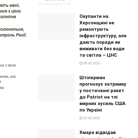
Окупанти на
Херсонщині не
ремонтують
інфраструктуру, але
дають поради як
виживати без води
та світла – ЦНС
08.08.2026
Штілерман
прогнозує затримку
у постачанні ракет
до Patriot на тлі
мирних зусиль США
по Україні
02.08.2026
Хмара відвідав