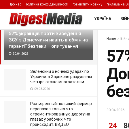
Про нас
Політика конфіденційності
Розмістити новину
Реклама на Di
LATEST
TRENDING
Filter
УКРАЇНА
ВІЙН
57% українців проти виведення
Home
Війна
ЗСУ з Донеччини навіть в обмін на
гарантії безпеки – опитування
57
30.04.2026
Дон
Зеленский о ночных ударах по
Украине: в Харькове разрушены
четыре этажа многоэтажки
бе
09.08.2026
Разъяренный польский фермер
перепахал только что
30.04.2026
отремонтированную дорогу на
глазах у рабочих: что
24
8
происходит. ВИДЕО