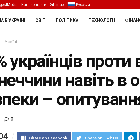
gestMedia
Наші контакти
Sitemap
Русский
А В УКРАЇНІ
СВІТ
ПОЛІТИКА
ТЕХНОЛОГІЇ
ФІНАН
 в Україні
% українців проти
еччини навіть в о
зпеки – опитуванн
0
04
Share on Facebook
Share on Twitter