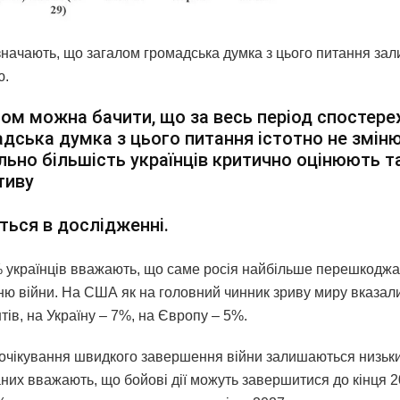
значають, що загалом громадська думка з цього питання за
ю.
ом можна бачити, що за весь період спостер
дська думка з цього питання істотно не зміню
льно більшість українців критично оцінюють т
ативу
ться в дослідженні.
 українців вважають, що саме росія найбільше перешкоджа
ю війни. На США як на головний чинник зриву миру вказал
ів, на Україну – 7%, на Європу – 5%.
очікування швидкого завершення війни залишаються низьк
них вважають, що бойові дії можуть завершитися до кінця 2