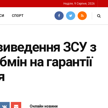
Неділя, 9 Серпня, 2026
СИ
СПОРТ
 виведення ЗСУ з
бмін на гарантії
я
Онлайн новини