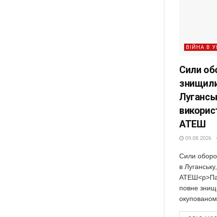
ВІЙНА В У
Сили об
знищили
Луганськ
викорис
АТЕШ
09.08.2026
Сили оборо
в Луганську
АТЕШ<p>Пар
повне знищ
окупованому