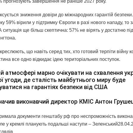
8% прогнозують завершення не раніше 2027 року.
ксується зниження довіри до міжнародних гарантій безпеки
ку 59% вірили у підтримку Європи в разі нового нападу, то 
ситуація ще більш скептична: 57% не вірять у достатню під
нгтона.
креслюють, що навіть серед тих, хто готовий терпіти війну 
тина все одно відкидає ідею територіальних поступок.
ій атмосфері марно очікувати на схвалення ук
ї угоди, де сталість майбутнього миру буде
уватися на гарантіях безпеки від США
начив виконавчий директор КМІС Антон Груше
тримала документи генштабу рф про неспроможність викон
ле у кремлі планують подальші наступи – Зеленський28.04.26
глядiв