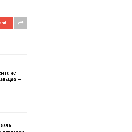
end
нта не
альцев —
увала
 ракетами