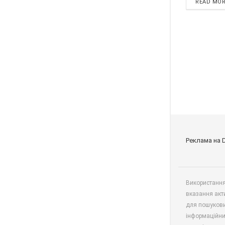
READ MO
Реклама на 
Використання 
вказання акт
для пошукови
інформаційни