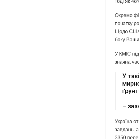
тоді як 4
Окремо фі
початку ро
Щодо США 
боку Ваши
У КМІС під
значна час
У так
мирно
ґрунт
– заз
Україна о
завдань, а
3350 пере