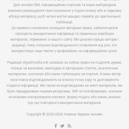
Для онлайн-ЗМІ, інформаційних порталів та інших веб-ресурсів
важливо розміщувати таке посилання у підзаголовку або в першому
абзаці матеріалу, щоб читачі могли швидко перейти до оригінальної
публікації.
Це правило покликане захищати авторські права, забезпечувати
прозорість використання інформації та правильну атрибуцію
матеріалів, отриманих з нашого сайту. Ми цінуємо працю авторів і
редакції, тому очікуємо відповідального ставлення від усіх, хто
використовує наші тексти у професійних чи інформаційних цілях.
Редакція digestmedia.net залишає за собою право не поділяти думки,
позиції чи висновки, викладені в авторських статтях, аналітичних
матеріалах, колонках або інших публікаціях на порталі. Кожен автор
несе повну відповідальність за власну точку зору та достовірність
поданої інформації. Ми також не відповідаємо за зміст матеріалів, які
були передруковані іншими ресурсами, ЗМІ чи платформами, оскільки
не можемо контролювати контекст, форму подачі або зміни, внесені
під час повторного використання матеріалів.
Copyright © 2020-2026 Новини України онлайн