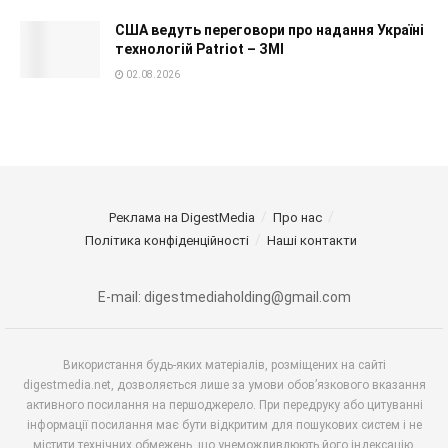
США ведуть переговори про надання Україні
технологій Patriot – ЗМІ
02.08.2026
Реклама на DigestMedia
Про нас
Політика конфіденційності
Наші контакти
E-mail: digestmediaholding@gmail.com
Використання будь-яких матеріалів, розміщених на сайті
digestmedia.net, дозволяється лише за умови обов’язкового вказання
активного посилання на першоджерело. При передруку або цитуванні
інформації посилання має бути відкритим для пошукових систем і не
містити технічних обмежень, що унеможливлюють його індексацію.