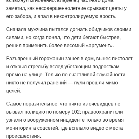
вспыхнул мгновенно: владелец частного дома
заметил, как несовершеннолетние срывают цветы у
его забора, и впал в неконтролируемую ярость.
Сначала мужчина пытался догнать обидчиков своими
силами, но когда понял, что дети бегают быстрее,
решил применить более весомый «аргумент».
Разъяренный горожанин зашел в дом, вынес пистолет
и открыл стрельбу вслед убегающим подросткам
прямо на улице. Только по счастливой случайности
никто не получил ранений — пули прошли мимо
целей.
Самое поразительное, что никто из очевидцев не
вызвал полицию по номеру 102; правоохранители
узнали о вооруженном инциденте только во время
мониторинга соцсетей, где всплыло видео с места
происшествия.