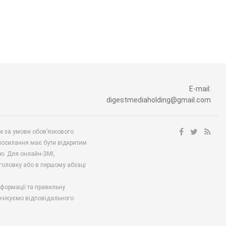
и
E-mail:
digestmediaholding@gmail.com
ше за умови обов’язкового
посилання має бути відкритим
ю. Для онлайн-ЗМІ,
аголовку або в першому абзаці
нформації та правильну
 очікуємо відповідального