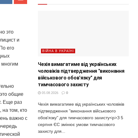
но это
лицист и
По его
ВІЙНА В УКРАЇНІ
дных
Чехія вимагатиме від українських
и многим
чоловіків підтвердження "виконання
військового обов'язку" для
тимчасового захисту
тельно
05.08.2026
0
 это общие
. Еще раз
Чехія вимагатиме від українських чоловіків
на том, кто
підтвердження "виконання військового
обов'язку" для тимчасового захисту<p>З 5
ень важно с
серпня ЄС змінює умови тимчасового
очередь
захисту для...
итической