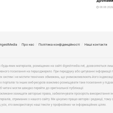
дронам
08.08.2026
DigestMedia
Про нас
Політика конфіденційності
Наші контакти
будь-яких матеріалів, розміщених на сайті digestmedia.net, дозволяється ли
ивного посилання на першоджерело. При передруку або цитуванні інформації 
х систем і не містити технічних обмежень, що унеможливлюють його індексаці
х порталів та інших веб-ресурсів важливо розміщувати таке посилання у підз
б читачі могли швидко перейти до оригінальної публікації.
окликане захищати авторські права, забезпечувати прозорість використання і
еріалів, отриманих з нашого сайту. Ми цінуємо працю авторів і редакції, тому
 усіх, хто використовує наші тексти у професійних чи інформаційних цілях.