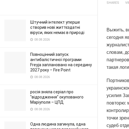
SHARES
V
Штучний інтелект уперше
створив нові життєздатні
Выжить, в
віруси, яких немає в природі
сегодня я
08.08.2026
журналист
словам, д
Повноцінний запуск
антибалістичної програми
партнеров
Freyja заплановано на середину
такая лог
2027 року – Fire Point
08.08.2026
Портников
украинско
росія зняла серіал про
усилия За
"відродження" окупованого
Маріуполя – ЦПД
повторю: 
08.08.2026
контролир
точки зре
Одна людина загинула, одна
судеб отд