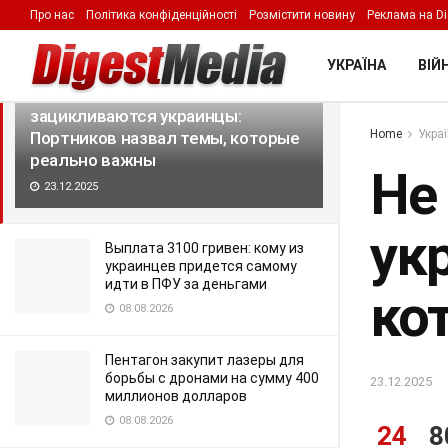
Про нас
Політика конфіденційності
Розмістити новину
Реклама на Di
LATEST
TRENDING
Filter
УКРАЇНА
ВІЙН
Не на тех вопросах
зацикливаются украинцы:
Home
Укра
Портников назвал темы, которые
реально важны
Не
23.12.2025
ук
Выплата 3100 гривен: кому из
украинцев придется самому
идти в ПФУ за деньгами
ко
08.08.2026
Пентагон закупит лазеры для
борьбы с дронами на сумму 400
23.12.2025
миллионов долларов
08.08.2026
24
8