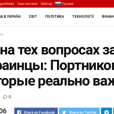
gestMedia
Наші контакти
Sitemap
Русский
А В УКРАЇНІ
СВІТ
ПОЛІТИКА
ТЕХНОЛОГІЇ
ФІНАН
їна
 на тех вопросах 
раинцы: Портнико
торые реально в
0
06
Share on Facebook
Share on Twitter