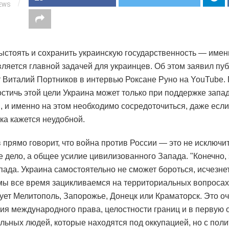
IEWS
ыстоять и сохранить украинскую государственность — имен
вляется главной задачей для украинцев. Об этом заявил пуб
 Виталий Портников в интервью Роксане Руно на YouTube. 
остичь этой цели Украина может только при поддержке запа
, и именно на этом необходимо сосредоточиться, даже есл
ика кажется неудобной.
 прямо говорит, что война против России — это не исключи
е дело, а общее усилие цивилизованного Запада. "Конечно,
пада. Украина самостоятельно не сможет бороться, исчезнет
мы все время зацикливаемся на территориальных вопросах, 
ует Мелитополь, Запорожье, Донецк или Краматорск. Это оч
ния международного права, целостности границ и в первую 
ельных людей, которые находятся под оккупацией, но с пол