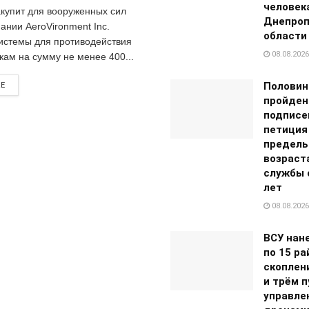
человек
акупит для вооруженных сил
Днепроп
ании AeroVironment Inc.
области
истемы для противодействия
08.08.2026
кам на сумму не менее 400...
Половин
RE
пройден
подписе
петиция
предель
возраст
службы с
лет
08.08.2026
ВСУ нан
по 15 р
скоплен
и трём 
управле