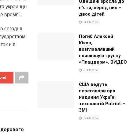
Одещині зросла до
то украинцы
п'яти, серед них –
двоє дітей
е время".
01.08.2026
на сегодня
Погиб Алексей
осударством
Юков,
так и в
возглавлявший
поисковую группу
«Плацдарм». ВИДЕО
05.08.2026
end
США ведуть
переговори про
надання Україні
технологій Patriot –
ЗМІ
02.08.2026
 здорового