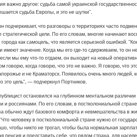
ния важно другое: судьба самой украинской государственнос
ешается судьба Европы, и это не шутки".
он подчеркивает, что разговоры о территориях часто подме
 стратегической цели. По его словам, многие начинают во
 города как самоцель, что является серьезной ошибкой. "Ко
и имеют значение. Когда мы его где-то сдерживаем, то он н
 если мы ему что-то отдаем, он выходит на новый оператив
ом говорю, когда говорю, что это не важно. Я говорю, что это
апорожье и не Краматорск. Появилось очень много людей, 
то это цель", — подчеркнул Портников.
публицист остановился на глубинном ментальном различии
и и россиянами. По его словам, в постколониальной стране
ва обычно ждут базового комфорта и невмешательства в жи
 "Что человеку в постколониальной стране нужно от госуда
шо, чтобы никто не трогал, чтобы была нормальная зарплат
я пенсия и представить себе, что рядом страна, для насел