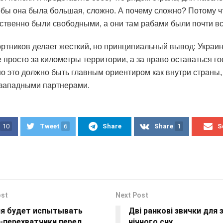
обы она была большая, сложно. А почему сложно? Потому ч
твенно были свободными, а они там рабами были почти вс
ортников делает жесткий, но принципиальный вывод: Украи
е просто за километры территории, а за право оставаться г
о это должно быть главным ориентиром как внутри страны, 
 западными партнерами.
10
Tweet
6
Share
Share
1
S
ost
Next Post
я будет испытывать
Дві ранкові звички для
-перехватчики перед
нічного сну