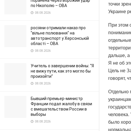
поранена через ворожий удар
точки зре
по Нікополю – ОВА
Украине р
08.08.2026
При этом 
росіяни отримали наказ про
понимание
"вільне полювання" на
автотранспорт у Херсонській
отдельные
області – ОВА
территори
08.08.2026
дальше, а
Я не об эт
Учитель о завершении войны: “Я
Цель не З
не вижу пути, как это могло бы
произойти”
говорят, ч
08.08.2026
Отдельно 
Бывший премьер-министр
украинцам
Франции подал жалобу в связи
государст
с вмешательством России в
выборы
человека.
08.08.2026
было хоро
нормальна