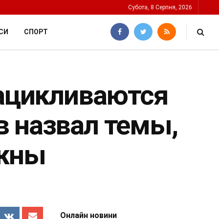
Субота, 8 Серпня, 2026
СИ
СПОРТ
зацикливаются
в назвал темы,
ажны
Онлайн новини