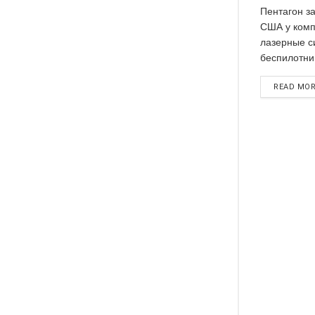
Пентагон з
США у комп
лазерные с
беспилотни
READ MO