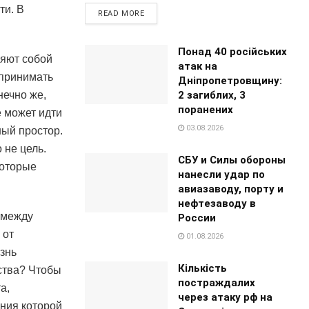
ти. В
READ MORE
Понад 40 російських
няют собой
атак на
спринимать
Дніпропетровщину:
2 загиблих, 3
нечно же,
поранених
е может идти
03.08.2026
ный простор.
 не цель.
СБУ и Силы обороны
которые
нанесли удар по
авиазаводу, порту и
нефтезаводу в
 между
России
 от
01.08.2026
знь
Кількість
рства? Чтобы
постраждалих
а,
через атаку рф на
ения которой