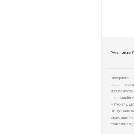
Реклама на 
Використання 
вказання акт
для пошукови
інформаційни
матеріалу, що
Це правило п
атрибуцію мат
ставлення від