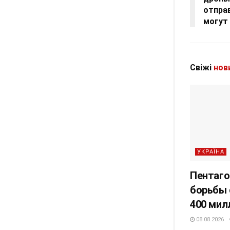
отправ
могут
Свіжі
нов
УКРАЇНА
Пентаго
борьбы 
400 мил
08.08.2026