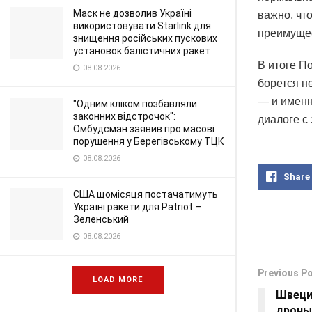
Маск не дозволив Україні
важно, чт
використовувати Starlink для
преимущес
знищення російських пускових
установок балістичних ракет
В итоге П
08.08.2026
борется н
— и именн
"Одним кліком позбавляли
законних відстрочок":
диалоге с
Омбудсман заявив про масові
порушення у Берегівському ТЦК
08.08.2026
Share
США щомісяця постачатимуть
Україні ракети для Patriot –
Зеленський
08.08.2026
Previous P
LOAD MORE
Швеци
дроны