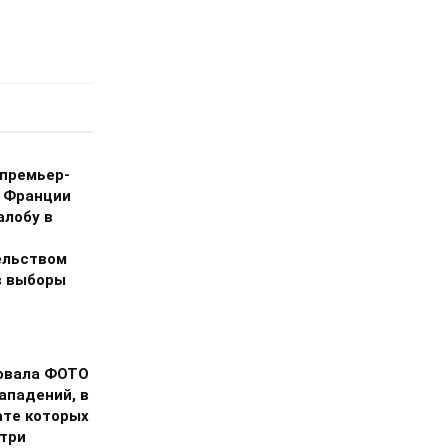
премьер-
 Франции
алобу в
ельством
в выборы
овала ФОТО
ападений, в
ате которых
 три