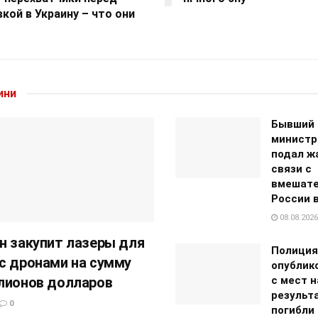
кой в Украину – что они
ини
Бывший 
министр
подал ж
связи с
вмешат
России 
08.08.2026
н закупит лазеры для
Полиция
с дронами на сумму
опублик
лионов долларов
с мест н
результ
0
погибли