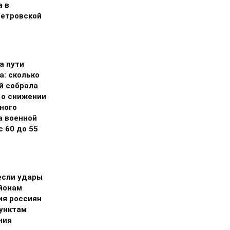
а в
етровской
а пути
а: сколько
й собрала
 о снижении
ного
а военной
 60 до 55
если удары
айонам
ия россиян
пунктам
ния