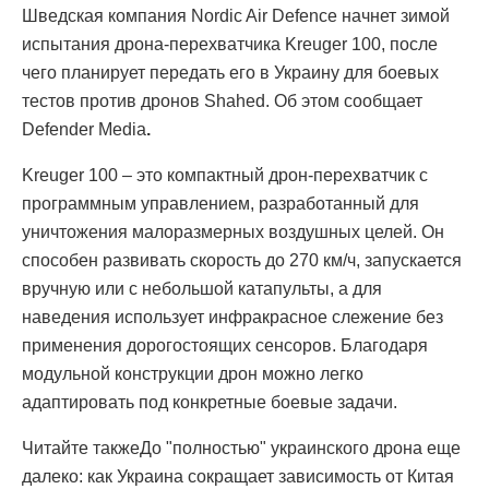
Шведская компания Nordic Air Defence начнет зимой
испытания дрона-перехватчика Kreuger 100, после
чего планирует передать его в Украину для боевых
тестов против дронов Shahed. Об этом сообщает
Defender Media
.
Kreuger 100 – это компактный дрон-перехватчик с
программным управлением, разработанный для
уничтожения малоразмерных воздушных целей. Он
способен развивать скорость до 270 км/ч, запускается
вручную или с небольшой катапульты, а для
наведения использует инфракрасное слежение без
применения дорогостоящих сенсоров. Благодаря
модульной конструкции дрон можно легко
адаптировать под конкретные боевые задачи.
Читайте такжеДо "полностью" украинского дрона еще
далеко: как Украина сокращает зависимость от Китая