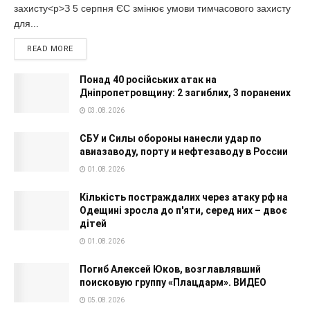
захисту<p>З 5 серпня ЄС змінює умови тимчасового захисту
для...
READ MORE
Понад 40 російських атак на
Дніпропетровщину: 2 загиблих, 3 поранених
03.08.2026
СБУ и Силы обороны нанесли удар по
авиазаводу, порту и нефтезаводу в России
01.08.2026
Кількість постраждалих через атаку рф на
Одещині зросла до п'яти, серед них – двоє
дітей
01.08.2026
Погиб Алексей Юков, возглавлявший
поисковую группу «Плацдарм». ВИДЕО
05.08.2026