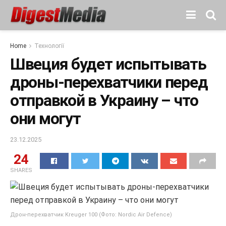
Home
Технології
Швеция будет испытывать
дроны-перехватчики перед
отправкой в Украину – что
они могут
23.12.2025
24
SHARES
Дрон-перехватчик Kreuger 100 (Фото: Nordic Air Defence)