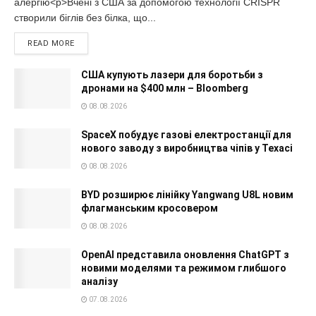
алергію<p>Вчені з США за допомогою технології CRISPR
створили біглів без білка, що...
READ MORE
США купують лазери для боротьби з
дронами на $400 млн – Bloomberg
08.08.2026
SpaceX побудує газові електростанції для
нового заводу з виробництва чіпів у Техасі
08.08.2026
BYD розширює лінійку Yangwang U8L новим
флагманським кросовером
08.08.2026
OpenAI представила оновлення ChatGPT з
новими моделями та режимом глибшого
аналізу
07.08.2026