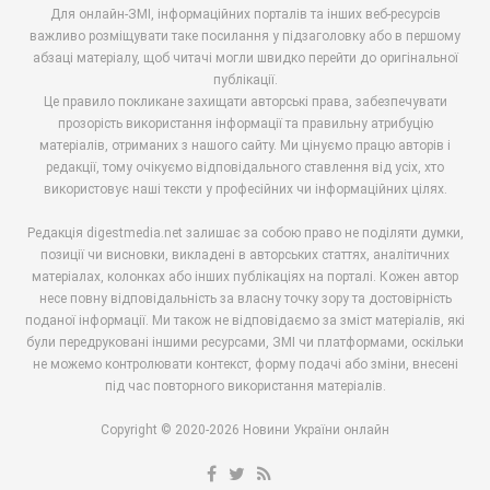
Для онлайн-ЗМІ, інформаційних порталів та інших веб-ресурсів
важливо розміщувати таке посилання у підзаголовку або в першому
абзаці матеріалу, щоб читачі могли швидко перейти до оригінальної
публікації.
Це правило покликане захищати авторські права, забезпечувати
прозорість використання інформації та правильну атрибуцію
матеріалів, отриманих з нашого сайту. Ми цінуємо працю авторів і
редакції, тому очікуємо відповідального ставлення від усіх, хто
використовує наші тексти у професійних чи інформаційних цілях.
Редакція digestmedia.net залишає за собою право не поділяти думки,
позиції чи висновки, викладені в авторських статтях, аналітичних
матеріалах, колонках або інших публікаціях на порталі. Кожен автор
несе повну відповідальність за власну точку зору та достовірність
поданої інформації. Ми також не відповідаємо за зміст матеріалів, які
були передруковані іншими ресурсами, ЗМІ чи платформами, оскільки
не можемо контролювати контекст, форму подачі або зміни, внесені
під час повторного використання матеріалів.
Copyright © 2020-2026 Новини України онлайн