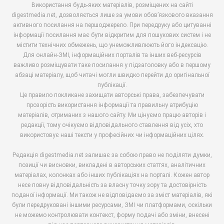
Використання будь-яких матеріалів, розміщених на сайті
digestmedia.net, дозволяється лише за умови обов’язкового вказання
активного посилання на першоджерело. При передруку або цитуванні
інформації посилання має бути відкритим для пошукових систем і не
містити технічних обмежень, що унеможливлюють його індексацію.
Для онлайн-ЗМІ, інформаційних порталів та інших веб-ресурсів
важливо розміщувати таке посилання у підзаголовку або в першому
абзаці матеріалу, щоб читачі могли швидко перейти до оригінальної
публікації.
Це правило покликане захищати авторські права, забезпечувати
прозорість використання інформації та правильну атрибуцію
матеріалів, отриманих з нашого сайту. Ми цінуємо працю авторів і
редакції, тому очікуємо відповідального ставлення від усіх, хто
використовує наші тексти у професійних чи інформаційних цілях.
Редакція digestmedia.net залишає за собою право не поділяти думки,
позиції чи висновки, викладені в авторських статтях, аналітичних
матеріалах, колонках або інших публікаціях на порталі. Кожен автор
несе повну відповідальність за власну точку зору та достовірність
поданої інформації. Ми також не відповідаємо за зміст матеріалів, які
були передруковані іншими ресурсами, ЗМІ чи платформами, оскільки
не можемо контролювати контекст, форму подачі або зміни, внесені