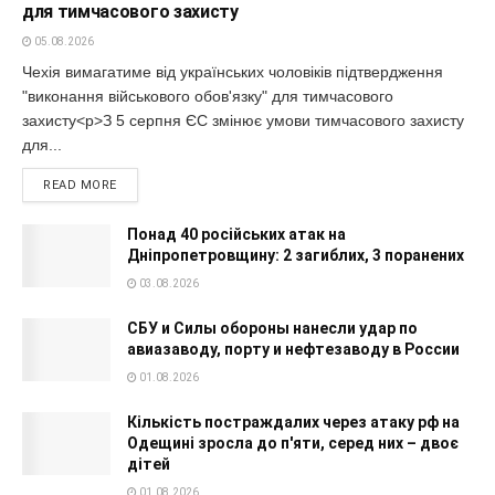
для тимчасового захисту
05.08.2026
Чехія вимагатиме від українських чоловіків підтвердження
"виконання військового обов'язку" для тимчасового
захисту<p>З 5 серпня ЄС змінює умови тимчасового захисту
для...
READ MORE
Понад 40 російських атак на
Дніпропетровщину: 2 загиблих, 3 поранених
03.08.2026
СБУ и Силы обороны нанесли удар по
авиазаводу, порту и нефтезаводу в России
01.08.2026
Кількість постраждалих через атаку рф на
Одещині зросла до п'яти, серед них – двоє
дітей
01.08.2026