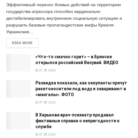
Эффективный перенос боевых действий на территорию
государства-агрессора способен кардинально
дестабилизировать внутреннюю социальную ситуацию и
разрушить базовые пропагандистские мифы Кремля.
Украинские...
READ MORE
«Что-то смачно горит» – в Брянске
открылся российский Везувий. ВИДЕО
07.08.2026
Разведка показала, как оккупанты прячут
ракетоносители под воду и заваривают в
«мангалы». ФОТО
07.08.2026
В Харькове врач-психиатр продавал
фиктивные справки о непригодности к
службе
07.08.2026