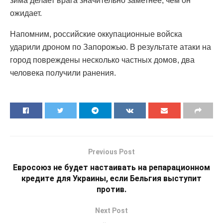
зима делает врага значительно заметнее, чем он
ожидает.
Напомним, российские оккупационные войска
ударили дроном по Запорожью. В результате атаки на
город повреждены несколько частных домов, два
человека получили ранения.
Previous Post
Евросоюз не будет настаивать на репарационном
кредите для Украины, если Бельгия выступит
против.
Next Post