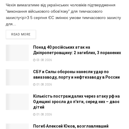
Чехія вимагатиме від українських чоловіків підтвердження
"виконання військового обов'язку" для тимчасового
захисту<p>З 5 серпня ЄС змінює умови тимчасового захисту
для...
READ MORE
Понад 40 російських атак на
Дніпропетровщину: 2 загиблих, 3 поранених
03.08.2026
СБУ и Силы обороны нанесли удар по
авиазаводу, порту и нефтезаводу в России
01.08.2026
Кількість постраждалих через атаку рф на
Одещині зросла до п'яти, серед них – двоє
дітей
01.08.2026
Погиб Алексей Юков, возглавлявший