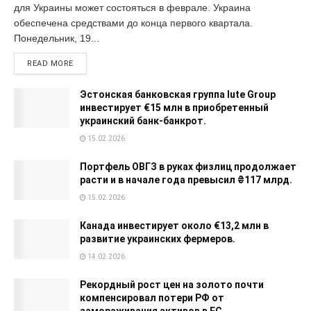
для Украины может состояться в феврале. Украина
обеспечена средствами до конца первого квартала.
Понедельник, 19...
READ MORE
Эстонская банковская группа Iute Group
инвестирует €15 млн в приобретенный
украинский банк-банкрот.
15.02.2026
Портфель ОВГЗ в руках физлиц продолжает
расти и в начале года превысил ₴117 млрд.
15.02.2026
Канада инвестирует около €13,2 млн в
развитие украинских фермеров.
14.02.2026
Рекордный рост цен на золото почти
компенсировал потери РФ от
замораживания активов в ЕС.