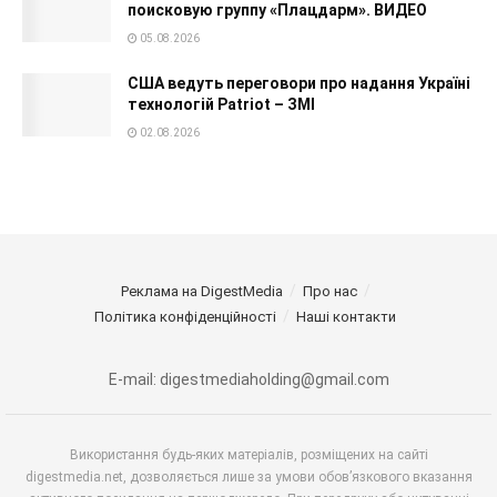
поисковую группу «Плацдарм». ВИДЕО
05.08.2026
США ведуть переговори про надання Україні
технологій Patriot – ЗМІ
02.08.2026
Реклама на DigestMedia
Про нас
Політика конфіденційності
Наші контакти
E-mail: digestmediaholding@gmail.com
Використання будь-яких матеріалів, розміщених на сайті
digestmedia.net, дозволяється лише за умови обов’язкового вказання