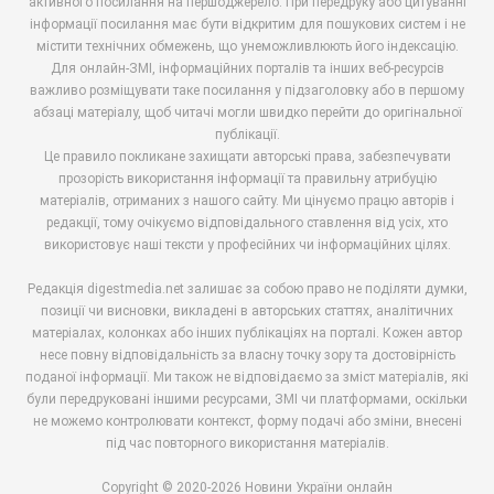
активного посилання на першоджерело. При передруку або цитуванні
інформації посилання має бути відкритим для пошукових систем і не
містити технічних обмежень, що унеможливлюють його індексацію.
Для онлайн-ЗМІ, інформаційних порталів та інших веб-ресурсів
важливо розміщувати таке посилання у підзаголовку або в першому
абзаці матеріалу, щоб читачі могли швидко перейти до оригінальної
публікації.
Це правило покликане захищати авторські права, забезпечувати
прозорість використання інформації та правильну атрибуцію
матеріалів, отриманих з нашого сайту. Ми цінуємо працю авторів і
редакції, тому очікуємо відповідального ставлення від усіх, хто
використовує наші тексти у професійних чи інформаційних цілях.
Редакція digestmedia.net залишає за собою право не поділяти думки,
позиції чи висновки, викладені в авторських статтях, аналітичних
матеріалах, колонках або інших публікаціях на порталі. Кожен автор
несе повну відповідальність за власну точку зору та достовірність
поданої інформації. Ми також не відповідаємо за зміст матеріалів, які
були передруковані іншими ресурсами, ЗМІ чи платформами, оскільки
не можемо контролювати контекст, форму подачі або зміни, внесені
під час повторного використання матеріалів.
Copyright © 2020-2026 Новини України онлайн