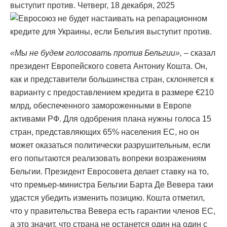
выступит против. Четверг, 18 декабря, 2025
«Мы не будем голосовать против Бельгии»,
– сказал
президент Европейского совета Антониу Кошта. Он,
как и представители большинства стран, склоняется к
варианту с предоставлением кредита в размере €210
млрд, обеспеченного замороженными в Европе
активами РФ. Для одобрения плана нужны голоса 15
стран, представляющих 65% населения ЕС, но он
может оказаться политически разрушительным, если
его попытаются реализовать вопреки возражениям
Бельгии. Президент Евросовета делает ставку на то,
что премьер-министра Бельгии Барта Де Вевера таки
удастся убедить изменить позицию. Кошта отметил,
что у правительства Вевера есть гарантии членов ЕС,
а это значит, что страна не останется один на один с