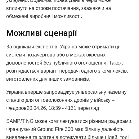
укладено. Водночас поява Данії в черзі може
вплинути на строки постачання, зважаючи на
обмежені виробничі можливості.
Можливі сценарії
За оцінками експертів, Україна може отримати ці
системи позачергово або в межах окремих
домовленостей без публічного оголошення. Також
розглядається варіант передачі одного з комплексів,
виготовлених для інших замовників.
Україна вперше запроваджує універсальну наземну
станцію для оптоволоконних дронів у війську –
Федоров20.04.26, 18:39 • 4131 перегляд
SAMP/T NG може комплектуватися різними радарами.
Французький Ground Fire 300 має більшу дальність
виявлення та здатен відстежувати більше цілей, тоді