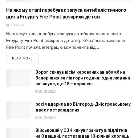
На якому етапі перебуває запуск антибалістичного
щита Freyja: у Fire Point розкрили деталі
05.08.2026
На якому етапі перебуває запуск антибалістичного щита
Freyja: у Fire Point розкрили деталі<p>Українська компанія
Fire Point почала інтеграцію компонентів від...
READ MORE
Ворог скинув вісім керованих авіабомб на
Запоріжжя за півтори години: одна людина
загинула, ще 18 – поранені
02.08.2026
росія вдарила по Білгород-Дністровському,
двоє постраждалих
04.08.2026
Військовий у СЗЧ кинув гранату в підлітків
на Одещині, постраждав 13-річний хлопець