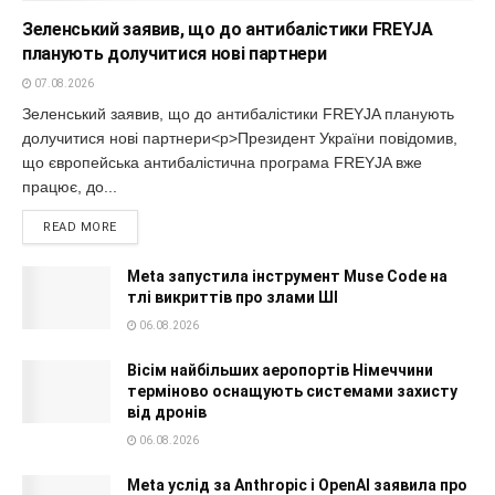
Зеленський заявив, що до антибалістики FREYJA
планують долучитися нові партнери
07.08.2026
Зеленський заявив, що до антибалістики FREYJA планують
долучитися нові партнери<p>Президент України повідомив,
що європейська антибалістична програма FREYJA вже
працює, до...
READ MORE
Meta запустила інструмент Muse Code на
тлі викриттів про злами ШІ
06.08.2026
Вісім найбільших аеропортів Німеччини
терміново оснащують системами захисту
від дронів
06.08.2026
Meta услід за Anthropic і OpenAI заявила про