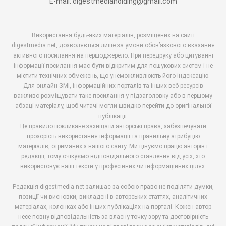
E-mail: digestmediaholding@gmail.com
Використання будь-яких матеріалів, розміщених на сайті
digestmedia.net, дозволяється лише за умови обов’язкового вказання
активного посилання на першоджерело. При передруку або цитуванні
інформації посилання має бути відкритим для пошукових систем і не
містити технічних обмежень, що унеможливлюють його індексацію.
Для онлайн-ЗМІ, інформаційних порталів та інших веб-ресурсів
важливо розміщувати таке посилання у підзаголовку або в першому
абзаці матеріалу, щоб читачі могли швидко перейти до оригінальної
публікації.
Це правило покликане захищати авторські права, забезпечувати
прозорість використання інформації та правильну атрибуцію
матеріалів, отриманих з нашого сайту. Ми цінуємо працю авторів і
редакції, тому очікуємо відповідального ставлення від усіх, хто
використовує наші тексти у професійних чи інформаційних цілях.
Редакція digestmedia.net залишає за собою право не поділяти думки,
позиції чи висновки, викладені в авторських статтях, аналітичних
матеріалах, колонках або інших публікаціях на порталі. Кожен автор
несе повну відповідальність за власну точку зору та достовірність