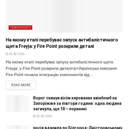
ТЕХНОЛОГІЇ
На якому етапі перебуває запуск антибалістичного
щита Freyja: у Fire Point розкрили деталі
05.08.2026
На якому етапі перебуває запуск антибалістичного щита
Freyja: у Fire Point розкрили деталі<p>Українська компанія
Fire Point почала інтеграцію компонентів від...
READ MORE
Ворог скинув вісім керованих авіабомб на
Запоріжжя за півтори години: одна людина
загинула, ще 18 – поранені
02.08.2026
росія вдарила по Білгород-Дністровському,