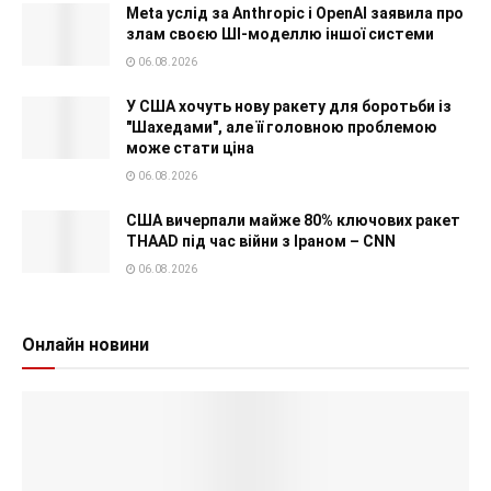
Meta услід за Anthropic і OpenAI заявила про
злам своєю ШІ-моделлю іншої системи
06.08.2026
У США хочуть нову ракету для боротьби із
"Шахедами", але її головною проблемою
може стати ціна
06.08.2026
США вичерпали майже 80% ключових ракет
THAAD під час війни з Іраном – CNN
06.08.2026
Онлайн новини