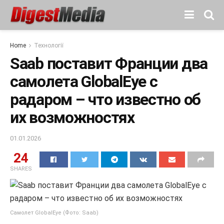
Home
Технології
Saab поставит Франции два
самолета GlobalEye с
радаром – что известно об
их возможностях
01.01.2026
24
SHARES
Самолет GlobalEye (Фото: Saab)