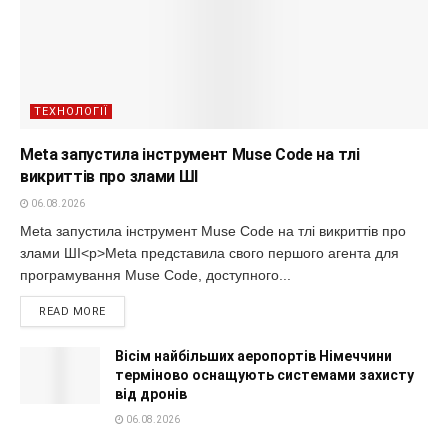
ТЕХНОЛОГІЇ
Meta запустила інструмент Muse Code на тлі
викриттів про злами ШІ
06.08.2026
Meta запустила інструмент Muse Code на тлі викриттів про
злами ШІ<p>Meta представила свого першого агента для
програмування Muse Code, доступного...
READ MORE
Вісім найбільших аеропортів Німеччини
терміново оснащують системами захисту
від дронів
06.08.2026