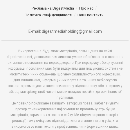
Реклама на DigestMedia
Про нас
Політика конфіденційності
Наші контакти
E-mail: digestmediaholding@gmail.com
Використання будь-яких матеріалів, розміщених на сайті
digestmedia.net, дозволяється лише за умови обов’язкового вказання
активного посилання на першоджерело. При передруку або цитуванні
інформації посилання має бути відкритим для пошукових систем і не
містити технічних обмежень, що унеможливлюють його індексацію.
Для онлайн-ЗМІ, інформаційних порталів та інших веб-ресурсів
важливо розміщувати таке посилання у підзаголовку або в першому
абзаці матеріалу, щоб читачі могли швидко перейти до оригінальної
публікації.
Це правило покликане захищати авторські права, забезпечувати
прозорість використання інформації та правильну атрибуцію
матеріалів, отриманих з нашого сайту. Ми цінуємо працю авторів і
редакції, тому очікуємо відповідального ставлення від усіх, хто
використовує наші тексти у професійних чи інформаційних цілях.