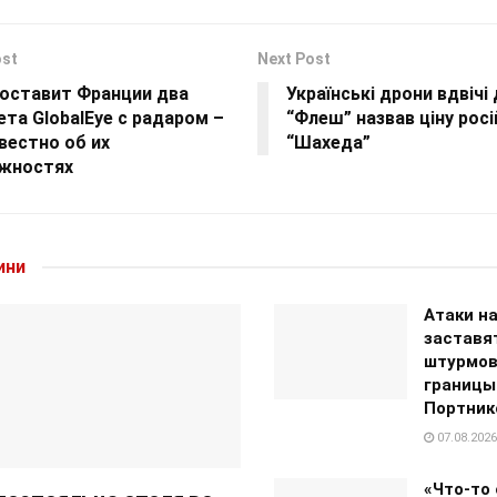
ost
Next Post
поставит Франции два
Українські дрони вдвічі
та GlobalEye с радаром –
“Флеш” назвав ціну рос
вестно об их
“Шахеда”
жностях
ини
Атаки н
заставя
штурмов
границы
Портник
07.08.2026
«Что-то