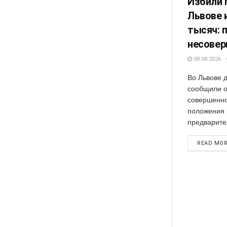
Избили 
Львове и
тысяч: 
несове
08.08.2026
Во Львове 
сообщили о
совершенно
положения 
предварител
READ MO