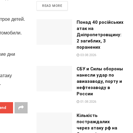
READ MORE
трое детей.
Понад 40 російських
атак на
томобили.
Дніпропетровщину:
2 загиблих, 3
поранених
ние дни
03.08.2026
СБУ и Силы обороны
нанесли удар по
 атаку
авиазаводу, порту и
.
нефтезаводу в
России
01.08.2026
end
Кількість
постраждалих
через атаку рф на