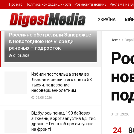
Про нас
Політика конфіденційності
Розмістити новину
Реклама на Di
LATEST
TRENDING
Filter
УКРАЇНА
ВІЙН
Россияне обстреляли Запорожье
Home
Укра
в новогоднюю ночь: среди
раненых – подросток
Ро
01.01.2026
но
Избили постояльца отеля во
Львове и сняли с его счета 58
тысяч: подозрение
по
несовершеннолетним
08.08.2026
Відбулось понад 190 бойових
01.01.2026
зіткнень, ворог запустив 6,5 тис.
дронів – Генштаб про ситуацію
24
8
на фронті