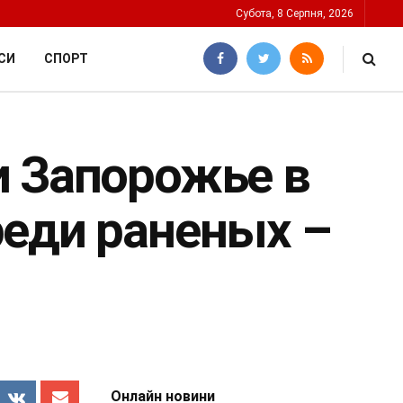
Субота, 8 Серпня, 2026
СИ
СПОРТ
и Запорожье в
реди раненых –
Онлайн новини