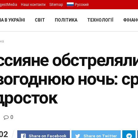
gestMedia
Наші контакти
Sitemap
Русский
А В УКРАЇНІ
СВІТ
ПОЛІТИКА
ТЕХНОЛОГІЇ
ФІНАН
їна
ссияне обстрелял
вогоднюю ночь: с
дросток
0
02
Share on Facebook
Share on Twitter