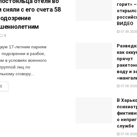
постояльца отеля во
горит» –
 сняли с его счета 58
открылс
подозрение
российс
ВИДЕО
ршеннолетним
07.08.2026
0
Разведк
двум 17-летним парням
как окк
 подозрении в разбое,
прячут
м в условиях военного
ракетон
группой лиц по
воду и 
ьному сговору...
«мангал
07.08.2026
RE
В Харько
психиат
фиктивн
о непри
службе
07.08.2026