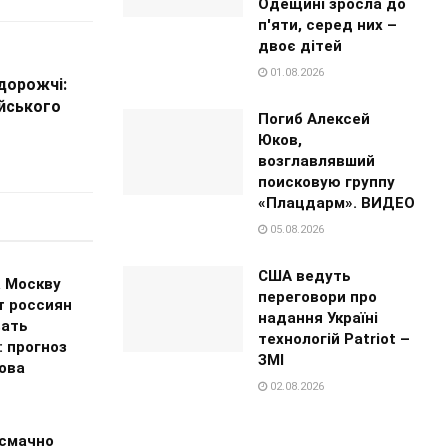
Одещині зросла до
п'яти, серед них –
двоє дітей
01.08.2026
 дорожчі:
ійського
Погиб Алексей
Юков,
возглавлявший
поисковую группу
«Плацдарм». ВИДЕО
05.08.2026
США ведуть
а Москву
переговори про
т россиян
надання Україні
ать
технологій Patriot –
: прогноз
ЗМІ
ова
02.08.2026
 смачно