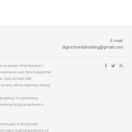
E-mail:
digestmediaholding@gmail.com
ше за умови обов’язкового
посилання має бути відкритим
ю. Для онлайн-ЗМІ,
аголовку або в першому абзаці
нформації та правильну
 очікуємо відповідального
викладені в авторських
есе повну відповідальність за