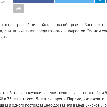
IEWS
нюю ночь российские войска снова обстреляли Запорожье, 
радали пять человек, среди которых – подросток. Об этом с
аины.
тате обстрела получили ранения женщины в возрасте 44 и 59
56 и 76 лет, а также 15-летний парень. Парамедики оказали
шим и одного пострадавшего доставили в медицинское учр