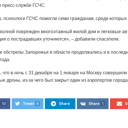
в пресс-службе ГСЧС.
о, психологи ГСЧС помогли семи гражданам, среди которых 
волной поврежден многоэтажный жилой дом и легковые ав
я о пострадавших уточняется», – добавили спасатели.
е обстрелы Запорожья и области продолжались и в послед
года.
 что в ночь с 31 декабря на 1 января на Москву совершили
ые дроны, из-за чего был закрыт один из аэропортов города
10
Tweet
6
Share
Share
1
S