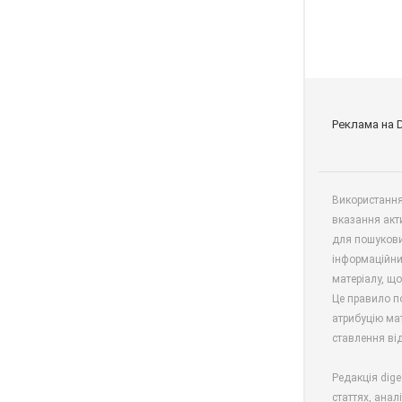
Реклама на 
Використання 
вказання акт
для пошукови
інформаційни
матеріалу, що
Це правило п
атрибуцію мат
ставлення від
Редакція dige
статтях, анал