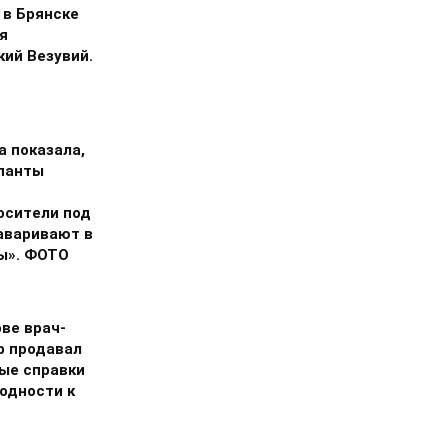
 в Брянске
я
кий Везувий.
а показала,
упанты
осители под
заваривают в
ы». ФОТО
ве врач-
р продавал
ые справки
годности к