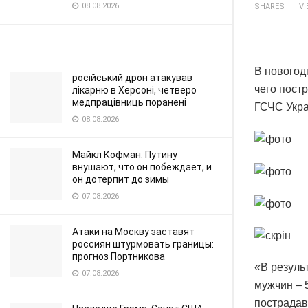
08.08.2026
SHARES
V
В новогод
російський дрон атакував
чего пост
лікарню в Херсоні, четверо
медпрацівниць поранені
ГСЧС Укр
08.08.2026
Майкл Кофман: Путину
внушают, что он побеждает, и
он дотерпит до зимы
07.08.2026
Атаки на Москву заставят
россиян штурмовать границы:
прогноз Портникова
«В резуль
07.08.2026
мужчин – 
пострадав