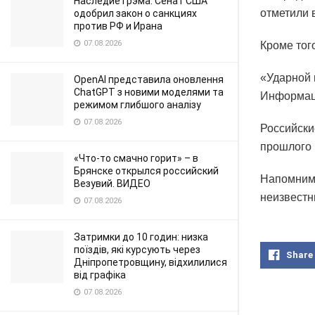
Наследие Грэма: Сенат США
отметили 
одобрил закон о санкциях
против РФ и Ирана
07.08.2026
Кроме тог
«Ударной 
OpenAI представила оновлення
ChatGPT з новими моделями та
Информаци
режимом глибшого аналізу
07.08.2026
Российски
прошлого 
«Что-то смачно горит» – в
Брянске открылся российский
Напомним,
Везувий. ВИДЕО
неизвестн
07.08.2026
Затримки до 10 годин: низка
поїздів, які курсують через
Share
Дніпропетровщину, відхилилися
від графіка
07.08.2026