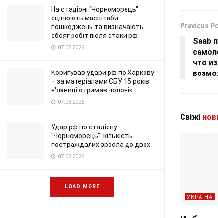
На стадіоні "Чорноморець"
оцінюють масштаби
Previous P
пошкоджень та визначають
обсяг робіт після атаки рф
Saab 
07.08.2026
самоле
что из
Коригував удари рф по Харкову
возмо
– за матеріалами СБУ 15 років
в'язниці отримав чоловік
07.08.2026
Свіжі
нов
Удар рф по стадіону
"Чорноморець": кількість
постраждалих зросла до двох
07.08.2026
LOAD MORE
УКРАЇНА