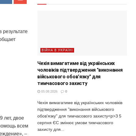
в результате
ообщает
ВІЙНА В УКРАЇНІ
Чехія вимагатиме від українських
чоловіків підтвердження "виконання
військового обов'язку" для
тимчасового захисту
05.08.2026
0
Чехія вимагатиме від українських чоловіків
підтвердження "виконання військового
обов'язку" для тимчасового захисту<p>З 5
 лет, двое
серпня ЄС змінює умови тимчасового
 помощь всем
захисту для...
еждение», –