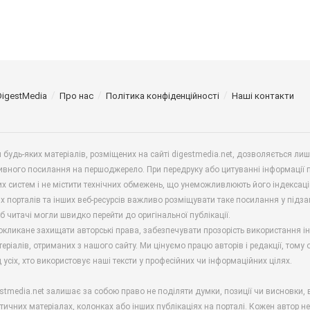
DigestMedia
Про нас
Політика конфіденційності
Наші контакти
будь-яких матеріалів, розміщених на сайті digestmedia.net, дозволяється ли
ивного посилання на першоджерело. При передруку або цитуванні інформації 
х систем і не містити технічних обмежень, що унеможливлюють його індексаці
х порталів та інших веб-ресурсів важливо розміщувати таке посилання у підз
б читачі могли швидко перейти до оригінальної публікації.
окликане захищати авторські права, забезпечувати прозорість використання і
еріалів, отриманих з нашого сайту. Ми цінуємо працю авторів і редакції, тому
 усіх, хто використовує наші тексти у професійних чи інформаційних цілях.
stmedia.net залишає за собою право не поділяти думки, позиції чи висновки, 
ітичних матеріалах, колонках або інших публікаціях на порталі. Кожен автор н