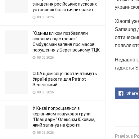
знищення російських пускових
украинског
установок балістичних ракет
08.08.2026
Xiaomi уж
Samsung д
"Одним кліком позбавляли
оптически
законних відстрочок":
Омбудсман заявив про масові
появляютс
порушення у Берегівському ТЦК
08.08.2026
Недавно с
гаджеты S
США щомісяця постачатимуть
Україні ракети для Patriot –
Зеленський
08.08.2026
Share
У Києві попрощалися з
керівником пошукової групи
"Плацдарм" Олексієм Юковим,
який загинув на фронті
08.08.2026
Previous P