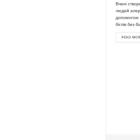
Вчені створ
людей алер
допомогою 
біглів без бі
READ MO