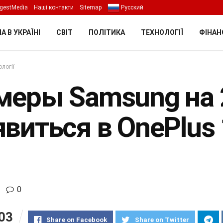
gestMedia
Наші контакти
Sitemap
Русский
А В УКРАЇНІ
СВІТ
ПОЛІТИКА
ТЕХНОЛОГІЇ
ФІНАН
логії
меры Samsung на 
виться в OnePlus 
0
03
Share on Facebook
Share on Twitter