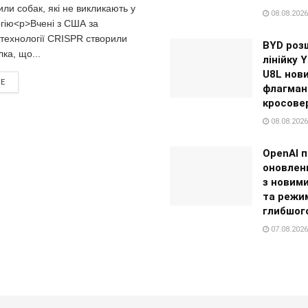
или собак, які не викликають у
08.08.2026
гію<p>Вчені з США за
технології CRISPR створили
BYD роз
лка, що...
лінійку 
U8L нов
RE
флагман
кросове
08.08.2026
OpenAI 
оновлен
з новим
та режи
глибшого
07.08.2026