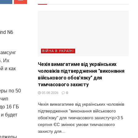
ВІЙНА В УКРАЇНІ
Самсунг
. Их
Чехія вимагатиме від українських
й и как
чоловіків підтвердження "виконання
військового обов'язку" для
тимчасового захисту
еры по 50
05.08.2026
0
 чип
Чехія вимагатиме від українських чоловіків
 до 16 ГБ
підтвердження "виконання військового
и будет
обов'язку" для тимчасового захисту<p>З 5
серпня ЄС змінює умови тимчасового
захисту для...
неджеры