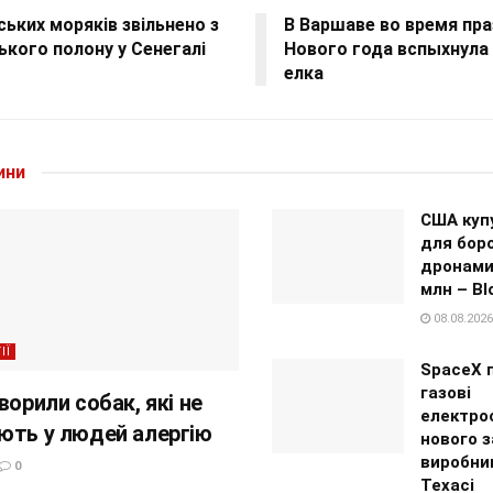
ських моряків звільнено з
В Варшаве во время пр
ького полону у Сенегалі
Нового года вспыхнула
елка
ини
США куп
для бор
дронами
млн – B
08.08.2026
ІЇ
SpaceX 
газові
ворили собак, які не
електрос
ють у людей алергію
нового з
виробниц
0
Техасі