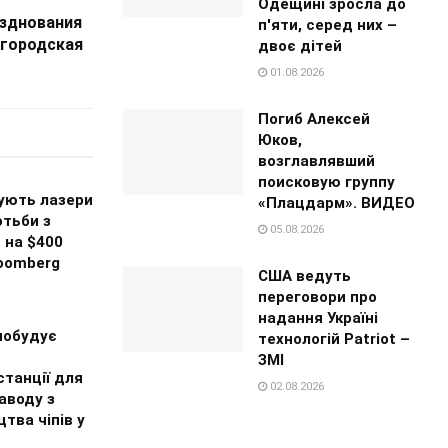
Одещині зросла до
азднования
п'яти, серед них –
 городская
двоє дітей
01.08.2026
Погиб Алексей
Юков,
возглавлявший
поисковую группу
ують лазери
«Плацдарм». ВИДЕО
отьби з
05.08.2026
 на $400
loomberg
США ведуть
переговори про
надання Україні
побудує
технологій Patriot –
ЗМІ
танції для
02.08.2026
аводу з
тва чіпів у