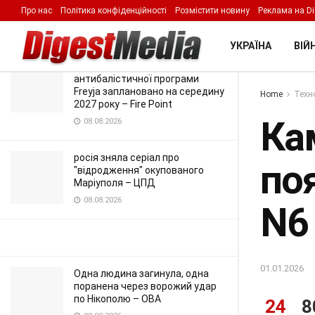
Find N6
Про нас
Політика конфіденційності
Розмістити новину
Реклама на Di
LATEST
TRENDING
Filter
01.01.2026
УКРАЇНА
ВІЙН
Повноцінний запуск
антибалістичної програми
Freyja заплановано на середину
Home
Техно
2027 року – Fire Point
Ка
08.08.2026
росія зняла серіал про
поя
"відродження" окупованого
Маріуполя – ЦПД
08.08.2026
N6
01.01.2026
Одна людина загинула, одна
поранена через ворожий удар
по Нікополю – ОВА
24
8