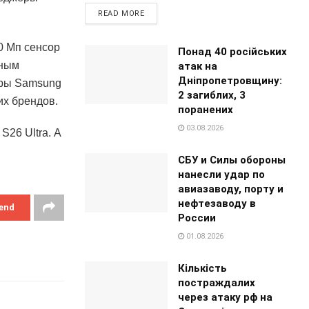
READ MORE
00 Мп сенсор
Понад 40 російських
вным
атак на
Дніпропетровщину:
оры Samsung
2 загиблих, 3
их брендов.
поранених
03.08.2026
S26 Ultra. А
СБУ и Силы обороны
нанесли удар по
авиазаводу, порту и
нефтезаводу в
end
России
01.08.2026
Кількість
постраждалих
через атаку рф на