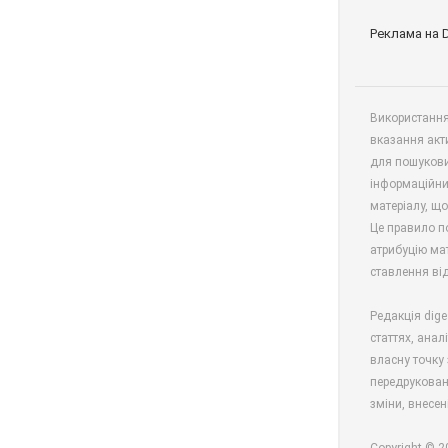
Реклама на 
Використання 
вказання акт
для пошукови
інформаційни
матеріалу, що
Це правило п
атрибуцію мат
ставлення від
Редакція dige
статтях, анал
власну точку 
передрукован
зміни, внесен