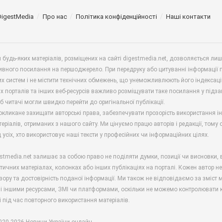
DigestMedia
Про нас
Політика конфіденційності
Наші контакти
будь-яких матеріалів, розміщених на сайті digestmedia.net, дозволяється ли
ивного посилання на першоджерело. При передруку або цитуванні інформації 
х систем і не містити технічних обмежень, що унеможливлюють його індексаці
х порталів та інших веб-ресурсів важливо розміщувати таке посилання у підз
б читачі могли швидко перейти до оригінальної публікації.
окликане захищати авторські права, забезпечувати прозорість використання і
еріалів, отриманих з нашого сайту. Ми цінуємо працю авторів і редакції, тому
 усіх, хто використовує наші тексти у професійних чи інформаційних цілях.
stmedia.net залишає за собою право не поділяти думки, позиції чи висновки, 
ітичних матеріалах, колонках або інших публікаціях на порталі. Кожен автор н
зору та достовірність поданої інформації. Ми також не відповідаємо за зміст м
і іншими ресурсами, ЗМІ чи платформами, оскільки не можемо контролювати к
і під час повторного використання матеріалів.