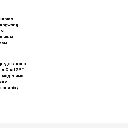
ширює
Yangwang
им
ським
ром
представила
ня ChatGPT
и моделями
мом
 аналізу