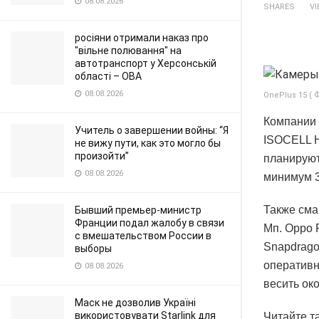
08.08.2026
SHARES
V
росіяни отримали наказ про
"вільне полювання" на
автотранспорт у Херсонській
області – ОВА
08.08.2026
OnePlus 15 ( 
Компании 
Учитель о завершении войны: “Я
ISOCELL H
не вижу пути, как это могло бы
произойти”
планируют
08.08.2026
минимум 3
Также сма
Бывший премьер-министр
Франции подал жалобу в связи
Мп. Oppo 
с вмешательством России в
Snapdragon
выборы
оперативн
08.08.2026
весить ок
Маск не дозволив Україні
використовувати Starlink для
Читайте т