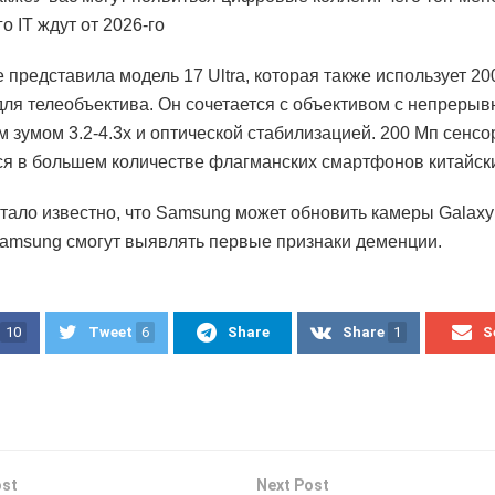
о ІТ ждут от 2026-го
е представила модель 17 Ultra, которая также использует 2
ля телеобъектива. Он сочетается с объективом с непреры
м зумом 3.2-4.3x и оптической стабилизацией. 200 Мп сенс
я в большем количестве флагманских смартфонов китайск
тало известно, что Samsung может обновить камеры Galaxy 
amsung смогут выявлять первые признаки деменции.
10
Tweet
6
Share
Share
1
S
ost
Next Post