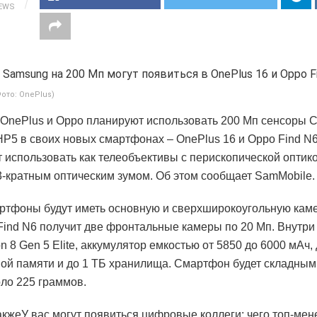
IEWS
Фото: OnePlus)
OnePlus и Oppo планируют использовать 200 Мп сенсоры 
P5 в своих новых смартфонах – OnePlus 16 и Oppo Find N6
 использовать как телеобъективы с перископической оптико
-кратным оптическим зумом. Об этом сообщает SamMobile.
ртфоны будут иметь основную и сверхширокоугольную кам
Find N6 получит две фронтальные камеры по 20 Мп. Внутри
 8 Gen 5 Elite, аккумулятор емкостью от 5850 до 6000 мАч,
ой памяти и до 1 ТБ хранилища. Смартфон будет складным 
оло 225 граммов.
акжеУ вас могут появиться цифровые коллеги: чего топ-ме