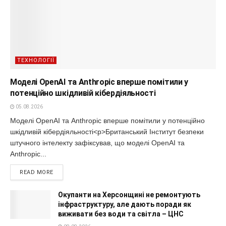
ТЕХНОЛОГІЇ
Моделі OpenAI та Anthropic вперше помітили у
потенційно шкідливій кібердіяльності
05.08.2026
Моделі OpenAI та Anthropic вперше помітили у потенційно
шкідливій кібердіяльності<p>Британський Інститут безпеки
штучного інтелекту зафіксував, що моделі OpenAI та
Anthropic...
READ MORE
Окупанти на Херсонщині не ремонтують
інфраструктуру, але дають поради як
виживати без води та світла – ЦНС