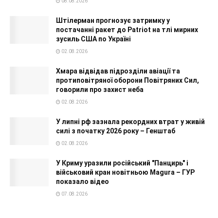
08.08.2026
Штілерман прогнозує затримку у
постачанні ракет до Patriot на тлі мирних
зусиль США по Україні
02.08.2026
Хмара відвідав підрозділи авіації та
протиповітряної оборони Повітряних Сил,
говорили про захист неба
02.08.2026
У липні рф зазнала рекордних втрат у живій
силі з початку 2026 року – Генштаб
02.08.2026
У Криму уразили російський "Панцирь" і
військовий кран новітньою Magura – ГУР
показало відео
07.08.2026