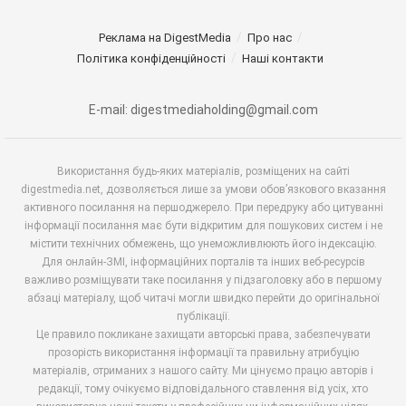
Реклама на DigestMedia
Про нас
Політика конфіденційності
Наші контакти
E-mail: digestmediaholding@gmail.com
Використання будь-яких матеріалів, розміщених на сайті
digestmedia.net, дозволяється лише за умови обов’язкового вказання
активного посилання на першоджерело. При передруку або цитуванні
інформації посилання має бути відкритим для пошукових систем і не
містити технічних обмежень, що унеможливлюють його індексацію.
Для онлайн-ЗМІ, інформаційних порталів та інших веб-ресурсів
важливо розміщувати таке посилання у підзаголовку або в першому
абзаці матеріалу, щоб читачі могли швидко перейти до оригінальної
публікації.
Це правило покликане захищати авторські права, забезпечувати
прозорість використання інформації та правильну атрибуцію
матеріалів, отриманих з нашого сайту. Ми цінуємо працю авторів і
редакції, тому очікуємо відповідального ставлення від усіх, хто