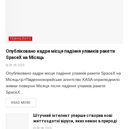
ТЕХНОЛОГІЇ
Опубліковано кадри місця падіння уламків ракети
SpaceX на Місяць
08.08.2026
Опубліковано кадри місця падіння уламків ракети SpaceX на
Місяць<p>Південнокорейське агентство KASA оприлюднило
знімки поверхні Місяця після падіння уламків ракети
SpaceX...
READ MORE
Штучний інтелект уперше створив нові
життєздатні віруси, яких немає в природі
08.08.2026