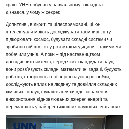
країн. УНН побував у навчальному закладі та
дізнався, у чому ж секрет.
Допитливі, відкриті та цілеспрямовані, ці юні
інтелектуали мріють досліджувати таємниці світу,
підкорювати космос, будувати складні системи чи
зробити свій внесок у розвиток медицини – такими ми
побачили учнів. А поки – під наставництвом
досвідчених вчителів, серед яких і кандидати наук,
вони розв'язують складні математичні задачі, будують
роботів, створюють свої перші наукові розробки,
досліджують вплив на людину та довкілля складних
хімічних сполук, шукають шляхи вдосконалення
використання відновлюваних джерел енергії та
перемагають у найпрестижніших наукових змаганнях.