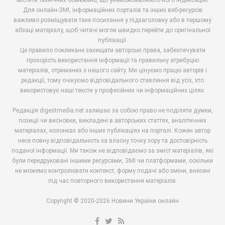
Для онлайн-ЗМІ, інформаційних порталів та інших веб-ресурсів
важливо розміщувати таке посилання у підзаголовку або в першому
абзаці матеріалу, щоб читачі могли швидко перейти до оригінальної
публікації.
Це правило покликане захищати авторські права, забезпечувати
прозорість використання інформації та правильну атрибуцію
матеріалів, отриманих з нашого сайту. Ми цінуємо працю авторів і
редакції, тому очікуємо відповідального ставлення від усіх, хто
використовує наші тексти у професійних чи інформаційних цілях.
Редакція digestmedia.net залишає за собою право не поділяти думки,
позиції чи висновки, викладені в авторських статтях, аналітичних
матеріалах, колонках або інших публікаціях на порталі. Кожен автор
несе повну відповідальність за власну точку зору та достовірність
поданої інформації. Ми також не відповідаємо за зміст матеріалів, які
були передруковані іншими ресурсами, ЗМІ чи платформами, оскільки
не можемо контролювати контекст, форму подачі або зміни, внесені
під час повторного використання матеріалів.
Copyright © 2020-2026 Новини України онлайн