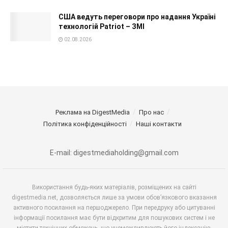
США ведуть переговори про надання Україні
технологій Patriot – ЗМІ
02.08.2026
Реклама на DigestMedia
Про нас
Політика конфіденційності
Наші контакти
E-mail: digestmediaholding@gmail.com
Використання будь-яких матеріалів, розміщених на сайті
digestmedia.net, дозволяється лише за умови обов’язкового вказання
активного посилання на першоджерело. При передруку або цитуванні
інформації посилання має бути відкритим для пошукових систем і не
містити технічних обмежень, що унеможливлюють його індексацію.