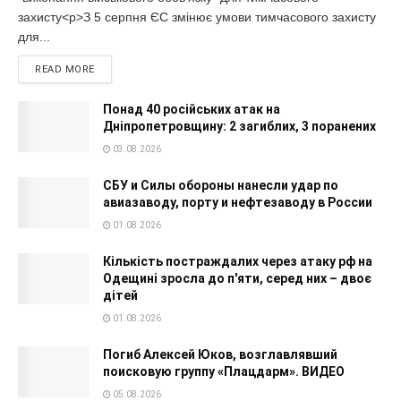
захисту<p>З 5 серпня ЄС змінює умови тимчасового захисту
для...
READ MORE
Понад 40 російських атак на
Дніпропетровщину: 2 загиблих, 3 поранених
03.08.2026
СБУ и Силы обороны нанесли удар по
авиазаводу, порту и нефтезаводу в России
01.08.2026
Кількість постраждалих через атаку рф на
Одещині зросла до п'яти, серед них – двоє
дітей
01.08.2026
Погиб Алексей Юков, возглавлявший
поисковую группу «Плацдарм». ВИДЕО
05.08.2026