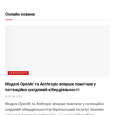
Онлайн новини
ТЕХНОЛОГІЇ
Моделі OpenAI та Anthropic вперше помітили у
потенційно шкідливій кібердіяльності
05.08.2026
Моделі OpenAI та Anthropic вперше помітили у потенційно
шкідливій кібердіяльності<p>Британський Інститут безпеки
штучного інтелекту зафіксував, що моделі OpenAI та