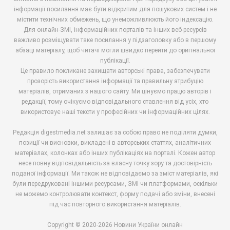
інформації посилання має бути відкритим для пошукових систем і не
містити технічних обмежень, що унеможливлюють його індексацію.
Для онлайн-ЗМІ, інформаційних порталів та інших веб-ресурсів
важливо розміщувати таке посилання у підзаголовку або в першому
абзаці матеріалу, щоб читачі могли швидко перейти до оригінальної
публікації.
Це правило покликане захищати авторські права, забезпечувати
прозорість використання інформації та правильну атрибуцію
матеріалів, отриманих з нашого сайту. Ми цінуємо працю авторів і
редакції, тому очікуємо відповідального ставлення від усіх, хто
використовує наші тексти у професійних чи інформаційних цілях.
Редакція digestmedia.net залишає за собою право не поділяти думки,
позиції чи висновки, викладені в авторських статтях, аналітичних
матеріалах, колонках або інших публікаціях на порталі. Кожен автор
несе повну відповідальність за власну точку зору та достовірність
поданої інформації. Ми також не відповідаємо за зміст матеріалів, які
були передруковані іншими ресурсами, ЗМІ чи платформами, оскільки
не можемо контролювати контекст, форму подачі або зміни, внесені
під час повторного використання матеріалів.
Copyright © 2020-2026 Новини України онлайн