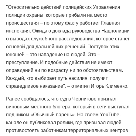
"Относительно действий полицейских Управления
полиции охраны, которые прибыли на место
происшествия – по этому факту работает Главная
инспекция. Ожидаю доклада руководства Нацполиции
о выводах служебного расследования, которое станет
основой для дальнейших решений. Поступок этих
юношей – это нападение на людей. Это –
преступление. И подобные действия не имеют
оправданий ни по возрасту, ни по обстоятельствам.
Каждый, кто выбирает путь насилия, получит
справедливое наказание", – отметил Игорь Клименко.
Ранее сообщалось, что суд в Чернигове признал
виновным местного блогера, который в сети выступал
под ником «Обычный парень». На своем YouTube-
канале он публиковал ролики, где призывал людей
противостоять работникам территориальных центров