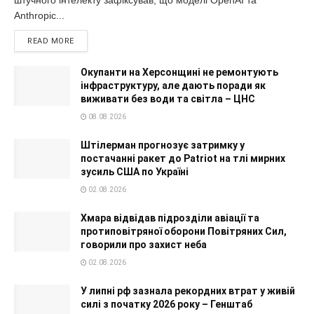
Anthropic...
READ MORE
Окупанти на Херсонщині не ремонтують
інфраструктуру, але дають поради як
виживати без води та світла – ЦНС
08.08.2026
Штілерман прогнозує затримку у
постачанні ракет до Patriot на тлі мирних
зусиль США по Україні
02.08.2026
Хмара відвідав підрозділи авіації та
протиповітряної оборони Повітряних Сил,
говорили про захист неба
02.08.2026
У липні рф зазнала рекордних втрат у живій
силі з початку 2026 року – Генштаб