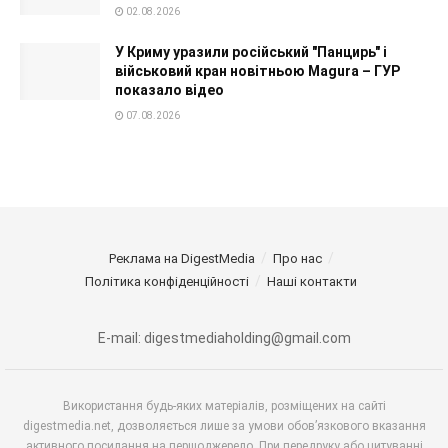
02.08.2026
У Криму уразили російський "Панцирь" і
військовий кран новітньою Magura – ГУР
показало відео
07.08.2026
Реклама на DigestMedia
Про нас
Політика конфіденційності
Наші контакти
E-mail: digestmediaholding@gmail.com
Використання будь-яких матеріалів, розміщених на сайті
digestmedia.net, дозволяється лише за умови обов’язкового вказання
активного посилання на першоджерело. При передруку або цитуванні