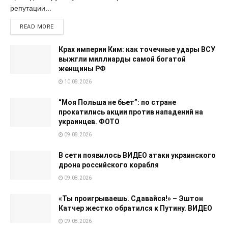
репутации...
READ MORE
Крах империи Ким: как точечные удары ВСУ
выжгли миллиарды самой богатой
женщины РФ
10.08.2026
“Моя Польша не бьет”: по стране
прокатились акции против нападений на
украинцев. ФОТО
09.08.2026
В сети появилось ВИДЕО атаки украинского
дрона российского корабля
09.08.2026
«Ты проигрываешь. Сдавайся!» – Эштон
Катчер жестко обратился к Путину. ВИДЕО
09.08.2026