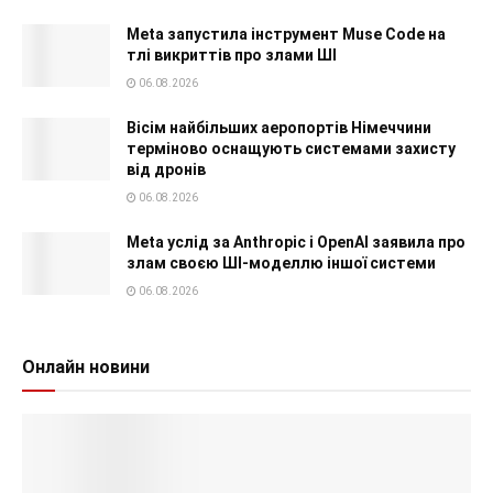
Meta запустила інструмент Muse Code на
тлі викриттів про злами ШІ
06.08.2026
Вісім найбільших аеропортів Німеччини
терміново оснащують системами захисту
від дронів
06.08.2026
Meta услід за Anthropic і OpenAI заявила про
злам своєю ШІ-моделлю іншої системи
06.08.2026
Онлайн новини