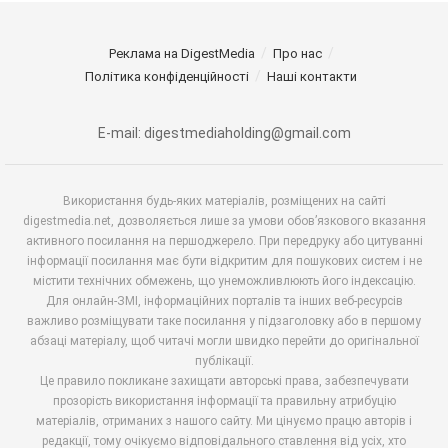
Реклама на DigestMedia
Про нас
Політика конфіденційності
Наші контакти
E-mail: digestmediaholding@gmail.com
Використання будь-яких матеріалів, розміщених на сайті
digestmedia.net, дозволяється лише за умови обов’язкового вказання
активного посилання на першоджерело. При передруку або цитуванні
інформації посилання має бути відкритим для пошукових систем і не
містити технічних обмежень, що унеможливлюють його індексацію.
Для онлайн-ЗМІ, інформаційних порталів та інших веб-ресурсів
важливо розміщувати таке посилання у підзаголовку або в першому
абзаці матеріалу, щоб читачі могли швидко перейти до оригінальної
публікації.
Це правило покликане захищати авторські права, забезпечувати
прозорість використання інформації та правильну атрибуцію
матеріалів, отриманих з нашого сайту. Ми цінуємо працю авторів і
редакції, тому очікуємо відповідального ставлення від усіх, хто