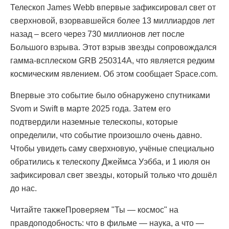
Телескоп James Webb впервые зафиксировал свет от
сверхновой, взорвавшейся более 13 миллиардов лет
назад – всего через 730 миллионов лет после
Большого взрыва. Этот взрыв звезды сопровождался
гамма-всплеском GRB 250314A, что является редким
космическим явлением. Об этом сообщает Space.com.
Впервые это событие было обнаружено спутниками
Svom и Swift в марте 2025 года. Затем его
подтвердили наземные телескопы, которые
определили, что событие произошло очень давно.
Чтобы увидеть саму сверхновую, учёные специально
обратились к телескопу Джеймса Уэбба, и 1 июля он
зафиксировал свет звезды, который только что дошёл
до нас.
Читайте такжеПроверяем "Ты — космос" на
правдоподобность: что в фильме — наука, а что —