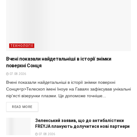
ТЕХНОЛОГІЇ
Вчені показали найдетальніші в історії знімки
поверхні Сонця
07.08.2026
Вчені показали найдетальніші в історії знімки поверхні
Сонця<p>Телескоп імені Іноуе на Гаваях зафіксував унікальні
пір'ясті візерунки плазми. Це допоможе точніше...
READ MORE
Зеленський заявив, що до антибалістики
FREYJA планують долучитися нові партнери
07.08.2026