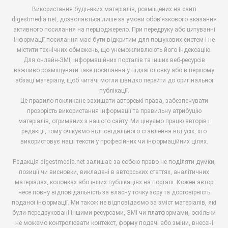
Використання будь-яких матеріалів, розміщених на сайті
digestmedia.net, дозволяється лише за умови обов’язкового вказання
активного посилання на першоджерело. При передруку або цитуванні
інформації посилання має бути відкритим для пошукових систем і не
містити технічних обмежень, що унеможливлюють його індексацію.
Для онлайн-ЗМІ, інформаційних порталів та інших веб-ресурсів
важливо розміщувати таке посилання у підзаголовку або в першому
абзаці матеріалу, щоб читачі могли швидко перейти до оригінальної
публікації.
Це правило покликане захищати авторські права, забезпечувати
прозорість використання інформації та правильну атрибуцію
матеріалів, отриманих з нашого сайту. Ми цінуємо працю авторів і
редакції, тому очікуємо відповідального ставлення від усіх, хто
використовує наші тексти у професійних чи інформаційних цілях.
Редакція digestmedia.net залишає за собою право не поділяти думки,
позиції чи висновки, викладені в авторських статтях, аналітичних
матеріалах, колонках або інших публікаціях на порталі. Кожен автор
несе повну відповідальність за власну точку зору та достовірність
поданої інформації. Ми також не відповідаємо за зміст матеріалів, які
були передруковані іншими ресурсами, ЗМІ чи платформами, оскільки
не можемо контролювати контекст, форму подачі або зміни, внесені