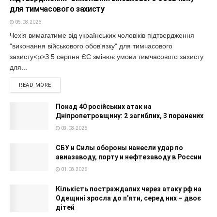
для тимчасового захисту
05.08.2026
Чехія вимагатиме від українських чоловіків підтвердження
"виконання військового обов'язку" для тимчасового
захисту<p>З 5 серпня ЄС змінює умови тимчасового захисту
для...
READ MORE
Понад 40 російських атак на
Дніпропетровщину: 2 загиблих, 3 поранених
03.08.2026
СБУ и Силы обороны нанесли удар по
авиазаводу, порту и нефтезаводу в России
01.08.2026
Кількість постраждалих через атаку рф на
Одещині зросла до п'яти, серед них – двоє
дітей