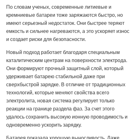
По словам ученых, современные литиевые и
кремниевые батареи тоже заряжаются быстро, но
имеют серьезный недостаток. Они быстрее теряют
емкость и сильнее нагреваются, а это ускоряет износ
и создает риски для безопасности.
Новый подход работает благодаря специальным
каталитическим центрам на поверхности электрода.
Они формируют прочный защитный слой, который
удерживает батарею стабильной даже при
сверхбыстрой зарядке. В отличие от традиционных
технологий, которые меняют свойства всего
электролита, новая система регулирует только
реакции на границе раздела фаз. За счет этого
удалось сохранить высокую ионную проводимость и
одновременно ускорить зарядку.
Батарея показала хорошую выносливость. Даже