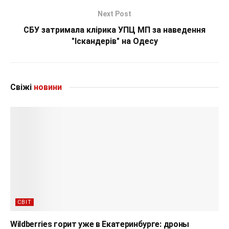
Next Post
СБУ затримала клірика УПЦ МП за наведення
"Іскандерів" на Одесу
Свіжі
новини
СВІТ
Wildberries горит уже в Екатеринбурге: дроны