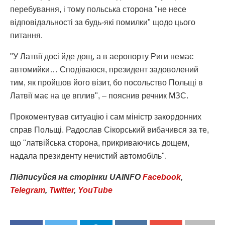
перебування, і тому польська сторона "не несе
відповідальності за будь-які помилки" щодо цього
питання.
"У Латвії досі йде дощ, а в аеропорту Риги немає
автомийки… Сподіваюся, президент задоволений
тим, як пройшов його візит, бо посольство Польщі в
Латвії має на це вплив", – пояснив речник МЗС.
Прокоментував ситуацію і сам міністр закордонних
справ Польщі. Радослав Сікорський вибачився за те,
що "латвійська сторона, прикриваючись дощем,
надала президенту нечистий автомобіль".
Підписуйся
на
сторінки
UAINFO
Facebook
,
Telegram
,
Twitter
,
YouTube