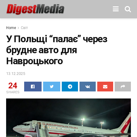
Home
Світ
У Польщі “палає” через
брудне авто для
Навроцького
13.12.2025
24
SHARES