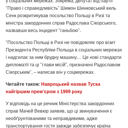
у соціальних мережах. Зокрема, депутат від партії
"Право і справедливість" Шимон Шинковський вель
Сенк розкритикував посольство Польщі в Ризі та
міністра закордонних справ Радослава Сікорського,
назвавши весь інцидент "ганьбою".
"Посольство Польщі в Ризі не повідомляє про візит
Президента Республіки Польща в соціальних мережах
і надсилає за ним брудну машину… Це нові стандарти
дипломатії та ці "глави місій", призначені Радославом
Сікорським", – написав він у соцмережах.
Читайте також:
Навроцький назвав Туска
найгіршим прем’єром з 1989 року
У відповідь на це речник Міністерства закордонних
справ Мачей Вевюр заявив, що ці звинувачення є
необґрунтованими та неправдивими, адже
транспортування гостя завжди забезпечує країна