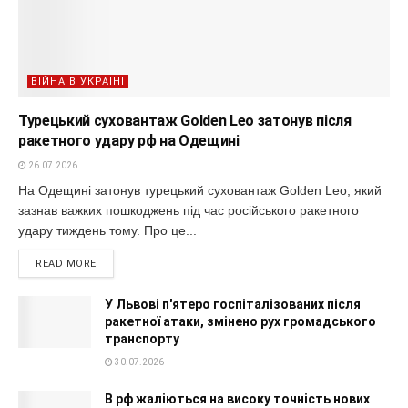
ВІЙНА В УКРАЇНІ
Турецький суховантаж Golden Leo затонув після
ракетного удару рф на Одещині
26.07.2026
На Одещині затонув турецький суховантаж Golden Leo, який
зазнав важких пошкоджень під час російського ракетного
удару тиждень тому. Про це...
READ MORE
У Львові п'ятеро госпіталізованих після
ракетної атаки, змінено рух громадського
транспорту
30.07.2026
В рф жаліються на високу точність нових