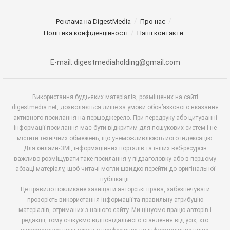
Реклама на DigestMedia
Про нас
Політика конфіденційності
Наші контакти
E-mail: digestmediaholding@gmail.com
Використання будь-яких матеріалів, розміщених на сайті
digestmedia.net, дозволяється лише за умови обов’язкового вказання
активного посилання на першоджерело. При передруку або цитуванні
інформації посилання має бути відкритим для пошукових систем і не
містити технічних обмежень, що унеможливлюють його індексацію.
Для онлайн-ЗМІ, інформаційних порталів та інших веб-ресурсів
важливо розміщувати таке посилання у підзаголовку або в першому
абзаці матеріалу, щоб читачі могли швидко перейти до оригінальної
публікації.
Це правило покликане захищати авторські права, забезпечувати
прозорість використання інформації та правильну атрибуцію
матеріалів, отриманих з нашого сайту. Ми цінуємо працю авторів і
редакції, тому очікуємо відповідального ставлення від усіх, хто