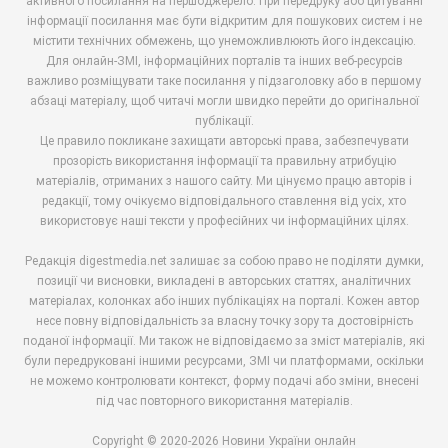
активного посилання на першоджерело. При передруку або цитуванні
інформації посилання має бути відкритим для пошукових систем і не
містити технічних обмежень, що унеможливлюють його індексацію.
Для онлайн-ЗМІ, інформаційних порталів та інших веб-ресурсів
важливо розміщувати таке посилання у підзаголовку або в першому
абзаці матеріалу, щоб читачі могли швидко перейти до оригінальної
публікації.
Це правило покликане захищати авторські права, забезпечувати
прозорість використання інформації та правильну атрибуцію
матеріалів, отриманих з нашого сайту. Ми цінуємо працю авторів і
редакції, тому очікуємо відповідального ставлення від усіх, хто
використовує наші тексти у професійних чи інформаційних цілях.
Редакція digestmedia.net залишає за собою право не поділяти думки,
позиції чи висновки, викладені в авторських статтях, аналітичних
матеріалах, колонках або інших публікаціях на порталі. Кожен автор
несе повну відповідальність за власну точку зору та достовірність
поданої інформації. Ми також не відповідаємо за зміст матеріалів, які
були передруковані іншими ресурсами, ЗМІ чи платформами, оскільки
не можемо контролювати контекст, форму подачі або зміни, внесені
під час повторного використання матеріалів.
Copyright © 2020-2026 Новини України онлайн