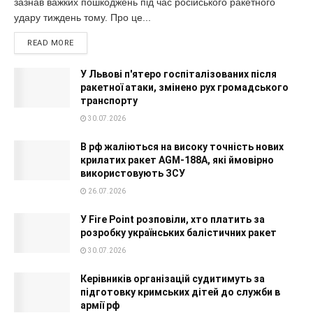
зазнав важких пошкоджень під час російського ракетного
удару тиждень тому. Про це...
READ MORE
У Львові п'ятеро госпіталізованих після
ракетної атаки, змінено рух громадського
транспорту
30.07.2026
В рф жаліються на високу точність нових
крилатих ракет AGM-188A, які ймовірно
використовують ЗСУ
26.07.2026
У Fire Point розповіли, хто платить за
розробку українських балістичних ракет
30.07.2026
Керівників організацій судитимуть за
підготовку кримських дітей до служби в
армії рф