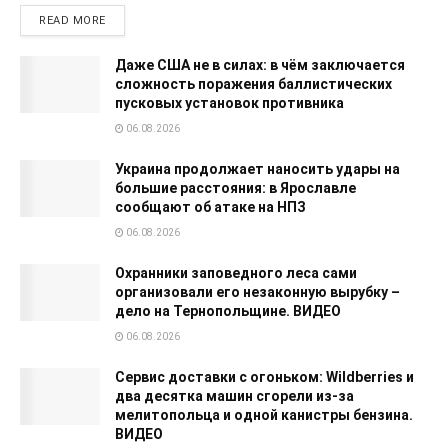
READ MORE
Даже США не в силах: в чём заключается
сложность поражения баллистических
пусковых установок противника
06.08.2026
Украина продолжает наносить удары на
большие расстояния: в Ярославле
сообщают об атаке на НПЗ
06.08.2026
Охранники заповедного леса сами
организовали его незаконную вырубку –
дело на Тернопольщине. ВИДЕО
06.08.2026
Сервис доставки с огоньком: Wildberries и
два десятка машин сгорели из-за
мелитопольца и одной канистры бензина.
ВИДЕО