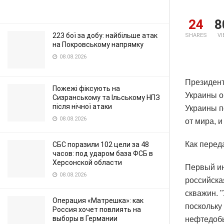
24
8
223 бої за добу: найбільше атак
SHARES
V
на Покровському напрямку
08.08.2026
Президент
Пожежі фіксують на
Украины о
Сизранському та Ільському НПЗ
після нічної атаки
Украины п
08.08.2026
от мира, и
Как переда
СБС поразили 102 цели за 48
часов: под ударом база ФСБ в
Херсонской области
Первый ин
08.08.2026
российска
скважин. 
Операция «Матрешка»: как
поскольку
Россия хочет повлиять на
выборы в Германии
нефтедобы