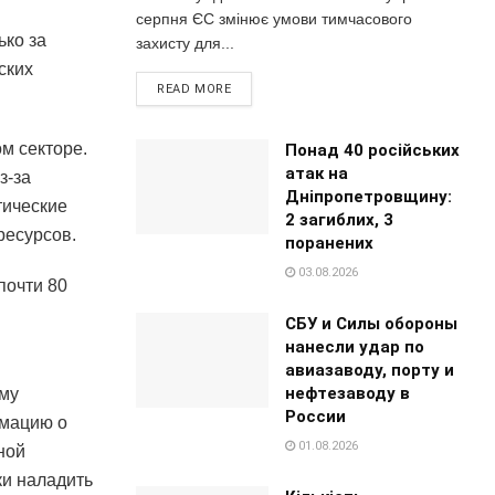
серпня ЄС змінює умови тимчасового
ько за
захисту для...
ских
READ MORE
м секторе.
Понад 40 російських
атак на
з-за
Дніпропетровщину:
тические
2 загиблих, 3
ресурсов.
поранених
03.08.2026
почти 80
СБУ и Силы обороны
нанесли удар по
авиазаводу, порту и
нефтезаводу в
ому
России
рмацию о
01.08.2026
ной
ки наладить