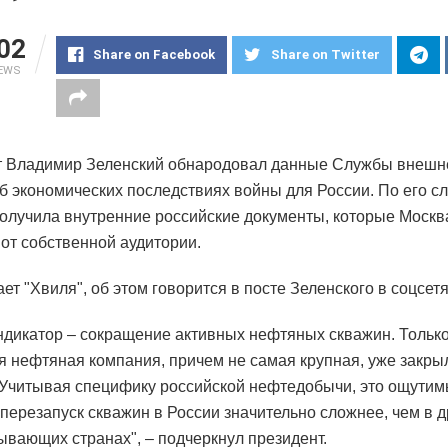
02
Share on Facebook
Share on Twitter
IEWS
 Владимир Зеленский обнародовал данные Службы внешн
б экономических последствиях войны для России. По его с
олучила внутренние российские документы, которые Москв
 от собственной аудитории.
ет "Хвиля", об этом говорится в посте Зеленского в соцсетя
дикатор – сокращение активных нефтяных скважин. Тольк
я нефтяная компания, причем не самая крупная, уже закры
"Учитывая специфику российской нефтедобычи, это ощутим
 перезапуск скважин в России значительно сложнее, чем в д
вающих странах", – подчеркнул президент.