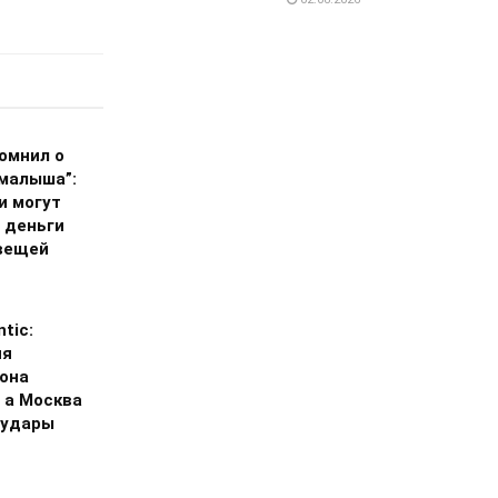
омнил о
 малыша”:
и могут
 деньги
вещей
ntic:
ия
она
 а Москва
 удары