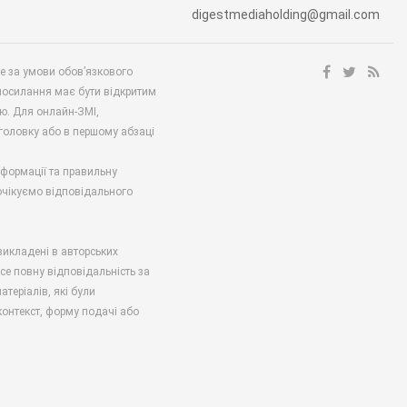
digestmediaholding@gmail.com
ше за умови обов’язкового
посилання має бути відкритим
ю. Для онлайн-ЗМІ,
аголовку або в першому абзаці
нформації та правильну
 очікуємо відповідального
викладені в авторських
есе повну відповідальність за
атеріалів, які були
онтекст, форму подачі або