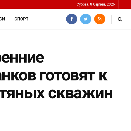
Субота, 8 Серпня, 2026
СИ
СПОРТ
ренние
нков готовят к
фтяных скважин