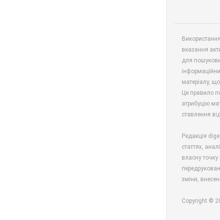
Використання 
вказання акт
для пошукови
інформаційни
матеріалу, що
Це правило п
атрибуцію мат
ставлення від
Редакція dige
статтях, анал
власну точку 
передрукован
зміни, внесен
Copyright © 