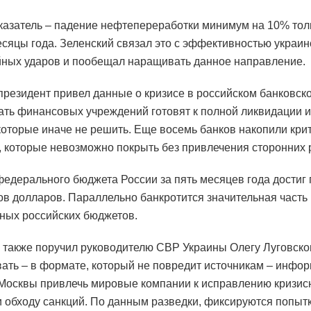
казатель – падение нефтепереработки минимум на 10% тол
сяцы года. Зеленский связал это с эффективностью украин
ных ударов и пообещал наращивать данное направление.
президент привел данные о кризисе в российском банковско
ть финансовых учреждений готовят к полной ликвидации и
которые иначе не решить. Еще восемь банков накопили кри
 которые невозможно покрыть без привлечения сторонних 
едерального бюджета России за пять месяцев года достиг 
в долларов. Параллельно банкротится значительная часть
ных российских бюджетов.
 также поручил руководителю СВР Украины Олегу Луговск
ать – в формате, который не повредит источникам – инфо
Москвы привлечь мировые компании к исправлению кризис
и обходу санкций. По данным разведки, фиксируются попыт