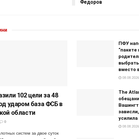
Федоров
ини
ПФУ нап
“пакете
родител
выбрать
вместо 
08.08.2026
The Atla
азили 102 цели за 48
обещан
под ударом база ФСБ в
Вашингт
кой области
зависли,
усилила
0
08.08.2026
лотных систем за двое суток