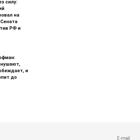
з силу:
ий
ровал на
 Сената
тив РФ и
офман:
внушают,
обеждает, и
рпит до
E-mail: