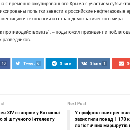
на с временно оккупированного Крыма с участием субъекто
иксированы попытки завести в российские нефтегазовые а
нвестиции и технологии из стран демократического мира.
ак противодействовать", – подытожил президент и поблагод
х разведчиков.
10
Tweet
6
Share
Share
1
S
ost
Next Post
ев XIV створює у Ватикані
У прифронтових регіона
ю зі штучного інтелекту
захистили понад 1 170 
логістичних маршрутів в