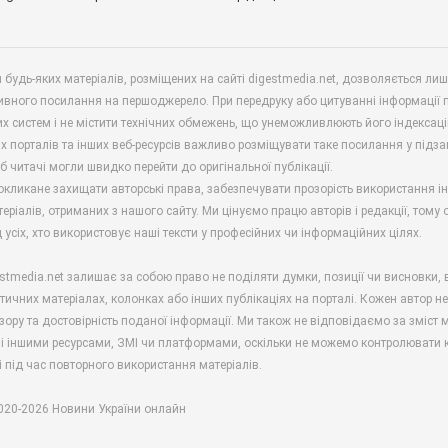
будь-яких матеріалів, розміщених на сайті digestmedia.net, дозволяється ли
ивного посилання на першоджерело. При передруку або цитуванні інформації 
х систем і не містити технічних обмежень, що унеможливлюють його індексаці
х порталів та інших веб-ресурсів важливо розміщувати таке посилання у підз
б читачі могли швидко перейти до оригінальної публікації.
окликане захищати авторські права, забезпечувати прозорість використання і
еріалів, отриманих з нашого сайту. Ми цінуємо працю авторів і редакції, тому
 усіх, хто використовує наші тексти у професійних чи інформаційних цілях.
stmedia.net залишає за собою право не поділяти думки, позиції чи висновки, 
ітичних матеріалах, колонках або інших публікаціях на порталі. Кожен автор н
зору та достовірність поданої інформації. Ми також не відповідаємо за зміст м
і іншими ресурсами, ЗМІ чи платформами, оскільки не можемо контролювати к
і під час повторного використання матеріалів.
2020-2026 Новини України онлайн