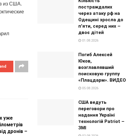
Кількість
в из США.
постраждалих
рктические
через атаку рф на
Одещині зросла до
п'яти, серед них –
двоє дітей
арил
01.08.2026
Погиб Алексей
Юков,
end
возглавлявший
поисковую группу
«Плацдарм». ВИДЕО
05.08.2026
США ведуть
переговори про
надання Україні
х уже
технологій Patriot –
кілометрів
ЗМІ
ід дронів –
02.08.2026