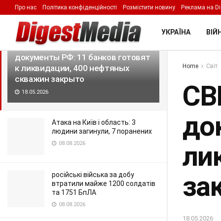
Про нас
Політика конфіденційності
Розмістити новину
Реклама на Di
LATEST
TRENDING
Filter
УКРАЇНА
ВІЙН
СВРУ получила внутренние
документы РФ: 11 банков готовят
Home
Світ
к ликвидации, 400 нефтяных
скважин закрыто
СВ
18.05.2026
до
Атака на Київ і область: 3
людини загинули, 7 поранених
08.08.2026
ли
за
російські війська за добу
втратили майже 1200 солдатів
та 1751 БпЛА
08.08.2026
18.05.2026