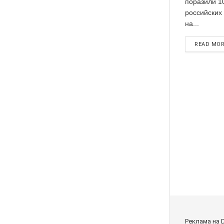
поразили 1
российских 
на...
READ MO
Реклама на 