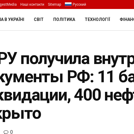
gestMedia
Наші контакти
Sitemap
Русский
А В УКРАЇНІ
СВІТ
ПОЛІТИКА
ТЕХНОЛОГІЇ
ФІНАН
РУ получила внут
кументы РФ: 11 ба
квидации, 400 не
крыто
0