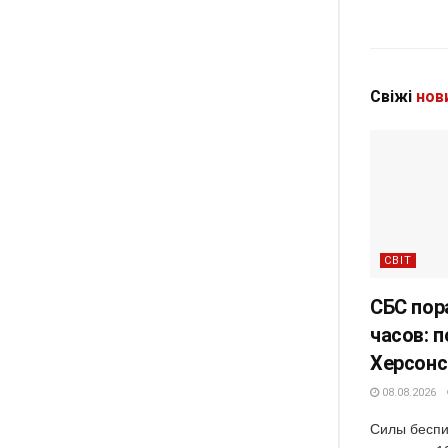
Свіжі
нов
СВІТ
СБС пор
часов: 
Херсонс
08.08.2026
Силы беспи