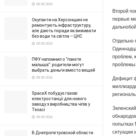
08.08.2026
Второй по
первые ме
Окупанти на Херсонщині не
ремонтують інфраструктуру,
дальнобой
але дають поради як виживати
без води та світла – ЦНС
Отдельно 
08.08.2026
Одиннадца
проблем, 
ПФУ напомнил о “пакете
проблемы,
малыша”: родители могут
выбрать деньги вместо вещей
08.08.2026
Дефицит ф
миллиардо
SpaceX побудує газові
региональ
електростанції для нового
заводу з виробництва чіпів у
Зеленский
Техасі
обнародов
08.08.2026
попытках 
ситуации 
В Днепропетровской области