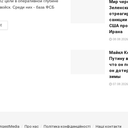
02 цели в оперативной глубине
Мир чере
войск. Среди них - база ФСБ
Зеленск
отреаги
санкции
США про
RE
Ирана
08.08.2026
Майкл К
Путину 
что он п
он доте
зимы
07.08.2026
DigestMedia
Про нас
Політика конфіденційності
Наші контакти