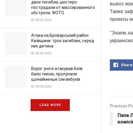
двое погибли, шестеро
вывоз зер
пострадали от массированного
Также заф
обстрела. ФОТО
проекты и
08.08.2026
"Знаем, к
Атака на Броварський район
украински
Київщини: троє загиблих, серед
них дитина
08.08.2026
Share
Ворог уночі атакував Київ
балістикою, пролунали
щонайменше сім вибухів
08.08.2026
LOAD MORE
Previous P
Папа Л
комісі