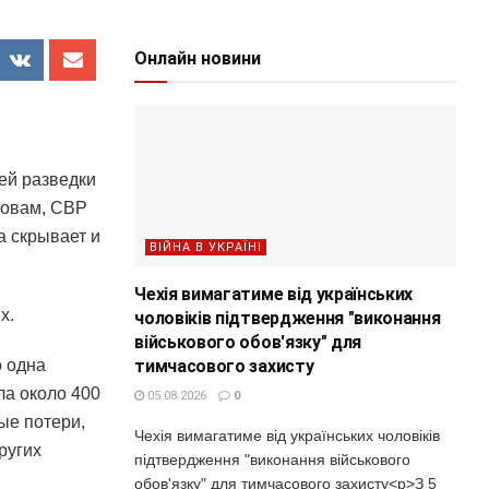
Онлайн новини
ей разведки
ловам, СВР
а скрывает и
ВІЙНА В УКРАЇНІ
Чехія вимагатиме від українських
х.
чоловіків підтвердження "виконання
військового обов'язку" для
тимчасового захисту
о одна
ла около 400
05.08.2026
0
ые потери,
Чехія вимагатиме від українських чоловіків
ругих
підтвердження "виконання військового
обов'язку" для тимчасового захисту<p>З 5