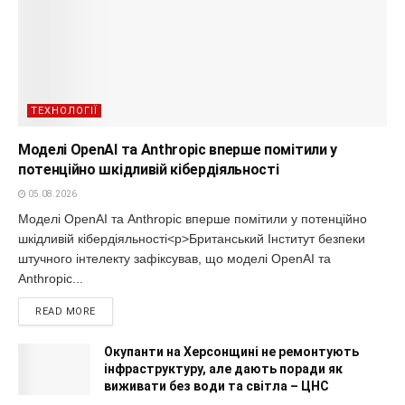
ТЕХНОЛОГІЇ
Моделі OpenAI та Anthropic вперше помітили у
потенційно шкідливій кібердіяльності
05.08.2026
Моделі OpenAI та Anthropic вперше помітили у потенційно
шкідливій кібердіяльності<p>Британський Інститут безпеки
штучного інтелекту зафіксував, що моделі OpenAI та
Anthropic...
READ MORE
Окупанти на Херсонщині не ремонтують
інфраструктуру, але дають поради як
виживати без води та світла – ЦНС