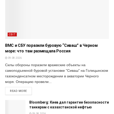
СВІТ
ВМС и СБУ поразили буровую “Сиваш” в Черном
море: что там размещала Россия
09.08.2026
Силы обороны поразили вражеские объекты на
самоподъемной буровой установке "Сиваш" на Голицынском
газоконденсатном месторождении в акватории Черного
моря. Операцию провели...
READ MORE
Bloomberg: Киев дал гарантии безопасности
танкерам с казахстанской нефтью
09.08.2026