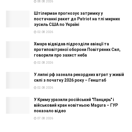
08.08.2026
Штілерман прогнозує затримку у
постачанні ракет до Patriot на тлі мирних
зусиль США по Україні
02.08.2026
Хмара відвідав підрозділи авіації та
протиповітряної оборони Повітряних Сил,
говорили про захист неба
02.08.2026
У липні рф зазнала рекордних втрат у живій
силі з початку 2026 року – Генштаб
02.08.2026
У Криму уразили російський "Панцирь" і
військовий кран новітньою Magura – ГУР
показало відео
07.08.2026