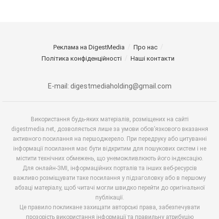
Реклама на DigestMedia
Про нас
Політика конфіденційності
Наші контакти
E-mail: digestmediaholding@gmail.com
Використання будь-яких матеріалів, розміщених на сайті
digestmedia.net, дозволяється лише за умови обов’язкового вказання
активного посилання на першоджерело. При передруку або цитуванні
інформації посилання має бути відкритим для пошукових систем і не
містити технічних обмежень, що унеможливлюють його індексацію.
Для онлайн-ЗМІ, інформаційних порталів та інших веб-ресурсів
важливо розміщувати таке посилання у підзаголовку або в першому
абзаці матеріалу, щоб читачі могли швидко перейти до оригінальної
публікації.
Це правило покликане захищати авторські права, забезпечувати
прозорість використання інформації та правильну атрибуцію